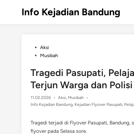
Skip
Info Kejadian Bandung
to
content
Posted
Aksi
in
Musibah
Tragedi Pasupati, Pelaj
Terjun Warga dan Polisi
Posted
11.02.2026
•
Aksi
,
Musibah
•
in
Info Kejadian Bandung
,
Kejadian Flyover Pasupati
,
Pela
Tragedi terjadi di Flyover Pasupati, Bandung, 
flyover pada Selasa sore.