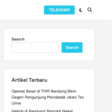
Switch
TELEGRAM
Open
to
Search
dark
mode
Search
Search
Artikel Terbaru
Operasi Besar di THM Bandung Bikin
Geger! Pengunjung Mendadak Jalani Tes
Urine
Heboh di Bandung! Pemobil Nekat