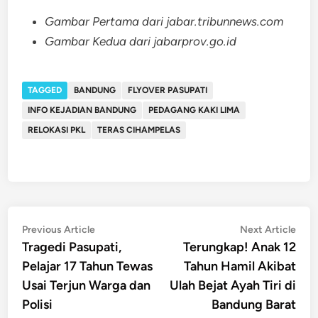
Gambar Pertama dari jabar.tribunnews.com
Gambar Kedua dari jabarprov.go.id
TAGGED
BANDUNG
FLYOVER PASUPATI
INFO KEJADIAN BANDUNG
PEDAGANG KAKI LIMA
RELOKASI PKL
TERAS CIHAMPELAS
Post
Previous
Nex
Previous Article
Next Article
article:
artic
Tragedi Pasupati,
Terungkap! Anak 12
navigation
Pelajar 17 Tahun Tewas
Tahun Hamil Akibat
Usai Terjun Warga dan
Ulah Bejat Ayah Tiri di
Polisi
Bandung Barat