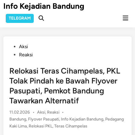
Skip
Info Kejadian Bandung
to
Mai
content
TELEGRAM
Open
Men
Search
Posted
Aksi
in
Reaksi
Relokasi Teras Cihampelas, PKL
Tolak Pindah ke Bawah Flyover
Pasupati, Pemkot Bandung
Tawarkan Alternatif
Posted
11.02.2026
•
Aksi
,
Reaksi
•
in
Bandung
,
Flyover Pasupati
,
Info Kejadian Bandung
,
Pedagang
Kaki Lima
,
Relokasi PKL
,
Teras Cihampelas