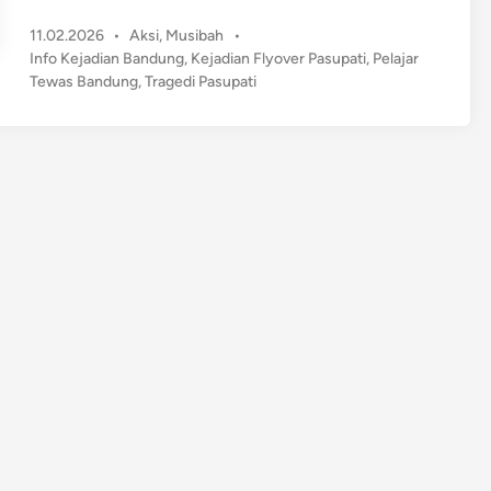
r
P
11.02.2026
•
Aksi
,
Musibah
•
a
o
Info Kejadian Bandung
,
Kejadian Flyover Pasupati
,
Pelajar
g
s
Tewas Bandung
,
Tragedi Pasupati
e
t
d
e
i
d
P
i
n
a
s
u
p
a
t
i
,
P
e
l
a