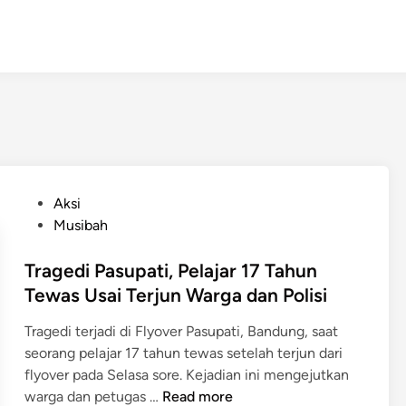
P
Aksi
o
Musibah
s
t
Tragedi Pasupati, Pelajar 17 Tahun
e
Tewas Usai Terjun Warga dan Polisi
d
Tragedi terjadi di Flyover Pasupati, Bandung, saat
i
seorang pelajar 17 tahun tewas setelah terjun dari
n
flyover pada Selasa sore. Kejadian ini mengejutkan
T
warga dan petugas …
Read more