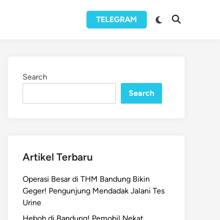
Switch
TELEGRAM
Open
to
Search
dark
mode
Search
Search
Artikel Terbaru
Operasi Besar di THM Bandung Bikin
Geger! Pengunjung Mendadak Jalani Tes
Urine
Heboh di Bandung! Pemobil Nekat