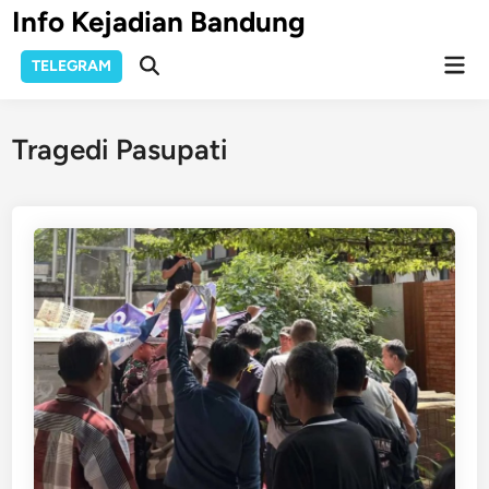
Skip
Info Kejadian Bandung
to
Mai
content
TELEGRAM
Open
Men
Search
Tragedi Pasupati