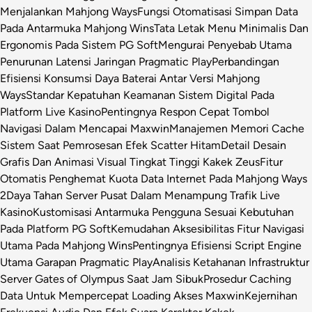
Menjalankan Mahjong Ways
Fungsi Otomatisasi Simpan Data
Pada Antarmuka Mahjong Wins
Tata Letak Menu Minimalis Dan
Ergonomis Pada Sistem PG Soft
Mengurai Penyebab Utama
Penurunan Latensi Jaringan Pragmatic Play
Perbandingan
Efisiensi Konsumsi Daya Baterai Antar Versi Mahjong
Ways
Standar Kepatuhan Keamanan Sistem Digital Pada
Platform Live Kasino
Pentingnya Respon Cepat Tombol
Navigasi Dalam Mencapai Maxwin
Manajemen Memori Cache
Sistem Saat Pemrosesan Efek Scatter Hitam
Detail Desain
Grafis Dan Animasi Visual Tingkat Tinggi Kakek Zeus
Fitur
Otomatis Penghemat Kuota Data Internet Pada Mahjong Ways
2
Daya Tahan Server Pusat Dalam Menampung Trafik Live
Kasino
Kustomisasi Antarmuka Pengguna Sesuai Kebutuhan
Pada Platform PG Soft
Kemudahan Aksesibilitas Fitur Navigasi
Utama Pada Mahjong Wins
Pentingnya Efisiensi Script Engine
Utama Garapan Pragmatic Play
Analisis Ketahanan Infrastruktur
Server Gates of Olympus Saat Jam Sibuk
Prosedur Caching
Data Untuk Mempercepat Loading Akses Maxwin
Kejernihan