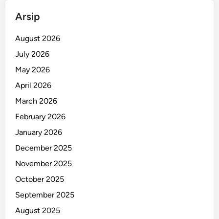
W
Arsip
a
r
August 2026
g
a
July 2026
d
May 2026
a
April 2026
n
P
March 2026
o
February 2026
l
January 2026
i
s
December 2025
i
November 2025
October 2025
September 2025
August 2025