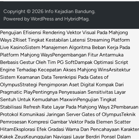
Copyright © 2026
Info Kejadian Bandung
.
Powered by
WordPress
and
HybridMag
.
Pengujian Efisiensi Rendering Vektor Visual Pada Mahjong
Ways 2
Riset Tingkat Kestabilan Latensi Streaming Platform
Live Kasino
Sistem Manajemen Algoritma Beban Kerja Pada
Platform Mahjong Ways
Pengembangan Fitur Antarmuka
Berbasis Gestur Oleh Tim PG Soft
Dampak Optimasi Script
Engine Terhadap Kecepatan Akses Mahjong Wins
Arsitektur
Sistem Keamanan Data Terenkripsi Pada Gates of
Olympus
Strategi Pengimporan Aset Digital Kompak Dari
Pragmatic Play
Pentingnya Penyesuaian Sensitivitas Layar
Sentuh Untuk Kemudahan Maxwin
Pengujian Tingkat
Stabilisasi Refresh Rate Layar Pada Mahjong Ways 2
Pembaruan
Protokol Komunikasi Jaringan Server Gates of Olympus
Teknik
Pemrosesan Kompresi Gambar Vektor Pada Elemen Scatter
Hitam
Eksplorasi Efek Gradasi Warna Dan Pencahayaan Karakter
Kakek Zeus
Keunggulan Navigasi Layar Berdiri Ponsel Dalam