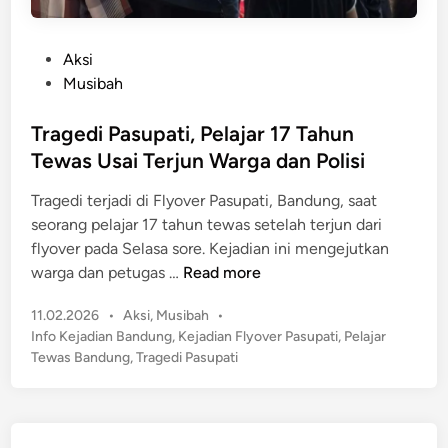
P
Aksi
o
Musibah
s
t
Tragedi Pasupati, Pelajar 17 Tahun
e
Tewas Usai Terjun Warga dan Polisi
d
Tragedi terjadi di Flyover Pasupati, Bandung, saat
i
seorang pelajar 17 tahun tewas setelah terjun dari
n
flyover pada Selasa sore. Kejadian ini mengejutkan
T
warga dan petugas …
Read more
r
P
11.02.2026
•
Aksi
,
Musibah
•
a
o
Info Kejadian Bandung
,
Kejadian Flyover Pasupati
,
Pelajar
g
s
Tewas Bandung
,
Tragedi Pasupati
e
t
d
e
i
d
P
i