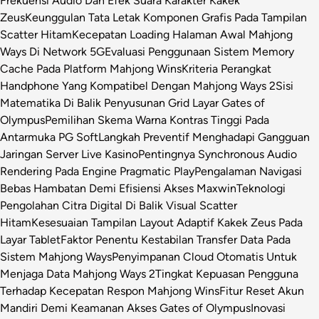
Frekuensi Audio Dan Efek Suara Karakter Kakek
Zeus
Keunggulan Tata Letak Komponen Grafis Pada Tampilan
Scatter Hitam
Kecepatan Loading Halaman Awal Mahjong
Ways Di Network 5G
Evaluasi Penggunaan Sistem Memory
Cache Pada Platform Mahjong Wins
Kriteria Perangkat
Handphone Yang Kompatibel Dengan Mahjong Ways 2
Sisi
Matematika Di Balik Penyusunan Grid Layar Gates of
Olympus
Pemilihan Skema Warna Kontras Tinggi Pada
Antarmuka PG Soft
Langkah Preventif Menghadapi Gangguan
Jaringan Server Live Kasino
Pentingnya Synchronous Audio
Rendering Pada Engine Pragmatic Play
Pengalaman Navigasi
Bebas Hambatan Demi Efisiensi Akses Maxwin
Teknologi
Pengolahan Citra Digital Di Balik Visual Scatter
Hitam
Kesesuaian Tampilan Layout Adaptif Kakek Zeus Pada
Layar Tablet
Faktor Penentu Kestabilan Transfer Data Pada
Sistem Mahjong Ways
Penyimpanan Cloud Otomatis Untuk
Menjaga Data Mahjong Ways 2
Tingkat Kepuasan Pengguna
Terhadap Kecepatan Respon Mahjong Wins
Fitur Reset Akun
Mandiri Demi Keamanan Akses Gates of Olympus
Inovasi