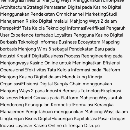
Terintegrasi melalui Mahjong Ways Menggunakan Enterprise
Architecture
Strategi Pemasaran Digital pada Kasino Digital
Menggunakan Pendekatan Omnichannel Marketing
Studi
Manajemen Risiko Digital melalui Mahjong Ways 2 dalam
Perspektif Tata Kelola Teknologi Informasi
Verifikasi Pengaruh
User Experience terhadap Loyalitas Pengguna Kasino Digital
Berbasis Teknologi Informasi
Business Ecosystem Mapping
berbasis Mahjong Wins 3 sebagai Pendekatan Baru pada
Industri Kreatif Digital
Business Process Reengineering pada
Mahjongways Kasino Online untuk Meningkatkan Efisiensi
Operasional
Efektivitas Tata Kelola Informasi pada Platform
Mahjong Kasino Digital dalam Mendukung Kinerja
Organisasi
Efisiensi Digital Supply Chain menggunakan
Mahjong Ways 2 pada Industri Berbasis Teknologi
Eksplorasi
Business Model Canvas pada Platform Mahjong Ways untuk
Mendorong Keunggulan Kompetitif
Formulasi Kerangka
Manajemen Pengetahuan menggunakan Mahjong Ways dalam
Lingkungan Bisnis Digital
Hubungan Kapitalisasi Pasar dengan
Inovasi Layanan Kasino Online di Tengah Disrupsi