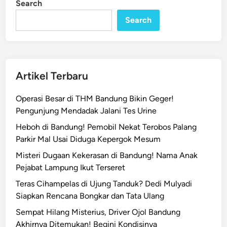
Search
n
a
s
Search
u
p
a
t
Artikel Terbaru
i
,
Operasi Besar di THM Bandung Bikin Geger!
P
Pengunjung Mendadak Jalani Tes Urine
e
Heboh di Bandung! Pemobil Nekat Terobos Palang
l
Parkir Mal Usai Diduga Kepergok Mesum
a
j
Misteri Dugaan Kekerasan di Bandung! Nama Anak
a
Pejabat Lampung Ikut Terseret
r
Teras Cihampelas di Ujung Tanduk? Dedi Mulyadi
1
Siapkan Rencana Bongkar dan Tata Ulang
7
Sempat Hilang Misterius, Driver Ojol Bandung
T
Akhirnya Ditemukan! Begini Kondisinya
a