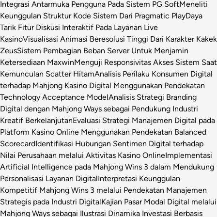
Integrasi Antarmuka Pengguna Pada Sistem PG Soft
Meneliti
Keunggulan Struktur Kode Sistem Dari Pragmatic Play
Daya
Tarik Fitur Diskusi Interaktif Pada Layanan Live
Kasino
Visualisasi Animasi Beresolusi Tinggi Dari Karakter Kakek
Zeus
Sistem Pembagian Beban Server Untuk Menjamin
Ketersediaan Maxwin
Menguji Responsivitas Akses Sistem Saat
Kemunculan Scatter Hitam
Analisis Perilaku Konsumen Digital
terhadap Mahjong Kasino Digital Menggunakan Pendekatan
Technology Acceptance Model
Analisis Strategi Branding
Digital dengan Mahjong Ways sebagai Pendukung Industri
Kreatif Berkelanjutan
Evaluasi Strategi Manajemen Digital pada
Platform Kasino Online Menggunakan Pendekatan Balanced
Scorecard
Identifikasi Hubungan Sentimen Digital terhadap
Nilai Perusahaan melalui Aktivitas Kasino Online
Implementasi
Artificial Intelligence pada Mahjong Wins 3 dalam Mendukung
Personalisasi Layanan Digital
Interpretasi Keunggulan
Kompetitif Mahjong Wins 3 melalui Pendekatan Manajemen
Strategis pada Industri Digital
Kajian Pasar Modal Digital melalui
Mahjong Ways sebagai Ilustrasi Dinamika Investasi Berbasis