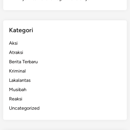
h
u
n
T
Kategori
e
w
Aksi
a
Atraksi
s
Berita Terbaru
U
s
Kriminal
a
Lakalantas
i
Musibah
T
e
Reaksi
r
Uncategorized
j
u
n