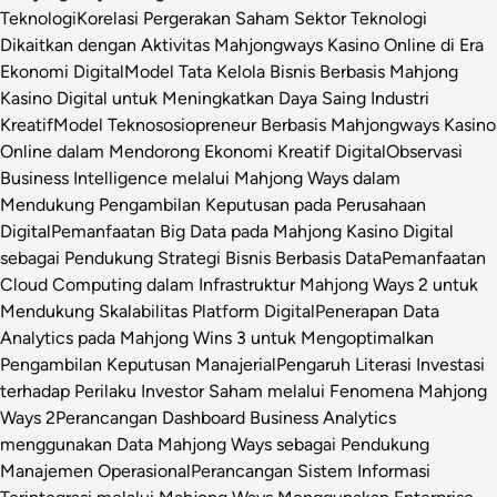
Teknologi
Korelasi Pergerakan Saham Sektor Teknologi
Dikaitkan dengan Aktivitas Mahjongways Kasino Online di Era
Ekonomi Digital
Model Tata Kelola Bisnis Berbasis Mahjong
Kasino Digital untuk Meningkatkan Daya Saing Industri
Kreatif
Model Teknososiopreneur Berbasis Mahjongways Kasino
Online dalam Mendorong Ekonomi Kreatif Digital
Observasi
Business Intelligence melalui Mahjong Ways dalam
Mendukung Pengambilan Keputusan pada Perusahaan
Digital
Pemanfaatan Big Data pada Mahjong Kasino Digital
sebagai Pendukung Strategi Bisnis Berbasis Data
Pemanfaatan
Cloud Computing dalam Infrastruktur Mahjong Ways 2 untuk
Mendukung Skalabilitas Platform Digital
Penerapan Data
Analytics pada Mahjong Wins 3 untuk Mengoptimalkan
Pengambilan Keputusan Manajerial
Pengaruh Literasi Investasi
terhadap Perilaku Investor Saham melalui Fenomena Mahjong
Ways 2
Perancangan Dashboard Business Analytics
menggunakan Data Mahjong Ways sebagai Pendukung
Manajemen Operasional
Perancangan Sistem Informasi