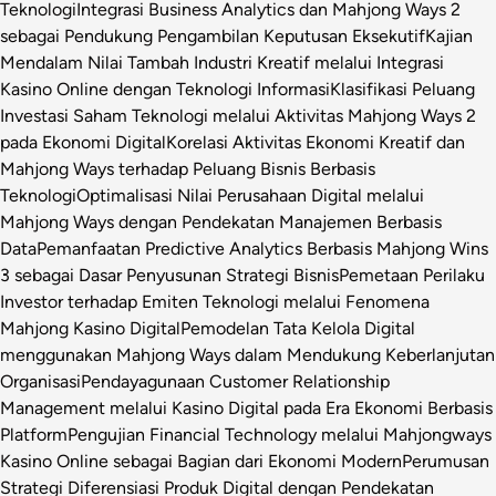
Teknologi
Integrasi Business Analytics dan Mahjong Ways 2
sebagai Pendukung Pengambilan Keputusan Eksekutif
Kajian
Mendalam Nilai Tambah Industri Kreatif melalui Integrasi
Kasino Online dengan Teknologi Informasi
Klasifikasi Peluang
Investasi Saham Teknologi melalui Aktivitas Mahjong Ways 2
pada Ekonomi Digital
Korelasi Aktivitas Ekonomi Kreatif dan
Mahjong Ways terhadap Peluang Bisnis Berbasis
Teknologi
Optimalisasi Nilai Perusahaan Digital melalui
Mahjong Ways dengan Pendekatan Manajemen Berbasis
Data
Pemanfaatan Predictive Analytics Berbasis Mahjong Wins
3 sebagai Dasar Penyusunan Strategi Bisnis
Pemetaan Perilaku
Investor terhadap Emiten Teknologi melalui Fenomena
Mahjong Kasino Digital
Pemodelan Tata Kelola Digital
menggunakan Mahjong Ways dalam Mendukung Keberlanjutan
Organisasi
Pendayagunaan Customer Relationship
Management melalui Kasino Digital pada Era Ekonomi Berbasis
Platform
Pengujian Financial Technology melalui Mahjongways
Kasino Online sebagai Bagian dari Ekonomi Modern
Perumusan
Strategi Diferensiasi Produk Digital dengan Pendekatan