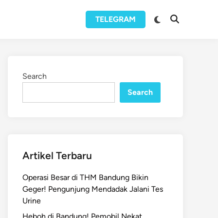
Switch
TELEGRAM
Open
to
Search
dark
mode
Search
Search
Artikel Terbaru
Operasi Besar di THM Bandung Bikin
Geger! Pengunjung Mendadak Jalani Tes
Urine
Heboh di Bandung! Pemobil Nekat