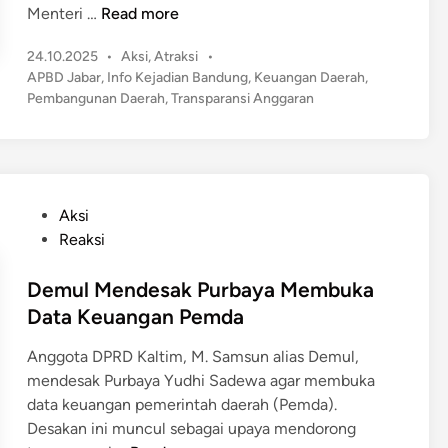
G
Menteri …
Read more
u
P
24.10.2025
•
Aksi
,
Atraksi
•
b
o
APBD Jabar
,
Info Kejadian Bandung
,
Keuangan Daerah
,
e
s
Pembangunan Daerah
,
Transparansi Anggaran
r
t
n
e
u
d
r
i
n
J
P
Aksi
a
o
Reaksi
b
s
a
t
Demul Mendesak Purbaya Membuka
r
e
Data Keuangan Pemda
S
d
i
Anggota DPRD Kaltim, M. Samsun alias Demul,
i
m
mendesak Purbaya Yudhi Sadewa agar membuka
n
p
data keuangan pemerintah daerah (Pemda).
a
Desakan ini muncul sebagai upaya mendorong
n