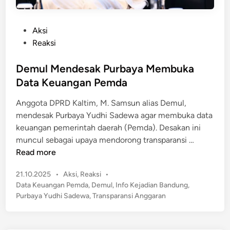
P
Aksi
o
Reaksi
s
t
Demul Mendesak Purbaya Membuka
e
Data Keuangan Pemda
d
Anggota DPRD Kaltim, M. Samsun alias Demul,
i
mendesak Purbaya Yudhi Sadewa agar membuka data
n
keuangan pemerintah daerah (Pemda). Desakan ini
D
muncul sebagai upaya mendorong transparansi …
e
Read more
m
P
21.10.2025
•
Aksi
,
Reaksi
•
u
o
Data Keuangan Pemda
,
Demul
,
Info Kejadian Bandung
,
l
s
Purbaya Yudhi Sadewa
,
Transparansi Anggaran
M
t
e
e
n
d