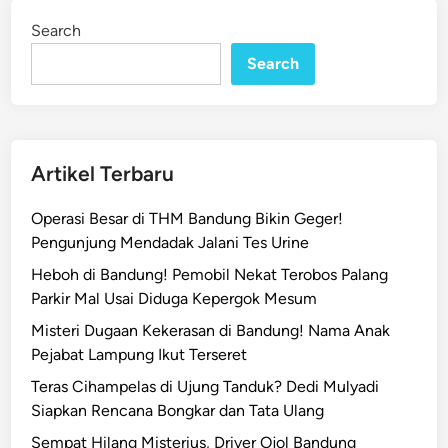
d
i
Search
n
e
Search
s
a
k
P
u
Artikel Terbaru
r
b
Operasi Besar di THM Bandung Bikin Geger!
a
Pengunjung Mendadak Jalani Tes Urine
y
Heboh di Bandung! Pemobil Nekat Terobos Palang
a
Parkir Mal Usai Diduga Kepergok Mesum
M
e
Misteri Dugaan Kekerasan di Bandung! Nama Anak
m
Pejabat Lampung Ikut Terseret
b
Teras Cihampelas di Ujung Tanduk? Dedi Mulyadi
u
Siapkan Rencana Bongkar dan Tata Ulang
k
Sempat Hilang Misterius, Driver Ojol Bandung
a