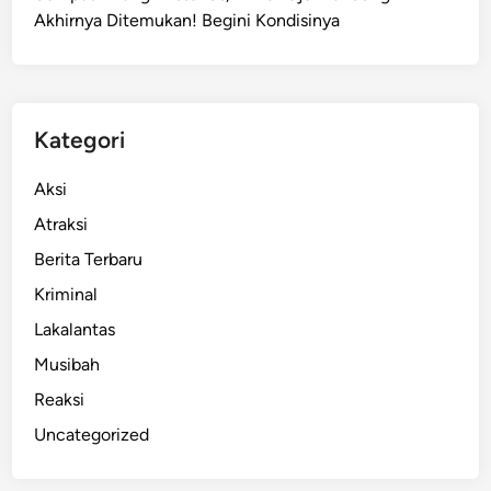
Akhirnya Ditemukan! Begini Kondisinya
D
a
t
a
K
Kategori
e
u
Aksi
a
Atraksi
n
Berita Terbaru
g
a
Kriminal
n
Lakalantas
P
Musibah
e
m
Reaksi
d
Uncategorized
a