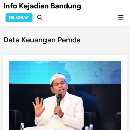
Skip
Info Kejadian Bandung
to
Mai
content
TELEGRAM
Open
Men
Search
Data Keuangan Pemda