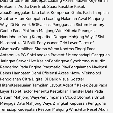
Data Untuk Mempercepat Loading Akses Maxwin
Kejernihan
Frekuensi Audio Dan Efek Suara Karakter Kakek
Zeus
Keunggulan Tata Letak Komponen Grafis Pada Tampilan
Scatter Hitam
Kecepatan Loading Halaman Awal Mahjong
Ways Di Network 5G
Evaluasi Penggunaan Sistem Memory
Cache Pada Platform Mahjong Wins
Kriteria Perangkat
Handphone Yang Kompatibel Dengan Mahjong Ways 2
Sisi
Matematika Di Balik Penyusunan Grid Layar Gates of
Olympus
Pemilihan Skema Warna Kontras Tinggi Pada
Antarmuka PG Soft
Langkah Preventif Menghadapi Gangguan
Jaringan Server Live Kasino
Pentingnya Synchronous Audio
Rendering Pada Engine Pragmatic Play
Pengalaman Navigasi
Bebas Hambatan Demi Efisiensi Akses Maxwin
Teknologi
Pengolahan Citra Digital Di Balik Visual Scatter
Hitam
Kesesuaian Tampilan Layout Adaptif Kakek Zeus Pada
Layar Tablet
Faktor Penentu Kestabilan Transfer Data Pada
Sistem Mahjong Ways
Penyimpanan Cloud Otomatis Untuk
Menjaga Data Mahjong Ways 2
Tingkat Kepuasan Pengguna
Terhadap Kecepatan Respon Mahjong Wins
Fitur Reset Akun