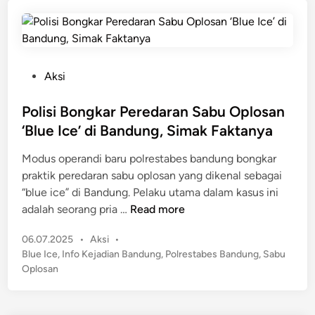
o
i
n
n
g
k
P
Aksi
a
o
r
s
Polisi Bongkar Peredaran Sabu Oplosan
S
t
‘Blue Ice’ di Bandung, Simak Faktanya
i
e
n
Modus operandi baru polrestabes bandung bongkar
d
d
praktik peredaran sabu oplosan yang dikenal sebagai
i
i
“blue ice” di Bandung. Pelaku utama dalam kasus ini
n
k
P
adalah seorang pria …
Read more
a
o
t
P
06.07.2025
•
Aksi
•
l
P
o
Blue Ice
,
Info Kejadian Bandung
,
Polrestabes Bandung
,
Sabu
i
e
s
Oplosan
s
r
t
i
e
e
B
d
d