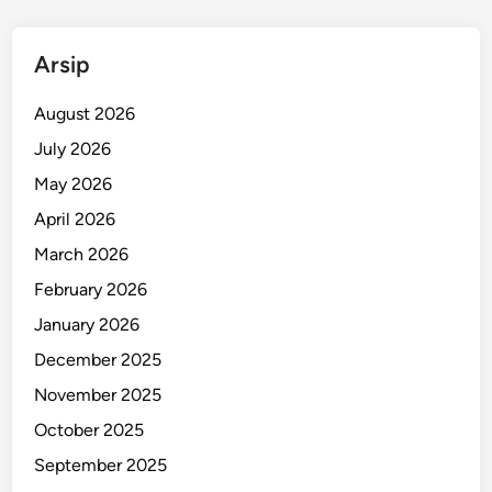
B
a
Arsip
n
d
August 2026
u
n
July 2026
g
May 2026
,
April 2026
S
i
March 2026
m
February 2026
a
January 2026
k
F
December 2025
a
November 2025
k
October 2025
t
a
September 2025
n