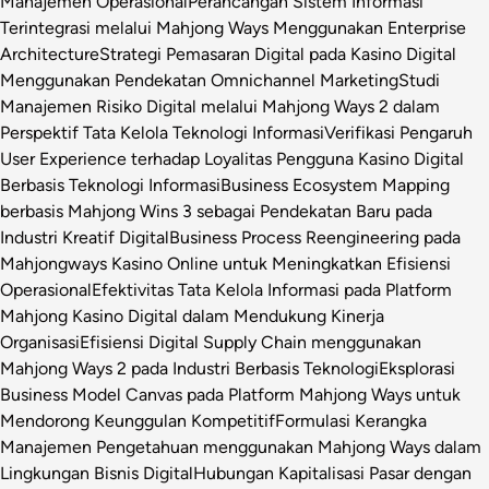
Manajemen Operasional
Perancangan Sistem Informasi
Terintegrasi melalui Mahjong Ways Menggunakan Enterprise
Architecture
Strategi Pemasaran Digital pada Kasino Digital
Menggunakan Pendekatan Omnichannel Marketing
Studi
Manajemen Risiko Digital melalui Mahjong Ways 2 dalam
Perspektif Tata Kelola Teknologi Informasi
Verifikasi Pengaruh
User Experience terhadap Loyalitas Pengguna Kasino Digital
Berbasis Teknologi Informasi
Business Ecosystem Mapping
berbasis Mahjong Wins 3 sebagai Pendekatan Baru pada
Industri Kreatif Digital
Business Process Reengineering pada
Mahjongways Kasino Online untuk Meningkatkan Efisiensi
Operasional
Efektivitas Tata Kelola Informasi pada Platform
Mahjong Kasino Digital dalam Mendukung Kinerja
Organisasi
Efisiensi Digital Supply Chain menggunakan
Mahjong Ways 2 pada Industri Berbasis Teknologi
Eksplorasi
Business Model Canvas pada Platform Mahjong Ways untuk
Mendorong Keunggulan Kompetitif
Formulasi Kerangka
Manajemen Pengetahuan menggunakan Mahjong Ways dalam
Lingkungan Bisnis Digital
Hubungan Kapitalisasi Pasar dengan