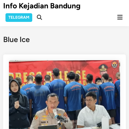
Skip
Info Kejadian Bandung
to
Mai
content
TELEGRAM
Open
Men
Search
Blue Ice