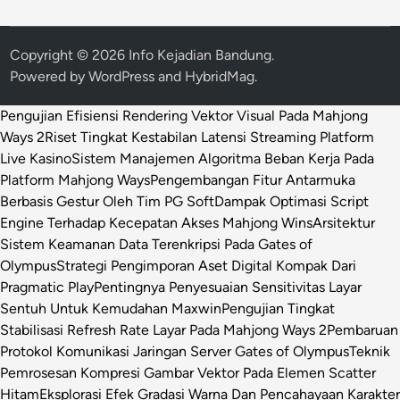
Copyright © 2026
Info Kejadian Bandung
.
Powered by
WordPress
and
HybridMag
.
Pengujian Efisiensi Rendering Vektor Visual Pada Mahjong
Ways 2
Riset Tingkat Kestabilan Latensi Streaming Platform
Live Kasino
Sistem Manajemen Algoritma Beban Kerja Pada
Platform Mahjong Ways
Pengembangan Fitur Antarmuka
Berbasis Gestur Oleh Tim PG Soft
Dampak Optimasi Script
Engine Terhadap Kecepatan Akses Mahjong Wins
Arsitektur
Sistem Keamanan Data Terenkripsi Pada Gates of
Olympus
Strategi Pengimporan Aset Digital Kompak Dari
Pragmatic Play
Pentingnya Penyesuaian Sensitivitas Layar
Sentuh Untuk Kemudahan Maxwin
Pengujian Tingkat
Stabilisasi Refresh Rate Layar Pada Mahjong Ways 2
Pembaruan
Protokol Komunikasi Jaringan Server Gates of Olympus
Teknik
Pemrosesan Kompresi Gambar Vektor Pada Elemen Scatter
Hitam
Eksplorasi Efek Gradasi Warna Dan Pencahayaan Karakter