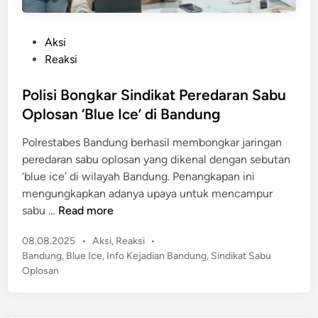
P
Aksi
o
Reaksi
s
t
Polisi Bongkar Sindikat Peredaran Sabu
e
Oplosan ‘Blue Ice’ di Bandung
d
Polrestabes Bandung berhasil membongkar jaringan
i
peredaran sabu oplosan yang dikenal dengan sebutan
n
‘blue ice’ di wilayah Bandung. Penangkapan ini
mengungkapkan adanya upaya untuk mencampur
P
sabu …
Read more
o
P
08.08.2025
•
Aksi
,
Reaksi
•
l
o
Bandung
,
Blue Ice
,
Info Kejadian Bandung
,
Sindikat Sabu
i
s
Oplosan
s
t
i
e
B
d