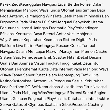
Kakek Zeus
Keunggulan Navigasi Layar Berdiri Ponsel Dalam
Menjalankan Mahjong Ways
Fungsi Otomatisasi Simpan Data
Pada Antarmuka Mahjong Wins
Tata Letak Menu Minimalis Dan
Ergonomis Pada Sistem PG Soft
Mengurai Penyebab Utama
Penurunan Latensi Jaringan Pragmatic Play
Perbandingan
Efisiensi Konsumsi Daya Baterai Antar Versi Mahjong
Ways
Standar Kepatuhan Keamanan Sistem Digital Pada
Platform Live Kasino
Pentingnya Respon Cepat Tombol
Navigasi Dalam Mencapai Maxwin
Manajemen Memori Cache
Sistem Saat Pemrosesan Efek Scatter Hitam
Detail Desain
Grafis Dan Animasi Visual Tingkat Tinggi Kakek Zeus
Fitur
Otomatis Penghemat Kuota Data Internet Pada Mahjong Ways
2
Daya Tahan Server Pusat Dalam Menampung Trafik Live
Kasino
Kustomisasi Antarmuka Pengguna Sesuai Kebutuhan
Pada Platform PG Soft
Kemudahan Aksesibilitas Fitur Navigasi
Utama Pada Mahjong Wins
Pentingnya Efisiensi Script Engine
Utama Garapan Pragmatic Play
Analisis Ketahanan Infrastruktur
Server Gates of Olympus Saat Jam Sibuk
Prosedur Caching