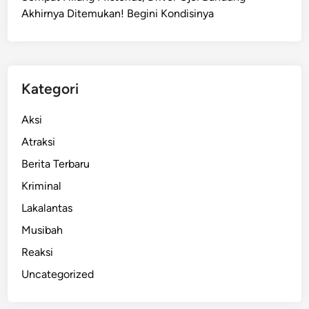
u
u
Akhirnya Ditemukan! Begini Kondisinya
O
e
p
I
l
c
o
e
s
Kategori
’
a
d
n
Aksi
i
‘
B
Atraksi
B
a
Berita Terbaru
l
n
u
Kriminal
d
e
u
Lakalantas
I
n
Musibah
c
g
e
Reaksi
’
Uncategorized
d
i