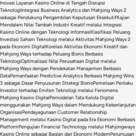
Inovasi Layanan Kasino Online di Tengah Disrupsi
Teknologi
Integrasi Business Analytics dan Mahjong Ways 2
sebagai Pendukung Pengambilan Keputusan Eksekutif
Kajian
Mendalam Nilai Tambah Industri Kreatif melalui Integrasi
Kasino Online dengan Teknologi Informasi
Klasifikasi Peluang
Investasi Saham Teknologi melalui Aktivitas Mahjong Ways 2
pada Ekonomi Digital
Korelasi Aktivitas Ekonomi Kreatif dan
Mahjong Ways terhadap Peluang Bisnis Berbasis
Teknologi
Optimalisasi Nilai Perusahaan Digital melalui
Mahjong Ways dengan Pendekatan Manajemen Berbasis
Data
Pemanfaatan Predictive Analytics Berbasis Mahjong Wins
3 sebagai Dasar Penyusunan Strategi Bisnis
Pemetaan Perilaku
Investor terhadap Emiten Teknologi melalui Fenomena
Mahjong Kasino Digital
Pemodelan Tata Kelola Digital
menggunakan Mahjong Ways dalam Mendukung Keberlanjutan
Organisasi
Pendayagunaan Customer Relationship
Management melalui Kasino Digital pada Era Ekonomi Berbasis
Platform
Pengujian Financial Technology melalui Mahjongways
Kasino Online sebagai Bagian dari Ekonomi Modern
Perumusan