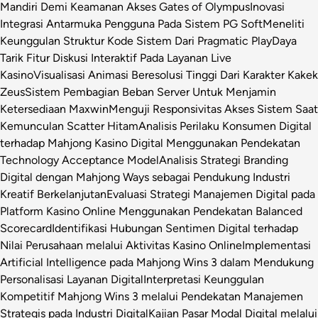
Mandiri Demi Keamanan Akses Gates of Olympus
Inovasi
Integrasi Antarmuka Pengguna Pada Sistem PG Soft
Meneliti
Keunggulan Struktur Kode Sistem Dari Pragmatic Play
Daya
Tarik Fitur Diskusi Interaktif Pada Layanan Live
Kasino
Visualisasi Animasi Beresolusi Tinggi Dari Karakter Kakek
Zeus
Sistem Pembagian Beban Server Untuk Menjamin
Ketersediaan Maxwin
Menguji Responsivitas Akses Sistem Saat
Kemunculan Scatter Hitam
Analisis Perilaku Konsumen Digital
terhadap Mahjong Kasino Digital Menggunakan Pendekatan
Technology Acceptance Model
Analisis Strategi Branding
Digital dengan Mahjong Ways sebagai Pendukung Industri
Kreatif Berkelanjutan
Evaluasi Strategi Manajemen Digital pada
Platform Kasino Online Menggunakan Pendekatan Balanced
Scorecard
Identifikasi Hubungan Sentimen Digital terhadap
Nilai Perusahaan melalui Aktivitas Kasino Online
Implementasi
Artificial Intelligence pada Mahjong Wins 3 dalam Mendukung
Personalisasi Layanan Digital
Interpretasi Keunggulan
Kompetitif Mahjong Wins 3 melalui Pendekatan Manajemen
Strategis pada Industri Digital
Kajian Pasar Modal Digital melalui