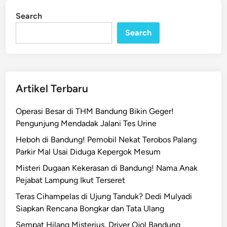
o
i
a
Search
n
n
r
g
Search
a
k
n
a
S
r
a
P
b
Artikel Terbaru
e
u
r
O
Operasi Besar di THM Bandung Bikin Geger!
e
p
Pengunjung Mendadak Jalani Tes Urine
d
l
Heboh di Bandung! Pemobil Nekat Terobos Palang
a
o
Parkir Mal Usai Diduga Kepergok Mesum
r
s
a
Misteri Dugaan Kekerasan di Bandung! Nama Anak
a
n
Pejabat Lampung Ikut Terseret
n
S
‘
Teras Cihampelas di Ujung Tanduk? Dedi Mulyadi
a
B
Siapkan Rencana Bongkar dan Tata Ulang
b
l
Sempat Hilang Misterius, Driver Ojol Bandung