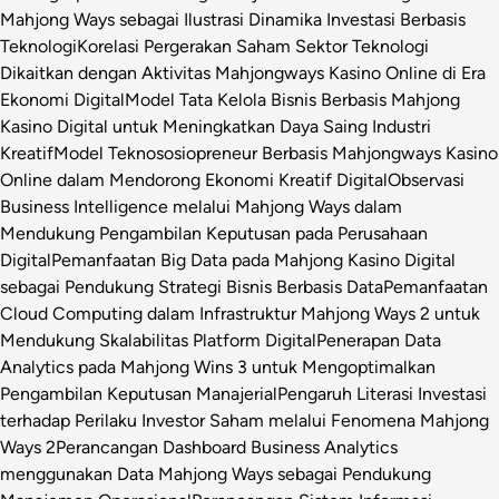
Mahjong Ways sebagai Ilustrasi Dinamika Investasi Berbasis
Teknologi
Korelasi Pergerakan Saham Sektor Teknologi
Dikaitkan dengan Aktivitas Mahjongways Kasino Online di Era
Ekonomi Digital
Model Tata Kelola Bisnis Berbasis Mahjong
Kasino Digital untuk Meningkatkan Daya Saing Industri
Kreatif
Model Teknososiopreneur Berbasis Mahjongways Kasino
Online dalam Mendorong Ekonomi Kreatif Digital
Observasi
Business Intelligence melalui Mahjong Ways dalam
Mendukung Pengambilan Keputusan pada Perusahaan
Digital
Pemanfaatan Big Data pada Mahjong Kasino Digital
sebagai Pendukung Strategi Bisnis Berbasis Data
Pemanfaatan
Cloud Computing dalam Infrastruktur Mahjong Ways 2 untuk
Mendukung Skalabilitas Platform Digital
Penerapan Data
Analytics pada Mahjong Wins 3 untuk Mengoptimalkan
Pengambilan Keputusan Manajerial
Pengaruh Literasi Investasi
terhadap Perilaku Investor Saham melalui Fenomena Mahjong
Ways 2
Perancangan Dashboard Business Analytics
menggunakan Data Mahjong Ways sebagai Pendukung