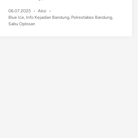
o
P
06.07.2025
•
Aksi
•
l
o
Blue Ice
,
Info Kejadian Bandung
,
Polrestabes Bandung
,
i
s
Sabu Oplosan
s
t
i
e
B
d
o
i
n
n
g
k
a
r
P
e
r
e
d
a
r