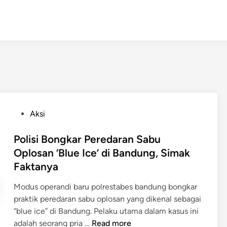
P
Aksi
o
s
Polisi Bongkar Peredaran Sabu
t
Oplosan ‘Blue Ice’ di Bandung, Simak
e
Faktanya
d
i
Modus operandi baru polrestabes bandung bongkar
n
praktik peredaran sabu oplosan yang dikenal sebagai
“blue ice” di Bandung. Pelaku utama dalam kasus ini
P
adalah seorang pria …
Read more