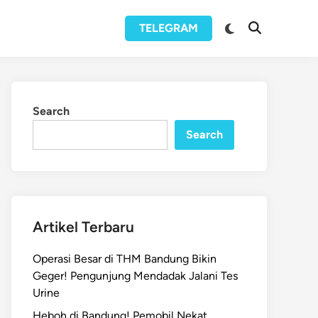
Switch
TELEGRAM
Open
to
Search
dark
mode
Search
Search
Artikel Terbaru
Operasi Besar di THM Bandung Bikin
Geger! Pengunjung Mendadak Jalani Tes
Urine
Heboh di Bandung! Pemobil Nekat