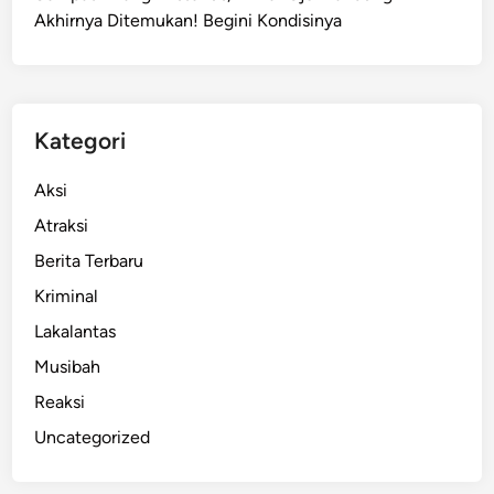
Akhirnya Ditemukan! Begini Kondisinya
a
r
a
n
S
Kategori
a
b
Aksi
u
Atraksi
O
Berita Terbaru
p
l
Kriminal
o
Lakalantas
s
Musibah
a
n
Reaksi
‘
Uncategorized
B
l