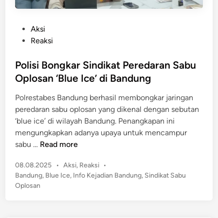
P
Aksi
o
Reaksi
s
t
Polisi Bongkar Sindikat Peredaran Sabu
e
Oplosan ‘Blue Ice’ di Bandung
d
Polrestabes Bandung berhasil membongkar jaringan
i
peredaran sabu oplosan yang dikenal dengan sebutan
n
‘blue ice’ di wilayah Bandung. Penangkapan ini
mengungkapkan adanya upaya untuk mencampur
P
sabu …
Read more
o
P
08.08.2025
•
Aksi
,
Reaksi
•
l
o
Bandung
,
Blue Ice
,
Info Kejadian Bandung
,
Sindikat Sabu
i
s
Oplosan
s
t
i
e
B
d