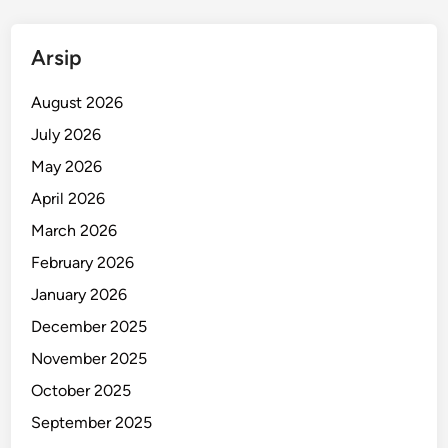
u
e
Arsip
I
c
August 2026
e
’
July 2026
d
May 2026
i
April 2026
B
a
March 2026
n
February 2026
d
January 2026
u
n
December 2025
g
November 2025
October 2025
September 2025