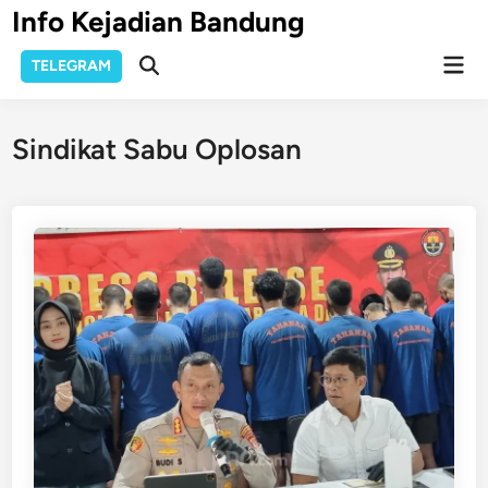
Skip
Info Kejadian Bandung
to
Mai
content
TELEGRAM
Open
Men
Search
Sindikat Sabu Oplosan