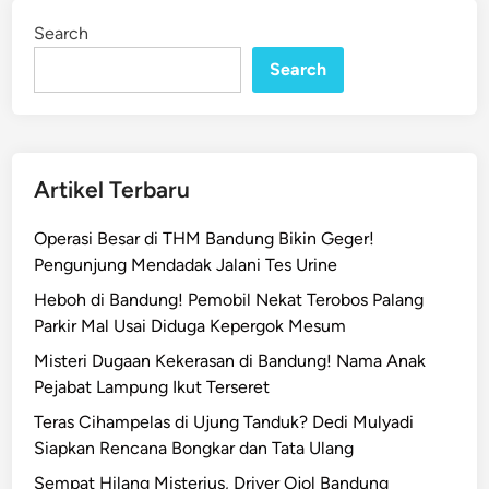
o
i
Search
n
n
g
Search
k
a
r
S
Artikel Terbaru
i
n
Operasi Besar di THM Bandung Bikin Geger!
d
Pengunjung Mendadak Jalani Tes Urine
i
Heboh di Bandung! Pemobil Nekat Terobos Palang
k
Parkir Mal Usai Diduga Kepergok Mesum
a
t
Misteri Dugaan Kekerasan di Bandung! Nama Anak
P
Pejabat Lampung Ikut Terseret
e
Teras Cihampelas di Ujung Tanduk? Dedi Mulyadi
r
Siapkan Rencana Bongkar dan Tata Ulang
e
Sempat Hilang Misterius, Driver Ojol Bandung
d