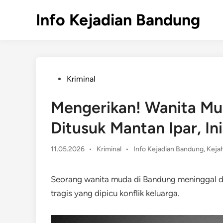
Skip
Info Kejadian Bandung
to
content
Posted
Kriminal
in
Mengerikan! Wanita Mu
Ditusuk Mantan Ipar, In
Posted
11.05.2026
•
Kriminal
•
Info Kejadian Bandung
,
Kejah
in
Seorang wanita muda di Bandung meninggal du
tragis yang dipicu konflik keluarga.