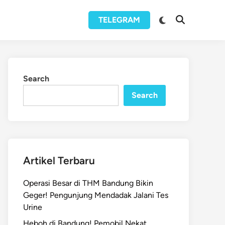
Switch
TELEGRAM
Open
to
Search
dark
mode
Search
Search
Artikel Terbaru
Operasi Besar di THM Bandung Bikin
Geger! Pengunjung Mendadak Jalani Tes
Urine
Heboh di Bandung! Pemobil Nekat