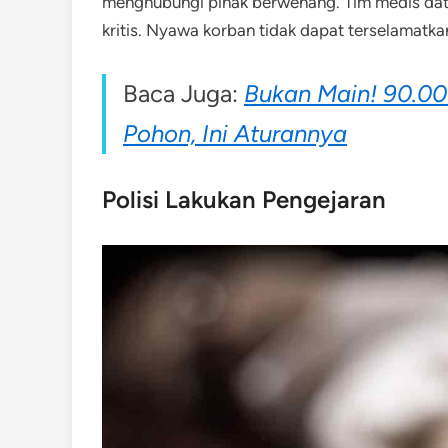
menghubungi pihak berwenang. Tim medis data
kritis. Nyawa korban tidak dapat terselamat
Baca Juga:
Bukan Main! 90.00
Pohon, Ini Aturannya
Polisi Lakukan Pengejaran