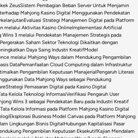
Kakek Zeus
Sistem Pembagian Beban Server Untuk Menjamin
l terhadap Mahjong Kasino Digital Menggunakan Pendekatan
rkelanjutan
Evaluasi Strategi Manajemen Digital pada Platform
n melalui Aktivitas Kasino Online
Implementasi Artificial
g Wins 3 melalui Pendekatan Manajemen Strategis pada
i Pergerakan Saham Sektor Teknologi Dikaitkan dengan
ningkatkan Daya Saing Industri Kreatif
Model
igence melalui Mahjong Ways dalam Mendukung Pengambilan
asis Data
Pemanfaatan Cloud Computing dalam Infrastruktur
timalkan Pengambilan Keputusan Manajerial
Pengaruh Literasi
enggunakan Data Mahjong Ways sebagai Pendukung
ure
Strategi Pemasaran Digital pada Kasino Digital
ata Kelola Teknologi Informasi
Verifikasi Pengaruh User
ong Wins 3 sebagai Pendekatan Baru pada Industri Kreatif
s Tata Kelola Informasi pada Platform Mahjong Kasino Digital
ologi
Eksplorasi Business Model Canvas pada Platform Mahjong
m Lingkungan Bisnis Digital
Hubungan Kapitalisasi Pasar
 Pendukung Pengambilan Keputusan Eksekutif
Kajian Mendalam