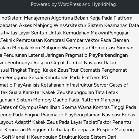
Powered by
WordPress
and
HybridMag
.
sino
Sistem Manajemen Algoritma Beban Kerja Pada Platform
ecepatan Akses Mahjong Wins
Arsitektur Sistem Keamanan Data
sitivitas Layar Sentuh Untuk Kemudahan Maxwin
Pengujian
s
Teknik Pemrosesan Kompresi Gambar Vektor Pada Elemen
 Dalam Menjalankan Mahjong Ways
Fungsi Otomatisasi Simpan
Penurunan Latensi Jaringan Pragmatic Play
Perbandingan
sino
Pentingnya Respon Cepat Tombol Navigasi Dalam
isual Tingkat Tinggi Kakek Zeus
Fitur Otomatis Penghemat
ka Pengguna Sesuai Kebutuhan Pada Platform PG
matic Play
Analisis Ketahanan Infrastruktur Server Gates of
Efek Suara Karakter Kakek Zeus
Keunggulan Tata Letak
ggunaan Sistem Memory Cache Pada Platform Mahjong
 Gates of Olympus
Pemilihan Skema Warna Kontras Tinggi Pada
ring Pada Engine Pragmatic Play
Pengalaman Navigasi Bebas
ayout Adaptif Kakek Zeus Pada Layar Tablet
Faktor Penentu
at Kepuasan Pengguna Terhadap Kecepatan Respon Mahjong
 Soft
Meneliti Keunggulan Struktur Kode Sistem Dari