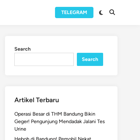
Switch
TELEGRAM
Open
to
Search
dark
mode
Search
Search
Artikel Terbaru
Operasi Besar di THM Bandung Bikin
Geger! Pengunjung Mendadak Jalani Tes
Urine
Heboh di Bandung! Pemobil Nekat