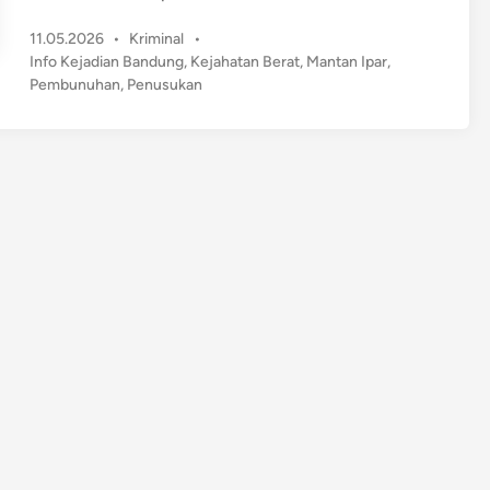
e
P
11.05.2026
•
Kriminal
•
n
o
Info Kejadian Bandung
,
Kejahatan Berat
,
Mantan Ipar
,
g
s
Pembunuhan
,
Penusukan
e
t
r
e
i
d
k
i
n
a
n
!
W
a
n
i
t
a
M
u
d