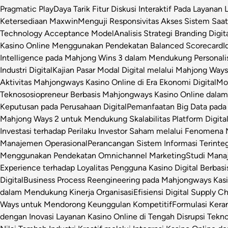
Pragmatic Play
Daya Tarik Fitur Diskusi Interaktif Pada Layanan 
Ketersediaan Maxwin
Menguji Responsivitas Akses Sistem Saa
Technology Acceptance Model
Analisis Strategi Branding Dig
Kasino Online Menggunakan Pendekatan Balanced Scorecard
I
Intelligence pada Mahjong Wins 3 dalam Mendukung Personalis
Industri Digital
Kajian Pasar Modal Digital melalui Mahjong Ways 
Aktivitas Mahjongways Kasino Online di Era Ekonomi Digital
Mod
Teknososiopreneur Berbasis Mahjongways Kasino Online dalam
Keputusan pada Perusahaan Digital
Pemanfaatan Big Data pada 
Mahjong Ways 2 untuk Mendukung Skalabilitas Platform Digita
Investasi terhadap Perilaku Investor Saham melalui Fenomena
Manajemen Operasional
Perancangan Sistem Informasi Terinte
Menggunakan Pendekatan Omnichannel Marketing
Studi Manaj
Experience terhadap Loyalitas Pengguna Kasino Digital Berbasi
Digital
Business Process Reengineering pada Mahjongways Kasin
dalam Mendukung Kinerja Organisasi
Efisiensi Digital Supply 
Ways untuk Mendorong Keunggulan Kompetitif
Formulasi Ker
dengan Inovasi Layanan Kasino Online di Tengah Disrupsi Tekno