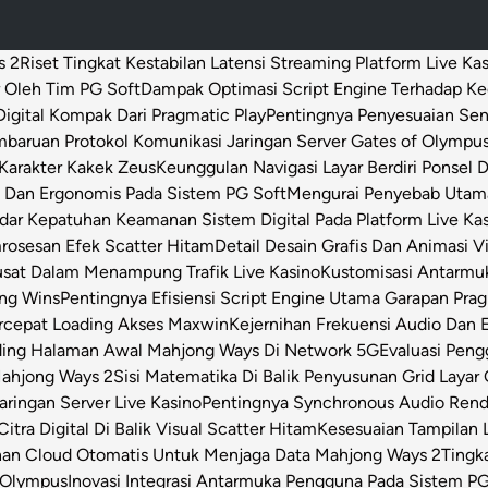
s 2
Riset Tingkat Kestabilan Latensi Streaming Platform Live Ka
 Oleh Tim PG Soft
Dampak Optimasi Script Engine Terhadap K
igital Kompak Dari Pragmatic Play
Pentingnya Penyesuaian Sen
baruan Protokol Komunikasi Jaringan Server Gates of Olympu
Karakter Kakek Zeus
Keunggulan Navigasi Layar Berdiri Ponsel
s Dan Ergonomis Pada Sistem PG Soft
Mengurai Penyebab Utama 
dar Kepatuhan Keamanan Sistem Digital Pada Platform Live Ka
osesan Efek Scatter Hitam
Detail Desain Grafis Dan Animasi V
usat Dalam Menampung Trafik Live Kasino
Kustomisasi Antarmu
ong Wins
Pentingnya Efisiensi Script Engine Utama Garapan Prag
rcepat Loading Akses Maxwin
Kejernihan Frekuensi Audio Dan 
ding Halaman Awal Mahjong Ways Di Network 5G
Evaluasi Pen
Mahjong Ways 2
Sisi Matematika Di Balik Penyusunan Grid Layar
ringan Server Live Kasino
Pentingnya Synchronous Audio Rende
itra Digital Di Balik Visual Scatter Hitam
Kesesuaian Tampilan L
an Cloud Otomatis Untuk Menjaga Data Mahjong Ways 2
Tingk
 Olympus
Inovasi Integrasi Antarmuka Pengguna Pada Sistem PG