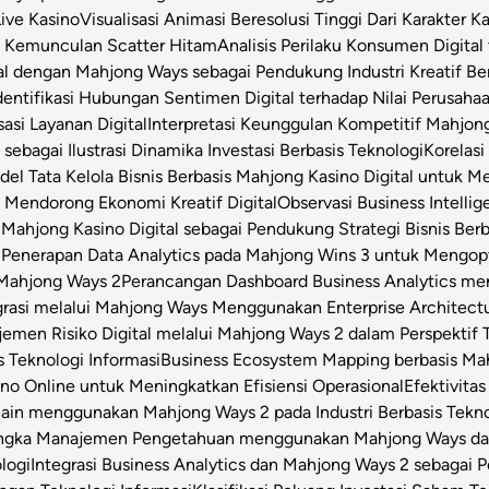
Live Kasino
Visualisasi Animasi Beresolusi Tinggi Dari Karakter 
t Kemunculan Scatter Hitam
Analisis Perilaku Konsumen Digita
ital dengan Mahjong Ways sebagai Pendukung Industri Kreatif Be
dentifikasi Hubungan Sentimen Digital terhadap Nilai Perusahaa
asi Layanan Digital
Interpretasi Keunggulan Kompetitif Mahjon
sebagai Ilustrasi Dinamika Investasi Berbasis Teknologi
Korelas
el Tata Kelola Bisnis Berbasis Mahjong Kasino Digital untuk Me
 Mendorong Ekonomi Kreatif Digital
Observasi Business Intell
Mahjong Kasino Digital sebagai Pendukung Strategi Bisnis Berb
l
Penerapan Data Analytics pada Mahjong Wins 3 untuk Mengop
 Mahjong Ways 2
Perancangan Dashboard Business Analytics m
grasi melalui Mahjong Ways Menggunakan Enterprise Architect
emen Risiko Digital melalui Mahjong Ways 2 dalam Perspektif T
s Teknologi Informasi
Business Ecosystem Mapping berbasis Mahj
o Online untuk Meningkatkan Efisiensi Operasional
Efektivita
Chain menggunakan Mahjong Ways 2 pada Industri Berbasis Tekn
angka Manajemen Pengetahuan menggunakan Mahjong Ways dala
logi
Integrasi Business Analytics dan Mahjong Ways 2 sebagai