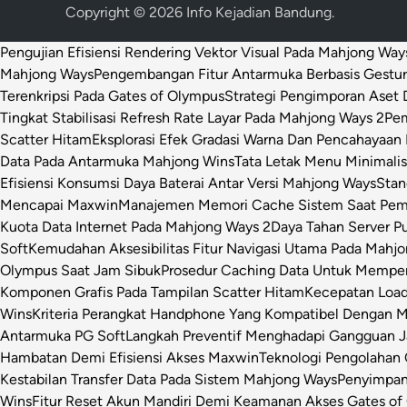
Copyright © 2026
Info Kejadian Bandung
.
Pengujian Efisiensi Rendering Vektor Visual Pada Mahjong Way
Mahjong Ways
Pengembangan Fitur Antarmuka Berbasis Gestur
Terenkripsi Pada Gates of Olympus
Strategi Pengimporan Aset D
Tingkat Stabilisasi Refresh Rate Layar Pada Mahjong Ways 2
Pem
Scatter Hitam
Eksplorasi Efek Gradasi Warna Dan Pencahayaan 
Data Pada Antarmuka Mahjong Wins
Tata Letak Menu Minimali
Efisiensi Konsumsi Daya Baterai Antar Versi Mahjong Ways
Stan
Mencapai Maxwin
Manajemen Memori Cache Sistem Saat Pemr
Kuota Data Internet Pada Mahjong Ways 2
Daya Tahan Server P
Soft
Kemudahan Aksesibilitas Fitur Navigasi Utama Pada Mahj
Olympus Saat Jam Sibuk
Prosedur Caching Data Untuk Mempe
Komponen Grafis Pada Tampilan Scatter Hitam
Kecepatan Loa
Wins
Kriteria Perangkat Handphone Yang Kompatibel Dengan 
Antarmuka PG Soft
Langkah Preventif Menghadapi Gangguan Ja
Hambatan Demi Efisiensi Akses Maxwin
Teknologi Pengolahan C
Kestabilan Transfer Data Pada Sistem Mahjong Ways
Penyimpan
Wins
Fitur Reset Akun Mandiri Demi Keamanan Akses Gates of