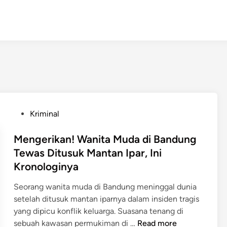
P
Kriminal
o
s
Mengerikan! Wanita Muda di Bandung
t
Tewas Ditusuk Mantan Ipar, Ini
e
Kronologinya
d
i
Seorang wanita muda di Bandung meninggal dunia
n
setelah ditusuk mantan iparnya dalam insiden tragis
yang dipicu konflik keluarga. Suasana tenang di
M
sebuah kawasan permukiman di …
Read more