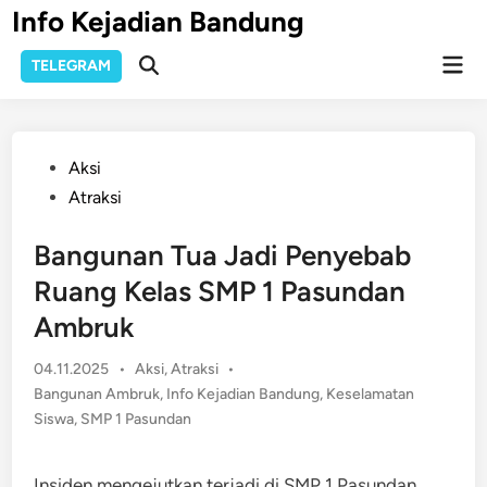
Skip
Info Kejadian Bandung
to
Mai
content
TELEGRAM
Open
Men
Search
Posted
Aksi
in
Atraksi
Bangunan Tua Jadi Penyebab
Ruang Kelas SMP 1 Pasundan
Ambruk
Posted
04.11.2025
•
Aksi
,
Atraksi
•
in
Bangunan Ambruk
,
Info Kejadian Bandung
,
Keselamatan
Siswa
,
SMP 1 Pasundan
Insiden mengejutkan terjadi di SMP 1 Pasundan,