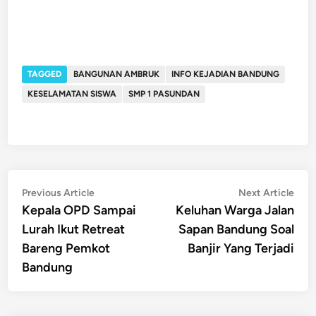
TAGGED
BANGUNAN AMBRUK
INFO KEJADIAN BANDUNG
KESELAMATAN SISWA
SMP 1 PASUNDAN
Post
Previous
Nex
Previous Article
Next Article
article:
artic
Kepala OPD Sampai
Keluhan Warga Jalan
navigation
Lurah Ikut Retreat
Sapan Bandung Soal
Bareng Pemkot
Banjir Yang Terjadi
Bandung