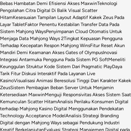
Bebas Hambatan Demi Efisiensi Akses Maxwin
Teknologi
Pengolahan Citra Digital Di Balik Visual Scatter
Hitam
Kesesuaian Tampilan Layout Adaptif Kakek Zeus Pada
Layar Tablet
Faktor Penentu Kestabilan Transfer Data Pada
Sistem Mahjong Ways
Penyimpanan Cloud Otomatis Untuk
Menjaga Data Mahjong Ways 2
Tingkat Kepuasan Pengguna
Terhadap Kecepatan Respon Mahjong Wins
Fitur Reset Akun
Mandiri Demi Keamanan Akses Gates of Olympus
Inovasi
Integrasi Antarmuka Pengguna Pada Sistem PG Soft
Meneliti
Keunggulan Struktur Kode Sistem Dari Pragmatic Play
Daya
Tarik Fitur Diskusi Interaktif Pada Layanan Live
Kasino
Visualisasi Animasi Beresolusi Tinggi Dari Karakter Kakek
Zeus
Sistem Pembagian Beban Server Untuk Menjamin
Ketersediaan Maxwin
Menguji Responsivitas Akses Sistem Saat
Kemunculan Scatter Hitam
Analisis Perilaku Konsumen Digital
terhadap Mahjong Kasino Digital Menggunakan Pendekatan
Technology Acceptance Model
Analisis Strategi Branding
Digital dengan Mahjong Ways sebagai Pendukung Industri
Kreatif Berkelanjutan
Evaluasi Strategi Manajemen Digital pada