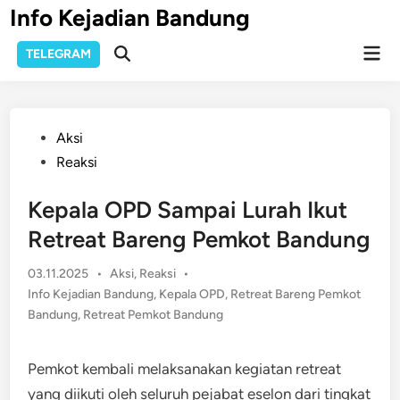
Skip
Info Kejadian Bandung
to
Mai
content
TELEGRAM
Open
Men
Search
Posted
Aksi
in
Reaksi
Kepala OPD Sampai Lurah Ikut
Retreat Bareng Pemkot Bandung
Posted
03.11.2025
•
Aksi
,
Reaksi
•
in
Info Kejadian Bandung
,
Kepala OPD
,
Retreat Bareng Pemkot
Bandung
,
Retreat Pemkot Bandung
Pemkot kembali melaksanakan kegiatan retreat
yang diikuti oleh seluruh pejabat eselon dari tingkat