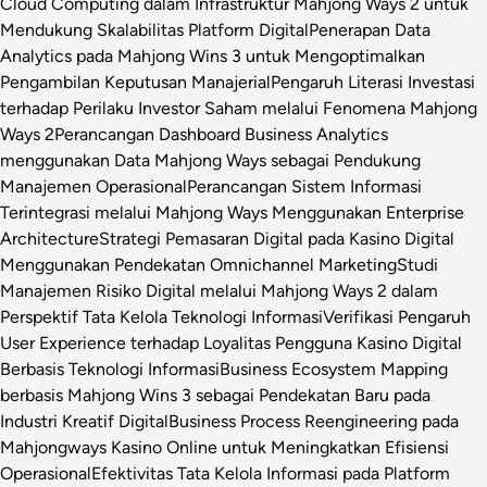
Cloud Computing dalam Infrastruktur Mahjong Ways 2 untuk
Mendukung Skalabilitas Platform Digital
Penerapan Data
Analytics pada Mahjong Wins 3 untuk Mengoptimalkan
Pengambilan Keputusan Manajerial
Pengaruh Literasi Investasi
terhadap Perilaku Investor Saham melalui Fenomena Mahjong
Ways 2
Perancangan Dashboard Business Analytics
menggunakan Data Mahjong Ways sebagai Pendukung
Manajemen Operasional
Perancangan Sistem Informasi
Terintegrasi melalui Mahjong Ways Menggunakan Enterprise
Architecture
Strategi Pemasaran Digital pada Kasino Digital
Menggunakan Pendekatan Omnichannel Marketing
Studi
Manajemen Risiko Digital melalui Mahjong Ways 2 dalam
Perspektif Tata Kelola Teknologi Informasi
Verifikasi Pengaruh
User Experience terhadap Loyalitas Pengguna Kasino Digital
Berbasis Teknologi Informasi
Business Ecosystem Mapping
berbasis Mahjong Wins 3 sebagai Pendekatan Baru pada
Industri Kreatif Digital
Business Process Reengineering pada
Mahjongways Kasino Online untuk Meningkatkan Efisiensi
Operasional
Efektivitas Tata Kelola Informasi pada Platform