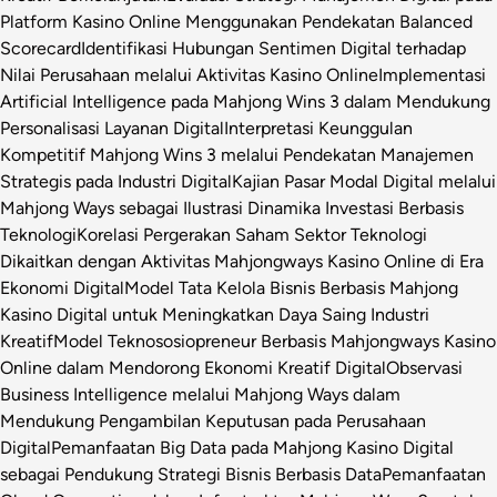
Platform Kasino Online Menggunakan Pendekatan Balanced
Scorecard
Identifikasi Hubungan Sentimen Digital terhadap
Nilai Perusahaan melalui Aktivitas Kasino Online
Implementasi
Artificial Intelligence pada Mahjong Wins 3 dalam Mendukung
Personalisasi Layanan Digital
Interpretasi Keunggulan
Kompetitif Mahjong Wins 3 melalui Pendekatan Manajemen
Strategis pada Industri Digital
Kajian Pasar Modal Digital melalui
Mahjong Ways sebagai Ilustrasi Dinamika Investasi Berbasis
Teknologi
Korelasi Pergerakan Saham Sektor Teknologi
Dikaitkan dengan Aktivitas Mahjongways Kasino Online di Era
Ekonomi Digital
Model Tata Kelola Bisnis Berbasis Mahjong
Kasino Digital untuk Meningkatkan Daya Saing Industri
Kreatif
Model Teknososiopreneur Berbasis Mahjongways Kasino
Online dalam Mendorong Ekonomi Kreatif Digital
Observasi
Business Intelligence melalui Mahjong Ways dalam
Mendukung Pengambilan Keputusan pada Perusahaan
Digital
Pemanfaatan Big Data pada Mahjong Kasino Digital
sebagai Pendukung Strategi Bisnis Berbasis Data
Pemanfaatan