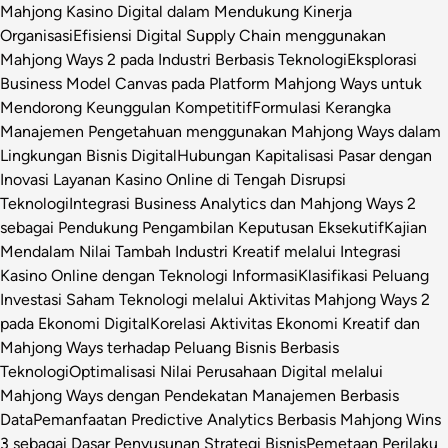
Mahjong Kasino Digital dalam Mendukung Kinerja
Organisasi
Efisiensi Digital Supply Chain menggunakan
Mahjong Ways 2 pada Industri Berbasis Teknologi
Eksplorasi
Business Model Canvas pada Platform Mahjong Ways untuk
Mendorong Keunggulan Kompetitif
Formulasi Kerangka
Manajemen Pengetahuan menggunakan Mahjong Ways dalam
Lingkungan Bisnis Digital
Hubungan Kapitalisasi Pasar dengan
Inovasi Layanan Kasino Online di Tengah Disrupsi
Teknologi
Integrasi Business Analytics dan Mahjong Ways 2
sebagai Pendukung Pengambilan Keputusan Eksekutif
Kajian
Mendalam Nilai Tambah Industri Kreatif melalui Integrasi
Kasino Online dengan Teknologi Informasi
Klasifikasi Peluang
Investasi Saham Teknologi melalui Aktivitas Mahjong Ways 2
pada Ekonomi Digital
Korelasi Aktivitas Ekonomi Kreatif dan
Mahjong Ways terhadap Peluang Bisnis Berbasis
Teknologi
Optimalisasi Nilai Perusahaan Digital melalui
Mahjong Ways dengan Pendekatan Manajemen Berbasis
Data
Pemanfaatan Predictive Analytics Berbasis Mahjong Wins
3 sebagai Dasar Penyusunan Strategi Bisnis
Pemetaan Perilaku