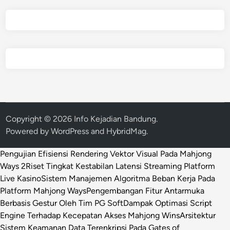
Copyright © 2026
Info Kejadian Bandung
.
Powered by
WordPress
and
HybridMag
.
Pengujian Efisiensi Rendering Vektor Visual Pada Mahjong
Ways 2
Riset Tingkat Kestabilan Latensi Streaming Platform
Live Kasino
Sistem Manajemen Algoritma Beban Kerja Pada
Platform Mahjong Ways
Pengembangan Fitur Antarmuka
Berbasis Gestur Oleh Tim PG Soft
Dampak Optimasi Script
Engine Terhadap Kecepatan Akses Mahjong Wins
Arsitektur
Sistem Keamanan Data Terenkripsi Pada Gates of