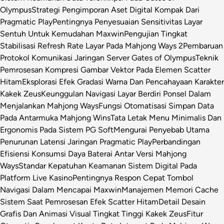
Olympus
Strategi Pengimporan Aset Digital Kompak Dari
Pragmatic Play
Pentingnya Penyesuaian Sensitivitas Layar
Sentuh Untuk Kemudahan Maxwin
Pengujian Tingkat
Stabilisasi Refresh Rate Layar Pada Mahjong Ways 2
Pembaruan
Protokol Komunikasi Jaringan Server Gates of Olympus
Teknik
Pemrosesan Kompresi Gambar Vektor Pada Elemen Scatter
Hitam
Eksplorasi Efek Gradasi Warna Dan Pencahayaan Karakter
Kakek Zeus
Keunggulan Navigasi Layar Berdiri Ponsel Dalam
Menjalankan Mahjong Ways
Fungsi Otomatisasi Simpan Data
Pada Antarmuka Mahjong Wins
Tata Letak Menu Minimalis Dan
Ergonomis Pada Sistem PG Soft
Mengurai Penyebab Utama
Penurunan Latensi Jaringan Pragmatic Play
Perbandingan
Efisiensi Konsumsi Daya Baterai Antar Versi Mahjong
Ways
Standar Kepatuhan Keamanan Sistem Digital Pada
Platform Live Kasino
Pentingnya Respon Cepat Tombol
Navigasi Dalam Mencapai Maxwin
Manajemen Memori Cache
Sistem Saat Pemrosesan Efek Scatter Hitam
Detail Desain
Grafis Dan Animasi Visual Tingkat Tinggi Kakek Zeus
Fitur