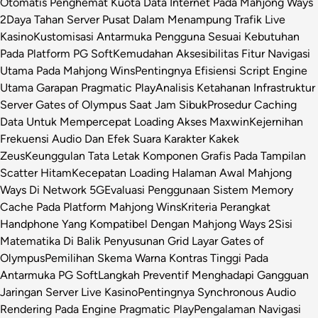
Otomatis Penghemat Kuota Data Internet Pada Mahjong Ways
2
Daya Tahan Server Pusat Dalam Menampung Trafik Live
Kasino
Kustomisasi Antarmuka Pengguna Sesuai Kebutuhan
Pada Platform PG Soft
Kemudahan Aksesibilitas Fitur Navigasi
Utama Pada Mahjong Wins
Pentingnya Efisiensi Script Engine
Utama Garapan Pragmatic Play
Analisis Ketahanan Infrastruktur
Server Gates of Olympus Saat Jam Sibuk
Prosedur Caching
Data Untuk Mempercepat Loading Akses Maxwin
Kejernihan
Frekuensi Audio Dan Efek Suara Karakter Kakek
Zeus
Keunggulan Tata Letak Komponen Grafis Pada Tampilan
Scatter Hitam
Kecepatan Loading Halaman Awal Mahjong
Ways Di Network 5G
Evaluasi Penggunaan Sistem Memory
Cache Pada Platform Mahjong Wins
Kriteria Perangkat
Handphone Yang Kompatibel Dengan Mahjong Ways 2
Sisi
Matematika Di Balik Penyusunan Grid Layar Gates of
Olympus
Pemilihan Skema Warna Kontras Tinggi Pada
Antarmuka PG Soft
Langkah Preventif Menghadapi Gangguan
Jaringan Server Live Kasino
Pentingnya Synchronous Audio
Rendering Pada Engine Pragmatic Play
Pengalaman Navigasi