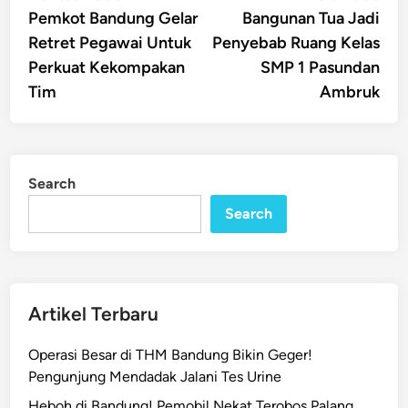
article:
artic
Pemkot Bandung Gelar
Bangunan Tua Jadi
navigation
Retret Pegawai Untuk
Penyebab Ruang Kelas
Perkuat Kekompakan
SMP 1 Pasundan
Tim
Ambruk
Search
Search
Artikel Terbaru
Operasi Besar di THM Bandung Bikin Geger!
Pengunjung Mendadak Jalani Tes Urine
Heboh di Bandung! Pemobil Nekat Terobos Palang