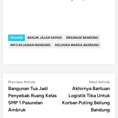
TAGGED
BANJIR JALAN SAPAN
DRAINASE BANDUNG
INFO KEJADIAN BANDUNG
KELUHAN WARGA BANDUNG
Post
Previous
Nex
Previous Article
Next Article
article:
artic
Bangunan Tua Jadi
Akhirnya Bantuan
navigation
Penyebab Ruang Kelas
Logistik Tiba Untuk
SMP 1 Pasundan
Korban Puting Beliung
Ambruk
Bandung