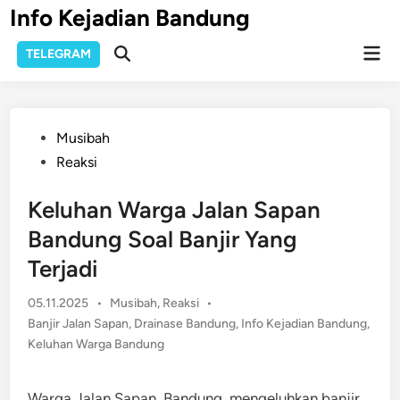
Skip
Info Kejadian Bandung
to
Mai
content
TELEGRAM
Open
Men
Search
Posted
Musibah
in
Reaksi
Keluhan Warga Jalan Sapan
Bandung Soal Banjir Yang
Terjadi
Posted
05.11.2025
•
Musibah
,
Reaksi
•
in
Banjir Jalan Sapan
,
Drainase Bandung
,
Info Kejadian Bandung
,
Keluhan Warga Bandung
Warga Jalan Sapan, Bandung, mengeluhkan banjir