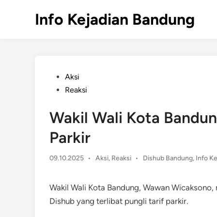
Skip
Info Kejadian Bandung
to
content
Posted
Aksi
in
Reaksi
Wakil Wali Kota Bandun
Parkir
Posted
09.10.2025
•
Aksi
,
Reaksi
•
Dishub Bandung
,
Info K
in
Wakil Wali Kota Bandung, Wawan Wicaksono,
Dishub yang terlibat pungli tarif parkir.