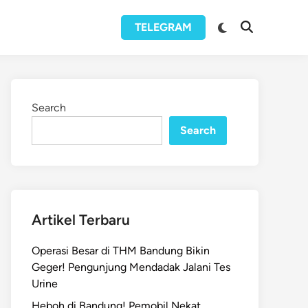
Switch
TELEGRAM
Open
to
Search
dark
mode
Search
Search
Artikel Terbaru
Operasi Besar di THM Bandung Bikin
Geger! Pengunjung Mendadak Jalani Tes
Urine
Heboh di Bandung! Pemobil Nekat