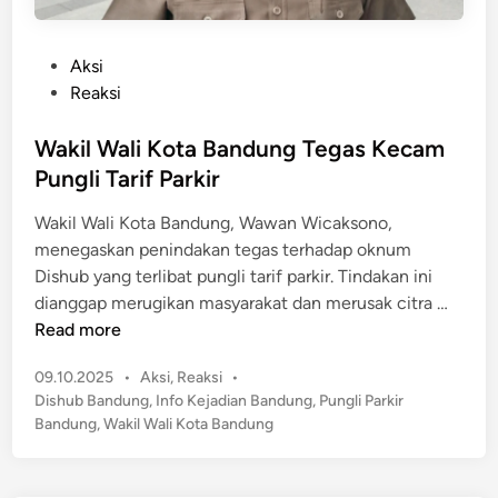
P
Aksi
o
Reaksi
s
t
Wakil Wali Kota Bandung Tegas Kecam
e
Pungli Tarif Parkir
d
Wakil Wali Kota Bandung, Wawan Wicaksono,
i
menegaskan penindakan tegas terhadap oknum
n
Dishub yang terlibat pungli tarif parkir. Tindakan ini
W
dianggap merugikan masyarakat dan merusak citra …
a
Read more
k
P
09.10.2025
•
Aksi
,
Reaksi
•
i
o
Dishub Bandung
,
Info Kejadian Bandung
,
Pungli Parkir
l
s
Bandung
,
Wakil Wali Kota Bandung
W
t
a
e
l
d