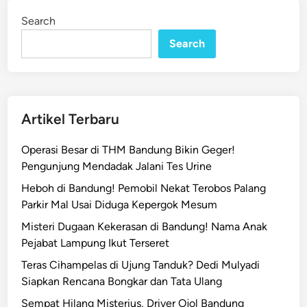
i
i
Search
n
K
Search
o
t
a
B
a
Artikel Terbaru
n
d
Operasi Besar di THM Bandung Bikin Geger!
u
Pengunjung Mendadak Jalani Tes Urine
n
Heboh di Bandung! Pemobil Nekat Terobos Palang
g
Parkir Mal Usai Diduga Kepergok Mesum
T
e
Misteri Dugaan Kekerasan di Bandung! Nama Anak
g
Pejabat Lampung Ikut Terseret
a
Teras Cihampelas di Ujung Tanduk? Dedi Mulyadi
s
Siapkan Rencana Bongkar dan Tata Ulang
K
Sempat Hilang Misterius, Driver Ojol Bandung
e