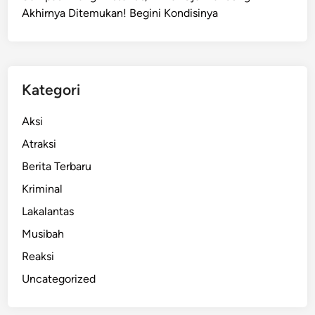
Akhirnya Ditemukan! Begini Kondisinya
c
a
m
P
u
Kategori
n
g
Aksi
l
Atraksi
i
Berita Terbaru
T
a
Kriminal
r
Lakalantas
i
Musibah
f
P
Reaksi
a
Uncategorized
r
k