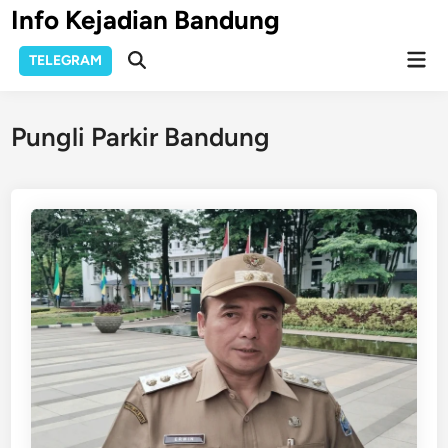
Skip
Info Kejadian Bandung
to
Mai
content
TELEGRAM
Open
Men
Search
Pungli Parkir Bandung