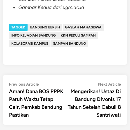
Gambar Kedua dari ugm.ac.id
TAGGED
BANDUNG BERSIH
GASLAH MAHASISWA
INFO KEJADIAN BANDUNG
KKN PEDULI SAMPAH
KOLABORASI KAMPUS
SAMPAH BANDUNG
Post
Previous
Nex
Previous Article
Next Article
article:
artic
Aman! Dana BOS PPPK
Mengerikan! Ustaz Di
navigation
Paruh Waktu Tetap
Bandung Divonis 17
Cair, Pemkab Bandung
Tahun Setelah Cabuli 8
Pastikan
Santriwati