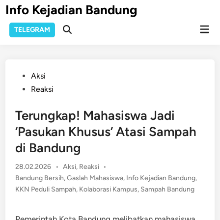
Skip
Info Kejadian Bandung
to
Mai
content
TELEGRAM
Open
Men
Search
Posted
Aksi
in
Reaksi
Terungkap! Mahasiswa Jadi
‘Pasukan Khusus’ Atasi Sampah
di Bandung
Posted
28.02.2026
•
Aksi
,
Reaksi
•
in
Bandung Bersih
,
Gaslah Mahasiswa
,
Info Kejadian Bandung
,
KKN Peduli Sampah
,
Kolaborasi Kampus
,
Sampah Bandung
Pemerintah Kota Bandung melibatkan mahasiswa