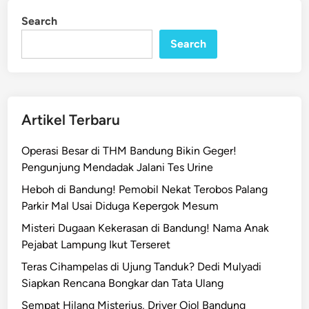
a
i
Search
n
p
Search
!
M
a
h
a
Artikel Terbaru
s
i
Operasi Besar di THM Bandung Bikin Geger!
s
Pengunjung Mendadak Jalani Tes Urine
w
Heboh di Bandung! Pemobil Nekat Terobos Palang
a
Parkir Mal Usai Diduga Kepergok Mesum
J
a
Misteri Dugaan Kekerasan di Bandung! Nama Anak
d
Pejabat Lampung Ikut Terseret
i
Teras Cihampelas di Ujung Tanduk? Dedi Mulyadi
‘
Siapkan Rencana Bongkar dan Tata Ulang
P
Sempat Hilang Misterius, Driver Ojol Bandung
a