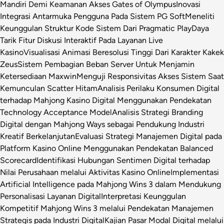
Mandiri Demi Keamanan Akses Gates of Olympus
Inovasi
Integrasi Antarmuka Pengguna Pada Sistem PG Soft
Meneliti
Keunggulan Struktur Kode Sistem Dari Pragmatic Play
Daya
Tarik Fitur Diskusi Interaktif Pada Layanan Live
Kasino
Visualisasi Animasi Beresolusi Tinggi Dari Karakter Kakek
Zeus
Sistem Pembagian Beban Server Untuk Menjamin
Ketersediaan Maxwin
Menguji Responsivitas Akses Sistem Saat
Kemunculan Scatter Hitam
Analisis Perilaku Konsumen Digital
terhadap Mahjong Kasino Digital Menggunakan Pendekatan
Technology Acceptance Model
Analisis Strategi Branding
Digital dengan Mahjong Ways sebagai Pendukung Industri
Kreatif Berkelanjutan
Evaluasi Strategi Manajemen Digital pada
Platform Kasino Online Menggunakan Pendekatan Balanced
Scorecard
Identifikasi Hubungan Sentimen Digital terhadap
Nilai Perusahaan melalui Aktivitas Kasino Online
Implementasi
Artificial Intelligence pada Mahjong Wins 3 dalam Mendukung
Personalisasi Layanan Digital
Interpretasi Keunggulan
Kompetitif Mahjong Wins 3 melalui Pendekatan Manajemen
Strategis pada Industri Digital
Kajian Pasar Modal Digital melalui