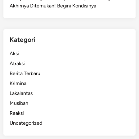
Akhirnya Ditemukan! Begini Kondisinya
s
u
k
a
n
Kategori
K
h
Aksi
u
Atraksi
s
Berita Terbaru
u
s
Kriminal
’
Lakalantas
A
Musibah
t
a
Reaksi
s
Uncategorized
i
S