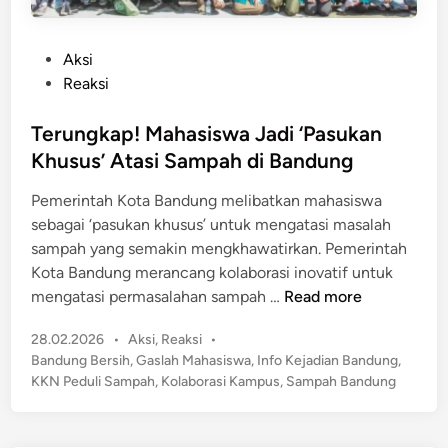
P
Aksi
o
Reaksi
s
t
Terungkap! Mahasiswa Jadi ‘Pasukan
e
Khusus’ Atasi Sampah di Bandung
d
Pemerintah Kota Bandung melibatkan mahasiswa
i
sebagai ‘pasukan khusus’ untuk mengatasi masalah
n
sampah yang semakin mengkhawatirkan. Pemerintah
Kota Bandung merancang kolaborasi inovatif untuk
T
mengatasi permasalahan sampah …
Read more
e
P
28.02.2026
•
Aksi
,
Reaksi
•
r
o
Bandung Bersih
,
Gaslah Mahasiswa
,
Info Kejadian Bandung
,
u
s
KKN Peduli Sampah
,
Kolaborasi Kampus
,
Sampah Bandung
n
t
g
e
k
d