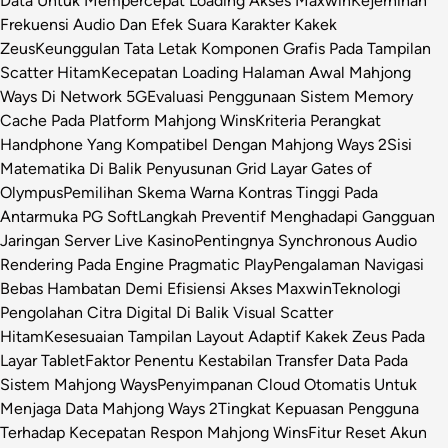
Data Untuk Mempercepat Loading Akses Maxwin
Kejernihan
Frekuensi Audio Dan Efek Suara Karakter Kakek
Zeus
Keunggulan Tata Letak Komponen Grafis Pada Tampilan
Scatter Hitam
Kecepatan Loading Halaman Awal Mahjong
Ways Di Network 5G
Evaluasi Penggunaan Sistem Memory
Cache Pada Platform Mahjong Wins
Kriteria Perangkat
Handphone Yang Kompatibel Dengan Mahjong Ways 2
Sisi
Matematika Di Balik Penyusunan Grid Layar Gates of
Olympus
Pemilihan Skema Warna Kontras Tinggi Pada
Antarmuka PG Soft
Langkah Preventif Menghadapi Gangguan
Jaringan Server Live Kasino
Pentingnya Synchronous Audio
Rendering Pada Engine Pragmatic Play
Pengalaman Navigasi
Bebas Hambatan Demi Efisiensi Akses Maxwin
Teknologi
Pengolahan Citra Digital Di Balik Visual Scatter
Hitam
Kesesuaian Tampilan Layout Adaptif Kakek Zeus Pada
Layar Tablet
Faktor Penentu Kestabilan Transfer Data Pada
Sistem Mahjong Ways
Penyimpanan Cloud Otomatis Untuk
Menjaga Data Mahjong Ways 2
Tingkat Kepuasan Pengguna
Terhadap Kecepatan Respon Mahjong Wins
Fitur Reset Akun