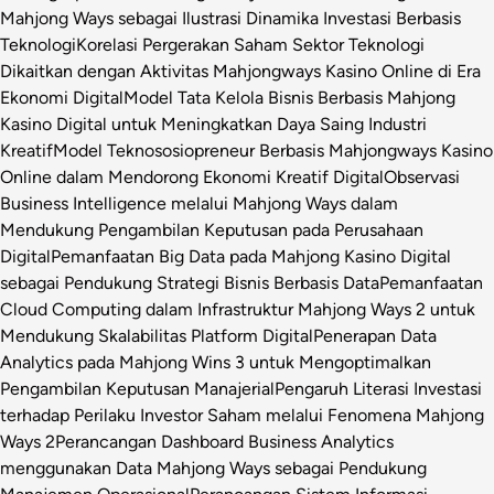
Mahjong Ways sebagai Ilustrasi Dinamika Investasi Berbasis
Teknologi
Korelasi Pergerakan Saham Sektor Teknologi
Dikaitkan dengan Aktivitas Mahjongways Kasino Online di Era
Ekonomi Digital
Model Tata Kelola Bisnis Berbasis Mahjong
Kasino Digital untuk Meningkatkan Daya Saing Industri
Kreatif
Model Teknososiopreneur Berbasis Mahjongways Kasino
Online dalam Mendorong Ekonomi Kreatif Digital
Observasi
Business Intelligence melalui Mahjong Ways dalam
Mendukung Pengambilan Keputusan pada Perusahaan
Digital
Pemanfaatan Big Data pada Mahjong Kasino Digital
sebagai Pendukung Strategi Bisnis Berbasis Data
Pemanfaatan
Cloud Computing dalam Infrastruktur Mahjong Ways 2 untuk
Mendukung Skalabilitas Platform Digital
Penerapan Data
Analytics pada Mahjong Wins 3 untuk Mengoptimalkan
Pengambilan Keputusan Manajerial
Pengaruh Literasi Investasi
terhadap Perilaku Investor Saham melalui Fenomena Mahjong
Ways 2
Perancangan Dashboard Business Analytics
menggunakan Data Mahjong Ways sebagai Pendukung