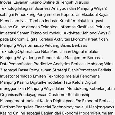
Inovasi Layanan Kasino Online di Tengah Disrupsi
Teknologi
Integrasi Business Analytics dan Mahjong Ways 2
sebagai Pendukung Pengambilan Keputusan Eksekutif
Kajian
Mendalam Nilai Tambah Industri Kreatif melalui Integrasi
Kasino Online dengan Teknologi Informasi
Klasifikasi Peluang
Investasi Saham Teknologi melalui Aktivitas Mahjong Ways 2
pada Ekonomi Digital
Korelasi Aktivitas Ekonomi Kreatif dan
Mahjong Ways terhadap Peluang Bisnis Berbasis
Teknologi
Optimalisasi Nilai Perusahaan Digital melalui
Mahjong Ways dengan Pendekatan Manajemen Berbasis
Data
Pemanfaatan Predictive Analytics Berbasis Mahjong Wins
3 sebagai Dasar Penyusunan Strategi Bisnis
Pemetaan Perilaku
Investor terhadap Emiten Teknologi melalui Fenomena
Mahjong Kasino Digital
Pemodelan Tata Kelola Digital
menggunakan Mahjong Ways dalam Mendukung Keberlanjutan
Organisasi
Pendayagunaan Customer Relationship
Management melalui Kasino Digital pada Era Ekonomi Berbasis
Platform
Pengujian Financial Technology melalui Mahjongways
Kasino Online sebagai Bagian dari Ekonomi Modern
Perumusan