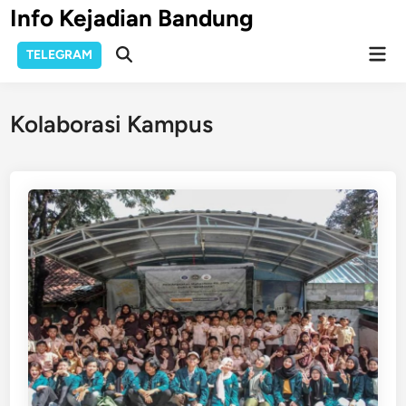
Skip
Info Kejadian Bandung
to
Mai
content
TELEGRAM
Open
Men
Search
Kolaborasi Kampus