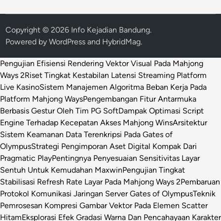
Copyright © 2026
Info Kejadian Bandung
.
Powered by
WordPress
and
HybridMag
.
Pengujian Efisiensi Rendering Vektor Visual Pada Mahjong
Ways 2
Riset Tingkat Kestabilan Latensi Streaming Platform
Live Kasino
Sistem Manajemen Algoritma Beban Kerja Pada
Platform Mahjong Ways
Pengembangan Fitur Antarmuka
Berbasis Gestur Oleh Tim PG Soft
Dampak Optimasi Script
Engine Terhadap Kecepatan Akses Mahjong Wins
Arsitektur
Sistem Keamanan Data Terenkripsi Pada Gates of
Olympus
Strategi Pengimporan Aset Digital Kompak Dari
Pragmatic Play
Pentingnya Penyesuaian Sensitivitas Layar
Sentuh Untuk Kemudahan Maxwin
Pengujian Tingkat
Stabilisasi Refresh Rate Layar Pada Mahjong Ways 2
Pembaruan
Protokol Komunikasi Jaringan Server Gates of Olympus
Teknik
Pemrosesan Kompresi Gambar Vektor Pada Elemen Scatter
Hitam
Eksplorasi Efek Gradasi Warna Dan Pencahayaan Karakter