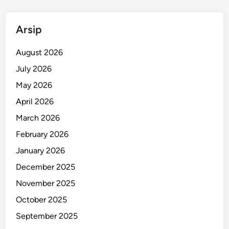
a
m
Arsip
p
a
August 2026
h
d
July 2026
i
May 2026
B
April 2026
a
n
March 2026
d
February 2026
u
January 2026
n
g
December 2025
November 2025
October 2025
September 2025