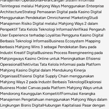
Manajemen Operasional
Perancangan Sistem Informasi
Terintegrasi melalui Mahjong Ways Menggunakan Enterprise
Architecture
Strategi Pemasaran Digital pada Kasino Digital
Menggunakan Pendekatan Omnichannel Marketing
Studi
Manajemen Risiko Digital melalui Mahjong Ways 2 dalam
Perspektif Tata Kelola Teknologi Informasi
Verifikasi Pengaruh
User Experience terhadap Loyalitas Pengguna Kasino Digital
Berbasis Teknologi Informasi
Business Ecosystem Mapping
berbasis Mahjong Wins 3 sebagai Pendekatan Baru pada
Industri Kreatif Digital
Business Process Reengineering pada
Mahjongways Kasino Online untuk Meningkatkan Efisiensi
Operasional
Efektivitas Tata Kelola Informasi pada Platform
Mahjong Kasino Digital dalam Mendukung Kinerja
Organisasi
Efisiensi Digital Supply Chain menggunakan
Mahjong Ways 2 pada Industri Berbasis Teknologi
Eksplorasi
Business Model Canvas pada Platform Mahjong Ways untuk
Mendorong Keunggulan Kompetitif
Formulasi Kerangka
Manajemen Pengetahuan menggunakan Mahjong Ways dalam
Lingkungan Bisnis Digital
Hubungan Kapitalisasi Pasar dengan