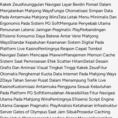
Kakek Zeus
Keunggulan Navigasi Layar Berdiri Ponsel Dalam
Menjalankan Mahjong Ways
Fungsi Otomatisasi Simpan Data
Pada Antarmuka Mahjong Wins
Tata Letak Menu Minimalis Dan
Ergonomis Pada Sistem PG Soft
Mengurai Penyebab Utama
Penurunan Latensi Jaringan Pragmatic Play
Perbandingan
Efisiensi Konsumsi Daya Baterai Antar Versi Mahjong
Ways
Standar Kepatuhan Keamanan Sistem Digital Pada
Platform Live Kasino
Pentingnya Respon Cepat Tombol
Navigasi Dalam Mencapai Maxwin
Manajemen Memori Cache
Sistem Saat Pemrosesan Efek Scatter Hitam
Detail Desain
Grafis Dan Animasi Visual Tingkat Tinggi Kakek Zeus
Fitur
Otomatis Penghemat Kuota Data Internet Pada Mahjong Ways
2
Daya Tahan Server Pusat Dalam Menampung Trafik Live
Kasino
Kustomisasi Antarmuka Pengguna Sesuai Kebutuhan
Pada Platform PG Soft
Kemudahan Aksesibilitas Fitur Navigasi
Utama Pada Mahjong Wins
Pentingnya Efisiensi Script Engine
Utama Garapan Pragmatic Play
Analisis Ketahanan Infrastruktur
Server Gates of Olympus Saat Jam Sibuk
Prosedur Caching