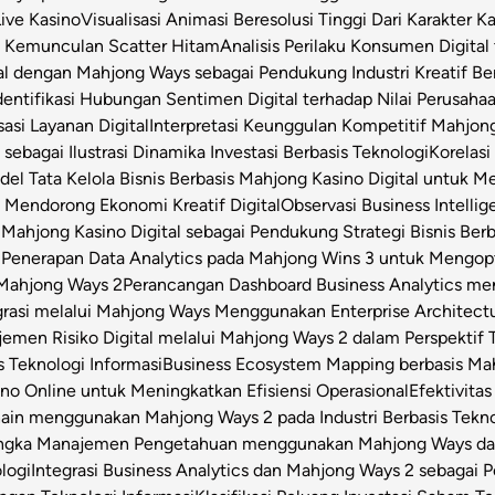
Live Kasino
Visualisasi Animasi Beresolusi Tinggi Dari Karakter 
t Kemunculan Scatter Hitam
Analisis Perilaku Konsumen Digita
ital dengan Mahjong Ways sebagai Pendukung Industri Kreatif Be
dentifikasi Hubungan Sentimen Digital terhadap Nilai Perusahaa
asi Layanan Digital
Interpretasi Keunggulan Kompetitif Mahjon
sebagai Ilustrasi Dinamika Investasi Berbasis Teknologi
Korelas
el Tata Kelola Bisnis Berbasis Mahjong Kasino Digital untuk Me
 Mendorong Ekonomi Kreatif Digital
Observasi Business Intell
Mahjong Kasino Digital sebagai Pendukung Strategi Bisnis Berb
l
Penerapan Data Analytics pada Mahjong Wins 3 untuk Mengop
 Mahjong Ways 2
Perancangan Dashboard Business Analytics m
grasi melalui Mahjong Ways Menggunakan Enterprise Architect
emen Risiko Digital melalui Mahjong Ways 2 dalam Perspektif T
s Teknologi Informasi
Business Ecosystem Mapping berbasis Mahj
o Online untuk Meningkatkan Efisiensi Operasional
Efektivita
Chain menggunakan Mahjong Ways 2 pada Industri Berbasis Tekn
angka Manajemen Pengetahuan menggunakan Mahjong Ways dala
logi
Integrasi Business Analytics dan Mahjong Ways 2 sebagai