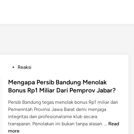
P
Reaksi
o
s
Mengapa Persib Bandung Menolak
t
Bonus Rp1 Miliar Dari Pemprov Jabar?
e
Persib Bandung tegas menolak bonus Rp1 miliar dari
d
Pemerintah Provinsi Jawa Barat demi menjaga
i
integritas dan profesionalisme klub secara
n
M
transparan. Penolakan ini bukan tanpa alasan. …
Read
e
more