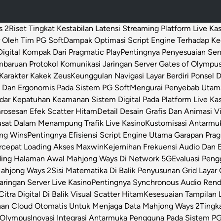
s 2
Riset Tingkat Kestabilan Latensi Streaming Platform Live Ka
 Oleh Tim PG Soft
Dampak Optimasi Script Engine Terhadap K
igital Kompak Dari Pragmatic Play
Pentingnya Penyesuaian Sen
baruan Protokol Komunikasi Jaringan Server Gates of Olympu
Karakter Kakek Zeus
Keunggulan Navigasi Layar Berdiri Ponsel
s Dan Ergonomis Pada Sistem PG Soft
Mengurai Penyebab Utama 
dar Kepatuhan Keamanan Sistem Digital Pada Platform Live Ka
osesan Efek Scatter Hitam
Detail Desain Grafis Dan Animasi V
usat Dalam Menampung Trafik Live Kasino
Kustomisasi Antarmu
ong Wins
Pentingnya Efisiensi Script Engine Utama Garapan Prag
rcepat Loading Akses Maxwin
Kejernihan Frekuensi Audio Dan 
ding Halaman Awal Mahjong Ways Di Network 5G
Evaluasi Pen
Mahjong Ways 2
Sisi Matematika Di Balik Penyusunan Grid Layar
ringan Server Live Kasino
Pentingnya Synchronous Audio Rende
itra Digital Di Balik Visual Scatter Hitam
Kesesuaian Tampilan L
an Cloud Otomatis Untuk Menjaga Data Mahjong Ways 2
Tingk
 Olympus
Inovasi Integrasi Antarmuka Pengguna Pada Sistem PG