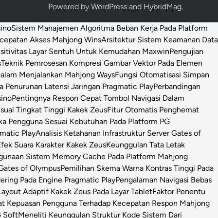
Powered by
WordPress
and
HybridMag
.
sino
Sistem Manajemen Algoritma Beban Kerja Pada Platform
ecepatan Akses Mahjong Wins
Arsitektur Sistem Keamanan Data
sitivitas Layar Sentuh Untuk Kemudahan Maxwin
Pengujian
s
Teknik Pemrosesan Kompresi Gambar Vektor Pada Elemen
 Dalam Menjalankan Mahjong Ways
Fungsi Otomatisasi Simpan
Penurunan Latensi Jaringan Pragmatic Play
Perbandingan
sino
Pentingnya Respon Cepat Tombol Navigasi Dalam
isual Tingkat Tinggi Kakek Zeus
Fitur Otomatis Penghemat
ka Pengguna Sesuai Kebutuhan Pada Platform PG
matic Play
Analisis Ketahanan Infrastruktur Server Gates of
Efek Suara Karakter Kakek Zeus
Keunggulan Tata Letak
ggunaan Sistem Memory Cache Pada Platform Mahjong
 Gates of Olympus
Pemilihan Skema Warna Kontras Tinggi Pada
ring Pada Engine Pragmatic Play
Pengalaman Navigasi Bebas
ayout Adaptif Kakek Zeus Pada Layar Tablet
Faktor Penentu
at Kepuasan Pengguna Terhadap Kecepatan Respon Mahjong
 Soft
Meneliti Keunggulan Struktur Kode Sistem Dari