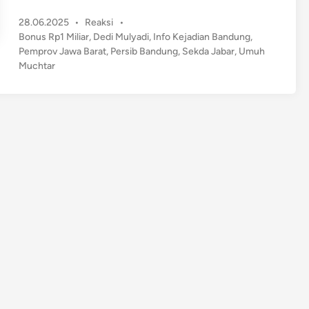
n
P
28.06.2025
•
Reaksi
•
g
o
Bonus Rp1 Miliar
,
Dedi Mulyadi
,
Info Kejadian Bandung
,
a
s
Pemprov Jawa Barat
,
Persib Bandung
,
Sekda Jabar
,
Umuh
p
t
Muchtar
a
e
P
d
e
i
n
r
s
i
b
B
a
n
d
u
n
g
M