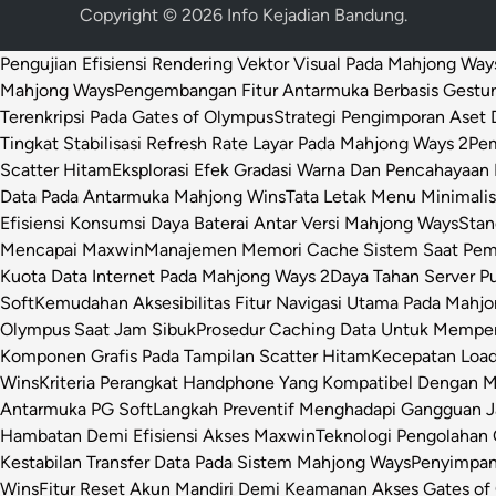
Copyright © 2026
Info Kejadian Bandung
.
Pengujian Efisiensi Rendering Vektor Visual Pada Mahjong Way
Mahjong Ways
Pengembangan Fitur Antarmuka Berbasis Gestur
Terenkripsi Pada Gates of Olympus
Strategi Pengimporan Aset D
Tingkat Stabilisasi Refresh Rate Layar Pada Mahjong Ways 2
Pem
Scatter Hitam
Eksplorasi Efek Gradasi Warna Dan Pencahayaan 
Data Pada Antarmuka Mahjong Wins
Tata Letak Menu Minimali
Efisiensi Konsumsi Daya Baterai Antar Versi Mahjong Ways
Stan
Mencapai Maxwin
Manajemen Memori Cache Sistem Saat Pemr
Kuota Data Internet Pada Mahjong Ways 2
Daya Tahan Server P
Soft
Kemudahan Aksesibilitas Fitur Navigasi Utama Pada Mahj
Olympus Saat Jam Sibuk
Prosedur Caching Data Untuk Mempe
Komponen Grafis Pada Tampilan Scatter Hitam
Kecepatan Loa
Wins
Kriteria Perangkat Handphone Yang Kompatibel Dengan 
Antarmuka PG Soft
Langkah Preventif Menghadapi Gangguan Ja
Hambatan Demi Efisiensi Akses Maxwin
Teknologi Pengolahan C
Kestabilan Transfer Data Pada Sistem Mahjong Ways
Penyimpan
Wins
Fitur Reset Akun Mandiri Demi Keamanan Akses Gates of