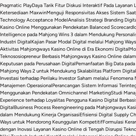
Pragmatic Play
Daya Tarik Fitur Diskusi Interaktif Pada Layanan 
Ketersediaan Maxwin
Menguji Responsivitas Akses Sistem Saa
Technology Acceptance Model
Analisis Strategi Branding Dig
Kasino Online Menggunakan Pendekatan Balanced Scorecard
I
Intelligence pada Mahjong Wins 3 dalam Mendukung Personalis
Industri Digital
Kajian Pasar Modal Digital melalui Mahjong Ways 
Aktivitas Mahjongways Kasino Online di Era Ekonomi Digital
Mod
Teknososiopreneur Berbasis Mahjongways Kasino Online dalam
Keputusan pada Perusahaan Digital
Pemanfaatan Big Data pada 
Mahjong Ways 2 untuk Mendukung Skalabilitas Platform Digita
Investasi terhadap Perilaku Investor Saham melalui Fenomena
Manajemen Operasional
Perancangan Sistem Informasi Terinte
Menggunakan Pendekatan Omnichannel Marketing
Studi Manaj
Experience terhadap Loyalitas Pengguna Kasino Digital Berbasi
Digital
Business Process Reengineering pada Mahjongways Kasin
dalam Mendukung Kinerja Organisasi
Efisiensi Digital Supply 
Ways untuk Mendorong Keunggulan Kompetitif
Formulasi Ker
dengan Inovasi Layanan Kasino Online di Tengah Disrupsi Tekno