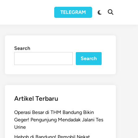
Switch
TELEGRAM
Open
to
Search
dark
mode
Search
Search
Artikel Terbaru
Operasi Besar di THM Bandung Bikin
Geger! Pengunjung Mendadak Jalani Tes
Urine
Heboh di Bandung! Pemobil Nekat