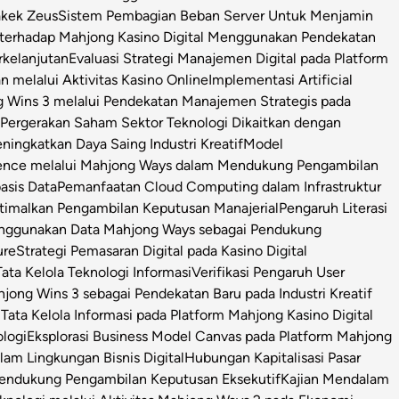
Kakek Zeus
Sistem Pembagian Beban Server Untuk Menjamin
l terhadap Mahjong Kasino Digital Menggunakan Pendekatan
rkelanjutan
Evaluasi Strategi Manajemen Digital pada Platform
n melalui Aktivitas Kasino Online
Implementasi Artificial
g Wins 3 melalui Pendekatan Manajemen Strategis pada
i Pergerakan Saham Sektor Teknologi Dikaitkan dengan
ningkatkan Daya Saing Industri Kreatif
Model
igence melalui Mahjong Ways dalam Mendukung Pengambilan
asis Data
Pemanfaatan Cloud Computing dalam Infrastruktur
timalkan Pengambilan Keputusan Manajerial
Pengaruh Literasi
enggunakan Data Mahjong Ways sebagai Pendukung
ure
Strategi Pemasaran Digital pada Kasino Digital
ata Kelola Teknologi Informasi
Verifikasi Pengaruh User
ong Wins 3 sebagai Pendekatan Baru pada Industri Kreatif
s Tata Kelola Informasi pada Platform Mahjong Kasino Digital
ologi
Eksplorasi Business Model Canvas pada Platform Mahjong
m Lingkungan Bisnis Digital
Hubungan Kapitalisasi Pasar
 Pendukung Pengambilan Keputusan Eksekutif
Kajian Mendalam