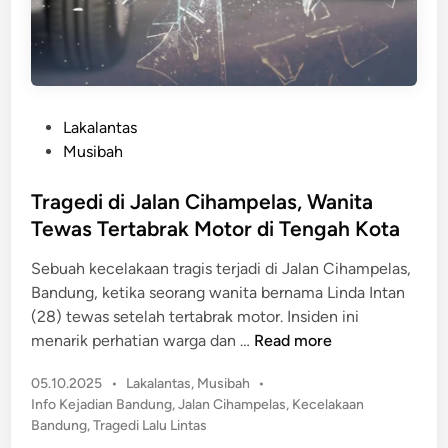
n
d
g
u
g
n
u
g
t
!
P
Lakalantas
N
P
o
Musibah
y
e
s
a
r
t
Tragedi di Jalan Cihampelas, Wanita
w
e
e
Tewas Tertabrak Motor di Tengah Kota
a
m
d
P
p
Sebuah kecelakaan tragis terjadi di Jalan Cihampelas,
i
e
u
Bandung, ketika seorang wanita bernama Linda Intan
n
m
a
(28) tewas setelah tertabrak motor. Insiden ini
o
n
T
menarik perhatian warga dan …
Read more
t
M
r
o
u
P
05.10.2025
•
Lakalantas
,
Musibah
•
a
r
o
d
Info Kejadian Bandung
,
Jalan Cihampelas
,
Kecelakaan
g
!
s
Bandung
,
Tragedi Lalu Lintas
a
e
t