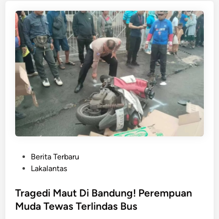
n
i
n
M
a
u
t
d
i
B
a
n
d
u
n
P
Berita Terbaru
g
o
Lakalantas
!
s
T
t
Tragedi Maut Di Bandung! Perempuan
r
e
Muda Tewas Terlindas Bus
a
d