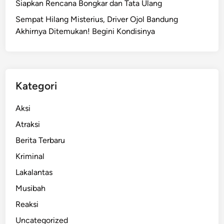
Siapkan Rencana Bongkar dan Tata Ulang
,
Sempat Hilang Misterius, Driver Ojol Bandung
W
Akhirnya Ditemukan! Begini Kondisinya
a
n
i
t
a
Kategori
T
e
Aksi
w
Atraksi
a
Berita Terbaru
s
T
Kriminal
e
Lakalantas
r
Musibah
t
a
Reaksi
b
Uncategorized