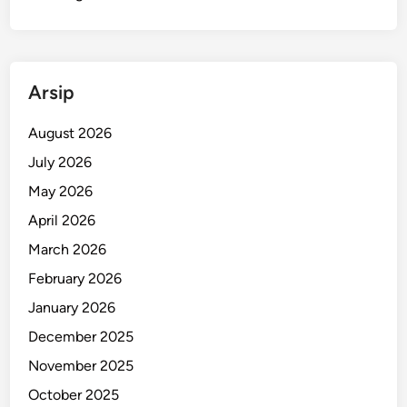
r
a
k
M
Arsip
o
t
August 2026
o
r
July 2026
d
May 2026
i
April 2026
T
e
March 2026
n
February 2026
g
January 2026
a
h
December 2025
K
November 2025
o
October 2025
t