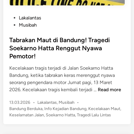
P
Lakalantas
o
Musibah
s
t
Tabrakan Maut di Bandung! Tragedi
e
Soekarno Hatta Renggut Nyawa
d
Pemotor!
i
n
Kecelakaan tragis terjadi di Jalan Soekarno Hatta
Bandung, ketika tabrakan keras merenggut nyawa
seorang pengendara motor Jumat pagi, 13 Maret
T
2026. Kecelakaan tragis kembali terjadi …
Read more
a
P
13.03.2026
•
Lakalantas
,
Musibah
•
b
o
Bandung Berduka
,
Info Kejadian Bandung
,
Kecelakaan Maut
,
r
s
Keselamatan Jalan
,
Soekarno Hatta
,
Tragedi Lalu Lintas
a
t
k
e
a
d