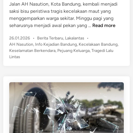
g
Jalan AH Nasution, Kota Bandung, kembali menjadi
i
e
saksi bisu peristiwa tragis kecelakaan maut yang
n
d
menggemparkan warga sekitar. Minggu pagi yang
i
T
seharusnya menjadi awal pekan yang …
Read more
S
r
o
P
26.01.2026
•
Berita Terbaru
,
Lakalantas
•
a
e
o
AH Nasution
,
Info Kejadian Bandung
,
Kecelakaan Bandung
,
g
s
k
Keselamatan Berkendara
,
Pejuang Keluarga
,
Tragedi Lalu
e
t
Lintas
a
d
e
r
i
d
n
M
i
o
n
a
H
u
a
t
t
D
t
i
a
B
R
a
e
n