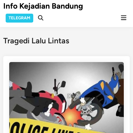
Skip
Info Kejadian Bandung
to
Mai
content
TELEGRAM
Open
Men
Search
Tragedi Lalu Lintas