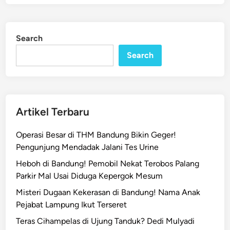
T
d
e
e
i
d
w
d
i
Search
a
n
i
s
Search
J
T
a
e
l
r
a
l
n
Artikel Terbaru
i
C
n
i
Operasi Besar di THM Bandung Bikin Geger!
d
h
Pengunjung Mendadak Jalani Tes Urine
a
a
s
Heboh di Bandung! Pemobil Nekat Terobos Palang
m
B
Parkir Mal Usai Diduga Kepergok Mesum
p
u
e
Misteri Dugaan Kekerasan di Bandung! Nama Anak
s
l
Pejabat Lampung Ikut Terseret
a
Teras Cihampelas di Ujung Tanduk? Dedi Mulyadi
s