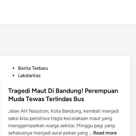
P
Berita Terbaru
o
Lakalantas
s
t
Tragedi Maut Di Bandung! Perempuan
e
Muda Tewas Terlindas Bus
d
Jalan AH Nasution, Kota Bandung, kembali menjadi
i
saksi bisu peristiwa tragis kecelakaan maut yang
n
menggemparkan warga sekitar. Minggu pagi yang
T
seharusnya menjadi awal pekan yang …
Read more