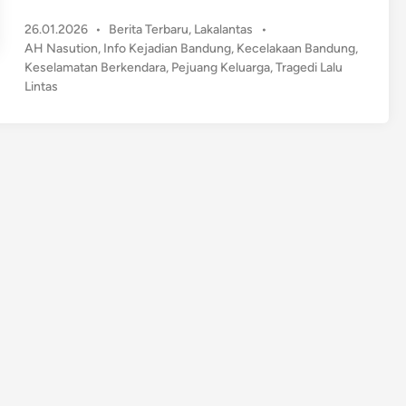
r
P
26.01.2026
•
Berita Terbaru
,
Lakalantas
•
a
o
AH Nasution
,
Info Kejadian Bandung
,
Kecelakaan Bandung
,
g
s
Keselamatan Berkendara
,
Pejuang Keluarga
,
Tragedi Lalu
e
t
Lintas
d
e
i
d
M
i
n
a
u
t
D
i
B
a
n
d
u
n
g