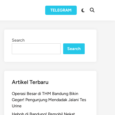
Switch
TELEGRAM
Open
to
Search
dark
mode
Search
Search
Artikel Terbaru
Operasi Besar di THM Bandung Bikin
Geger! Pengunjung Mendadak Jalani Tes
Urine
Heboh di Bandung! Pemobil Nekat