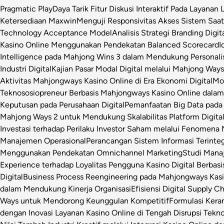
Pragmatic Play
Daya Tarik Fitur Diskusi Interaktif Pada Layanan 
Ketersediaan Maxwin
Menguji Responsivitas Akses Sistem Saa
Technology Acceptance Model
Analisis Strategi Branding Dig
Kasino Online Menggunakan Pendekatan Balanced Scorecard
I
Intelligence pada Mahjong Wins 3 dalam Mendukung Personalis
Industri Digital
Kajian Pasar Modal Digital melalui Mahjong Ways 
Aktivitas Mahjongways Kasino Online di Era Ekonomi Digital
Mod
Teknososiopreneur Berbasis Mahjongways Kasino Online dalam
Keputusan pada Perusahaan Digital
Pemanfaatan Big Data pada 
Mahjong Ways 2 untuk Mendukung Skalabilitas Platform Digita
Investasi terhadap Perilaku Investor Saham melalui Fenomena
Manajemen Operasional
Perancangan Sistem Informasi Terinte
Menggunakan Pendekatan Omnichannel Marketing
Studi Manaj
Experience terhadap Loyalitas Pengguna Kasino Digital Berbasi
Digital
Business Process Reengineering pada Mahjongways Kasin
dalam Mendukung Kinerja Organisasi
Efisiensi Digital Supply 
Ways untuk Mendorong Keunggulan Kompetitif
Formulasi Ker
dengan Inovasi Layanan Kasino Online di Tengah Disrupsi Tekno