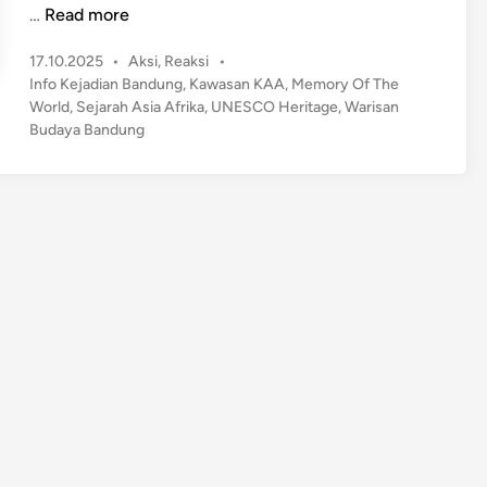
B
…
Read more
a
P
17.10.2025
•
Aksi
,
Reaksi
•
n
o
Info Kejadian Bandung
,
Kawasan KAA
,
Memory Of The
d
s
World
,
Sejarah Asia Afrika
,
UNESCO Heritage
,
Warisan
u
t
Budaya Bandung
n
e
g
d
D
i
n
o
r
o
n
g
K
a
w
a
s
a