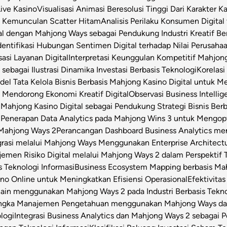
Live Kasino
Visualisasi Animasi Beresolusi Tinggi Dari Karakter 
t Kemunculan Scatter Hitam
Analisis Perilaku Konsumen Digita
ital dengan Mahjong Ways sebagai Pendukung Industri Kreatif Be
dentifikasi Hubungan Sentimen Digital terhadap Nilai Perusahaa
asi Layanan Digital
Interpretasi Keunggulan Kompetitif Mahjon
sebagai Ilustrasi Dinamika Investasi Berbasis Teknologi
Korelas
el Tata Kelola Bisnis Berbasis Mahjong Kasino Digital untuk Me
 Mendorong Ekonomi Kreatif Digital
Observasi Business Intell
Mahjong Kasino Digital sebagai Pendukung Strategi Bisnis Berb
l
Penerapan Data Analytics pada Mahjong Wins 3 untuk Mengop
 Mahjong Ways 2
Perancangan Dashboard Business Analytics m
grasi melalui Mahjong Ways Menggunakan Enterprise Architect
emen Risiko Digital melalui Mahjong Ways 2 dalam Perspektif T
s Teknologi Informasi
Business Ecosystem Mapping berbasis Mahj
o Online untuk Meningkatkan Efisiensi Operasional
Efektivita
Chain menggunakan Mahjong Ways 2 pada Industri Berbasis Tekn
angka Manajemen Pengetahuan menggunakan Mahjong Ways dala
logi
Integrasi Business Analytics dan Mahjong Ways 2 sebagai