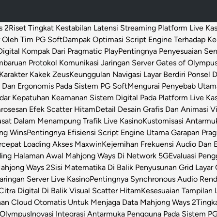
s 2
Riset Tingkat Kestabilan Latensi Streaming Platform Live Ka
 Oleh Tim PG Soft
Dampak Optimasi Script Engine Terhadap K
igital Kompak Dari Pragmatic Play
Pentingnya Penyesuaian Sen
baruan Protokol Komunikasi Jaringan Server Gates of Olympu
Karakter Kakek Zeus
Keunggulan Navigasi Layar Berdiri Ponsel
s Dan Ergonomis Pada Sistem PG Soft
Mengurai Penyebab Utama 
dar Kepatuhan Keamanan Sistem Digital Pada Platform Live Ka
osesan Efek Scatter Hitam
Detail Desain Grafis Dan Animasi V
usat Dalam Menampung Trafik Live Kasino
Kustomisasi Antarmu
ong Wins
Pentingnya Efisiensi Script Engine Utama Garapan Prag
rcepat Loading Akses Maxwin
Kejernihan Frekuensi Audio Dan 
ding Halaman Awal Mahjong Ways Di Network 5G
Evaluasi Pen
Mahjong Ways 2
Sisi Matematika Di Balik Penyusunan Grid Layar
ringan Server Live Kasino
Pentingnya Synchronous Audio Rende
itra Digital Di Balik Visual Scatter Hitam
Kesesuaian Tampilan L
an Cloud Otomatis Untuk Menjaga Data Mahjong Ways 2
Tingk
 Olympus
Inovasi Integrasi Antarmuka Pengguna Pada Sistem PG