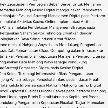
Kakek Zeus
Sistem Pembagian Beban Server Untuk Menjamin
l terhadap Mahjong Kasino Digital Menggunakan Pendekatan
rkelanjutan
Evaluasi Strategi Manajemen Digital pada Platform
n melalui Aktivitas Kasino Online
Implementasi Artificial
g Wins 3 melalui Pendekatan Manajemen Strategis pada
i Pergerakan Saham Sektor Teknologi Dikaitkan dengan
ningkatkan Daya Saing Industri Kreatif
Model
igence melalui Mahjong Ways dalam Mendukung Pengambilan
asis Data
Pemanfaatan Cloud Computing dalam Infrastruktur
timalkan Pengambilan Keputusan Manajerial
Pengaruh Literasi
enggunakan Data Mahjong Ways sebagai Pendukung
ure
Strategi Pemasaran Digital pada Kasino Digital
ata Kelola Teknologi Informasi
Verifikasi Pengaruh User
ong Wins 3 sebagai Pendekatan Baru pada Industri Kreatif
s Tata Kelola Informasi pada Platform Mahjong Kasino Digital
ologi
Eksplorasi Business Model Canvas pada Platform Mahjong
m Lingkungan Bisnis Digital
Hubungan Kapitalisasi Pasar
 Pendukung Pengambilan Keputusan Eksekutif
Kajian Mendalam