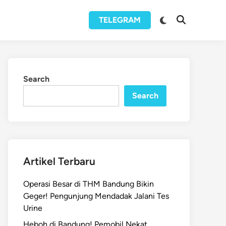
Switch
TELEGRAM
Open
to
Search
dark
mode
Search
Search
Artikel Terbaru
Operasi Besar di THM Bandung Bikin
Geger! Pengunjung Mendadak Jalani Tes
Urine
Heboh di Bandung! Pemobil Nekat