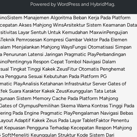
Powered by
WordPress
and
HybridMag
.
sino
Sistem Manajemen Algoritma Beban Kerja Pada Platform
ecepatan Akses Mahjong Wins
Arsitektur Sistem Keamanan Data
sitivitas Layar Sentuh Untuk Kemudahan Maxwin
Pengujian
s
Teknik Pemrosesan Kompresi Gambar Vektor Pada Elemen
 Dalam Menjalankan Mahjong Ways
Fungsi Otomatisasi Simpan
Penurunan Latensi Jaringan Pragmatic Play
Perbandingan
sino
Pentingnya Respon Cepat Tombol Navigasi Dalam
isual Tingkat Tinggi Kakek Zeus
Fitur Otomatis Penghemat
ka Pengguna Sesuai Kebutuhan Pada Platform PG
matic Play
Analisis Ketahanan Infrastruktur Server Gates of
Efek Suara Karakter Kakek Zeus
Keunggulan Tata Letak
ggunaan Sistem Memory Cache Pada Platform Mahjong
 Gates of Olympus
Pemilihan Skema Warna Kontras Tinggi Pada
ring Pada Engine Pragmatic Play
Pengalaman Navigasi Bebas
ayout Adaptif Kakek Zeus Pada Layar Tablet
Faktor Penentu
at Kepuasan Pengguna Terhadap Kecepatan Respon Mahjong
 Soft
Meneliti Keunggulan Struktur Kode Sistem Dari