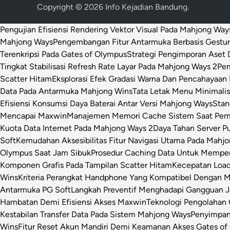
Copyright © 2026
Info Kejadian Bandung
.
Pengujian Efisiensi Rendering Vektor Visual Pada Mahjong Way
Mahjong Ways
Pengembangan Fitur Antarmuka Berbasis Gestur
Terenkripsi Pada Gates of Olympus
Strategi Pengimporan Aset D
Tingkat Stabilisasi Refresh Rate Layar Pada Mahjong Ways 2
Pem
Scatter Hitam
Eksplorasi Efek Gradasi Warna Dan Pencahayaan 
Data Pada Antarmuka Mahjong Wins
Tata Letak Menu Minimali
Efisiensi Konsumsi Daya Baterai Antar Versi Mahjong Ways
Stan
Mencapai Maxwin
Manajemen Memori Cache Sistem Saat Pemr
Kuota Data Internet Pada Mahjong Ways 2
Daya Tahan Server P
Soft
Kemudahan Aksesibilitas Fitur Navigasi Utama Pada Mahj
Olympus Saat Jam Sibuk
Prosedur Caching Data Untuk Mempe
Komponen Grafis Pada Tampilan Scatter Hitam
Kecepatan Loa
Wins
Kriteria Perangkat Handphone Yang Kompatibel Dengan 
Antarmuka PG Soft
Langkah Preventif Menghadapi Gangguan Ja
Hambatan Demi Efisiensi Akses Maxwin
Teknologi Pengolahan C
Kestabilan Transfer Data Pada Sistem Mahjong Ways
Penyimpan
Wins
Fitur Reset Akun Mandiri Demi Keamanan Akses Gates of