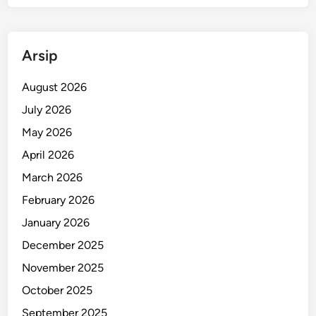
W
o
r
Arsip
l
d
August 2026
U
N
July 2026
E
May 2026
S
April 2026
C
O
March 2026
February 2026
January 2026
December 2025
November 2025
October 2025
September 2025