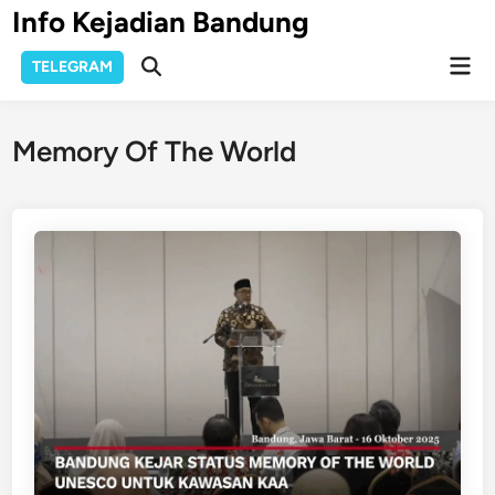
Skip
Info Kejadian Bandung
to
Mai
content
TELEGRAM
Open
Men
Search
Memory Of The World