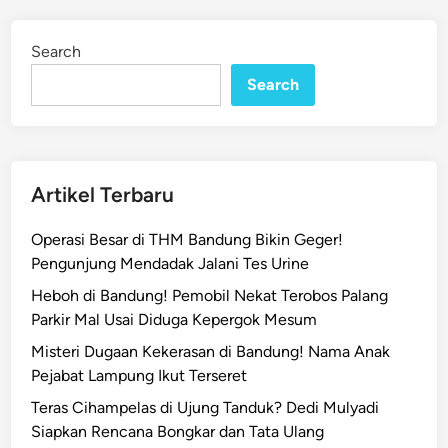
o
i
n
r
Search
o
Search
n
g
K
a
w
Artikel Terbaru
a
s
Operasi Besar di THM Bandung Bikin Geger!
a
Pengunjung Mendadak Jalani Tes Urine
n
Heboh di Bandung! Pemobil Nekat Terobos Palang
K
Parkir Mal Usai Diduga Kepergok Mesum
A
Misteri Dugaan Kekerasan di Bandung! Nama Anak
A
Pejabat Lampung Ikut Terseret
M
a
Teras Cihampelas di Ujung Tanduk? Dedi Mulyadi
s
Siapkan Rencana Bongkar dan Tata Ulang
u