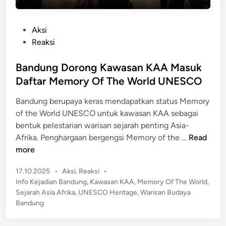
P
Aksi
o
Reaksi
s
t
Bandung Dorong Kawasan KAA Masuk
e
Daftar Memory Of The World UNESCO
d
Bandung berupaya keras mendapatkan status Memory
i
of the World UNESCO untuk kawasan KAA sebagai
n
bentuk pelestarian warisan sejarah penting Asia-
B
Afrika. Penghargaan bergengsi Memory of the …
Read
a
more
n
P
17.10.2025
•
Aksi
,
Reaksi
•
d
o
Info Kejadian Bandung
,
Kawasan KAA
,
Memory Of The World
,
u
s
Sejarah Asia Afrika
,
UNESCO Heritage
,
Warisan Budaya
n
t
Bandung
g
e
D
d