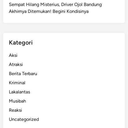
Sempat Hilang Misterius, Driver Ojol Bandung
k
Akhirnya Ditemukan! Begini Kondisinya
D
a
f
t
a
Kategori
r
M
Aksi
e
Atraksi
m
Berita Terbaru
o
r
Kriminal
y
Lakalantas
O
Musibah
f
T
Reaksi
h
Uncategorized
e