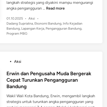
langkah strategis yang diyakini mampu mengurangi
u
D
angka pengangguran …
Read more
r
a
a
P
01.10.2025
•
Aksi
•
d
n
o
Dadang Supriatna
,
Ekonomi Bandung
,
Info Kejadian
a
s
,
Bandung
,
Lapangan Kerja
,
Pengangguran Bandung
,
n
t
Program MBG
P
g
e
e
S
d
m
u
i
k
n
p
a
r
P
Aksi
b
i
o
B
a
s
Erwin dan Pengusaha Muda Bergerak
a
t
t
Cepat Turunkan Pengangguran
n
n
e
Bandung
d
a
d
u
Y
i
Wakil Wali Kota Bandung, Erwin, mengambil langkah
n
a
n
strategis untuk turunkan angka pengangguran yang
g
k