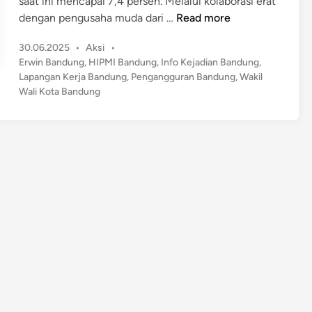
saat ini mencapai 7,4 persen. Melalui kolaborasi erat
O
i
E
dengan pengusaha muda dari …
Read more
p
n
r
t
P
P
30.06.2025
•
Aksi
•
w
i
o
r
Erwin Bandung
,
HIPMI Bandung
,
Info Kejadian Bandung
,
i
m
s
Lapangan Kerja Bandung
,
Pengangguran Bandung
,
Wakil
o
n
a
t
Wali Kota Bandung
g
d
l
e
r
a
d
k
a
n
i
a
m
n
P
n
M
e
B
B
n
u
G
g
r
J
u
s
a
s
a
d
a
K
i
h
e
K
a
r
u
M
j