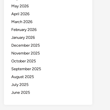
May 2026
April 2026
March 2026
February 2026
January 2026
December 2025
November 2025
October 2025
September 2025
August 2025
July 2025
June 2025