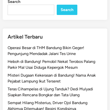
Search
n
u
Search
r
i
H
P
,
Artikel Terbaru
P
r
Operasi Besar di THM Bandung Bikin Geger!
i
Pengunjung Mendadak Jalani Tes Urine
a
Heboh di Bandung! Pemobil Nekat Terobos Palang
d
Parkir Mal Usai Diduga Kepergok Mesum
i
B
Misteri Dugaan Kekerasan di Bandung! Nama Anak
a
Pejabat Lampung Ikut Terseret
n
Teras Cihampelas di Ujung Tanduk? Dedi Mulyadi
d
Siapkan Rencana Bongkar dan Tata Ulang
u
Sempat Hilang Misterius, Driver Ojol Bandung
n
Akhirnya Ditemukan! Begini Kondisinya
g