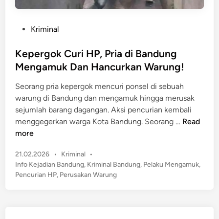
P
Kriminal
o
s
Kepergok Curi HP, Pria di Bandung
t
Mengamuk Dan Hancurkan Warung!
e
Seorang pria kepergok mencuri ponsel di sebuah
d
warung di Bandung dan mengamuk hingga merusak
i
sejumlah barang dagangan. Aksi pencurian kembali
n
K
menggegerkan warga Kota Bandung. Seorang …
Read
e
more
p
P
21.02.2026
•
Kriminal
•
e
o
Info Kejadian Bandung
,
Kriminal Bandung
,
Pelaku Mengamuk
,
r
s
Pencurian HP
,
Perusakan Warung
g
t
o
e
k
d
C
i