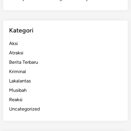
M
e
n
g
Kategori
a
m
Aksi
u
Atraksi
k
Berita Terbaru
D
a
Kriminal
n
Lakalantas
H
Musibah
a
n
Reaksi
c
Uncategorized
u
r
k