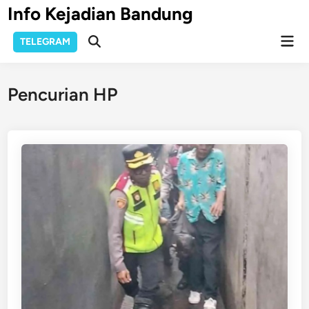
Skip
Info Kejadian Bandung
to
Mai
content
TELEGRAM
Open
Men
Search
Pencurian HP