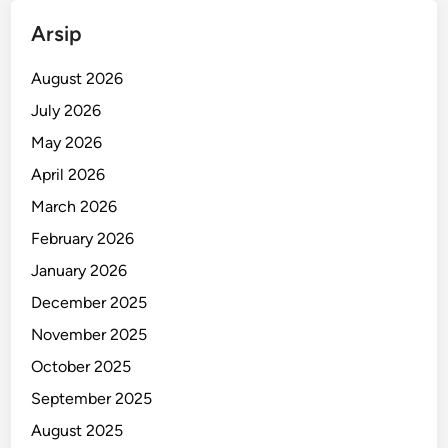
a
Arsip
n
W
August 2026
a
r
July 2026
u
May 2026
n
April 2026
g
!
March 2026
February 2026
January 2026
December 2025
November 2025
October 2025
September 2025
August 2025