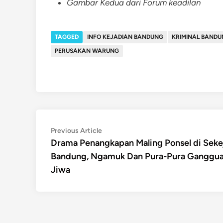
Gambar Kedua dari Forum keadilan
TAGGED
INFO KEJADIAN BANDUNG
KRIMINAL BAND
PERUSAKAN WARUNG
Post
Previous
Previous Article
article:
Drama Penangkapan Maling Ponsel di Seke
navigation
Bandung, Ngamuk Dan Pura-Pura Ganggu
Jiwa​