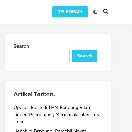
Switch
TELEGRAM
Open
to
Search
dark
mode
Search
Search
Artikel Terbaru
Operasi Besar di THM Bandung Bikin
Geger! Pengunjung Mendadak Jalani Tes
Urine
Heboh di Bandung! Pemobil Nekat