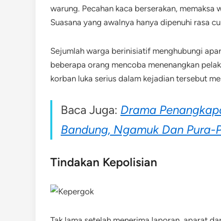
warung. Pecahan kaca berserakan, memaksa w
Suasana yang awalnya hanya dipenuhi rasa cu
Sejumlah warga berinisiatif menghubungi apa
beberapa orang mencoba menenangkan pelaku a
korban luka serius dalam kejadian tersebut mes
Baca Juga:
Drama Penangkapan
Bandung, Ngamuk Dan Pura-P
Tindakan Kepolisian
Tak lama setelah menerima laporan, aparat dari