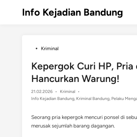
Skip
Info Kejadian Bandung
to
content
Posted
Kriminal
in
Kepergok Curi HP, Pri
Hancurkan Warung!
Posted
21.02.2026
•
Kriminal
•
in
Info Kejadian Bandung
,
Kriminal Bandung
,
Pelaku Meng
Seorang pria kepergok mencuri ponsel di se
merusak sejumlah barang dagangan.