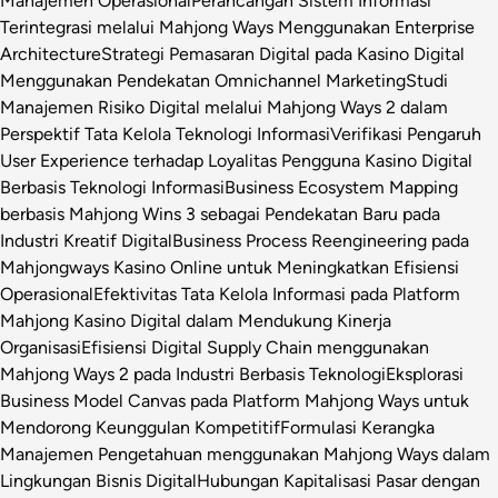
Manajemen Operasional
Perancangan Sistem Informasi
Terintegrasi melalui Mahjong Ways Menggunakan Enterprise
Architecture
Strategi Pemasaran Digital pada Kasino Digital
Menggunakan Pendekatan Omnichannel Marketing
Studi
Manajemen Risiko Digital melalui Mahjong Ways 2 dalam
Perspektif Tata Kelola Teknologi Informasi
Verifikasi Pengaruh
User Experience terhadap Loyalitas Pengguna Kasino Digital
Berbasis Teknologi Informasi
Business Ecosystem Mapping
berbasis Mahjong Wins 3 sebagai Pendekatan Baru pada
Industri Kreatif Digital
Business Process Reengineering pada
Mahjongways Kasino Online untuk Meningkatkan Efisiensi
Operasional
Efektivitas Tata Kelola Informasi pada Platform
Mahjong Kasino Digital dalam Mendukung Kinerja
Organisasi
Efisiensi Digital Supply Chain menggunakan
Mahjong Ways 2 pada Industri Berbasis Teknologi
Eksplorasi
Business Model Canvas pada Platform Mahjong Ways untuk
Mendorong Keunggulan Kompetitif
Formulasi Kerangka
Manajemen Pengetahuan menggunakan Mahjong Ways dalam
Lingkungan Bisnis Digital
Hubungan Kapitalisasi Pasar dengan