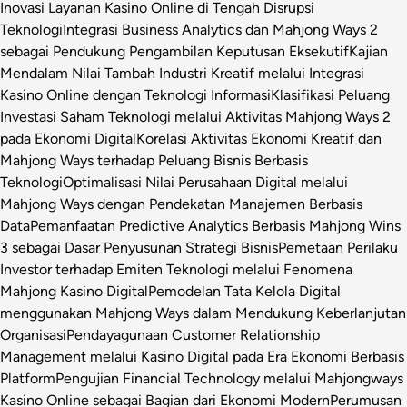
Inovasi Layanan Kasino Online di Tengah Disrupsi
Teknologi
Integrasi Business Analytics dan Mahjong Ways 2
sebagai Pendukung Pengambilan Keputusan Eksekutif
Kajian
Mendalam Nilai Tambah Industri Kreatif melalui Integrasi
Kasino Online dengan Teknologi Informasi
Klasifikasi Peluang
Investasi Saham Teknologi melalui Aktivitas Mahjong Ways 2
pada Ekonomi Digital
Korelasi Aktivitas Ekonomi Kreatif dan
Mahjong Ways terhadap Peluang Bisnis Berbasis
Teknologi
Optimalisasi Nilai Perusahaan Digital melalui
Mahjong Ways dengan Pendekatan Manajemen Berbasis
Data
Pemanfaatan Predictive Analytics Berbasis Mahjong Wins
3 sebagai Dasar Penyusunan Strategi Bisnis
Pemetaan Perilaku
Investor terhadap Emiten Teknologi melalui Fenomena
Mahjong Kasino Digital
Pemodelan Tata Kelola Digital
menggunakan Mahjong Ways dalam Mendukung Keberlanjutan
Organisasi
Pendayagunaan Customer Relationship
Management melalui Kasino Digital pada Era Ekonomi Berbasis
Platform
Pengujian Financial Technology melalui Mahjongways
Kasino Online sebagai Bagian dari Ekonomi Modern
Perumusan