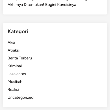
Akhirnya Ditemukan! Begini Kondisinya
B
a
n
d
u
Kategori
n
g
Aksi
B
Atraksi
a
Berita Terbaru
r
a
Kriminal
t
Lakalantas
S
Musibah
i
a
Reaksi
p
Uncategorized
D
i