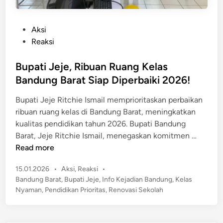
P
Aksi
o
Reaksi
s
t
Bupati Jeje, Ribuan Ruang Kelas
e
Bandung Barat Siap Diperbaiki 2026!
d
Bupati Jeje Ritchie Ismail memprioritaskan perbaikan
i
ribuan ruang kelas di Bandung Barat, meningkatkan
n
kualitas pendidikan tahun 2026. Bupati Bandung
B
Barat, Jeje Ritchie Ismail, menegaskan komitmen …
u
Read more
p
P
15.01.2026
•
Aksi
,
Reaksi
•
a
o
Bandung Barat
,
Bupati Jeje
,
Info Kejadian Bandung
,
Kelas
t
s
Nyaman
,
Pendidikan Prioritas
,
Renovasi Sekolah
i
t
J
e
e
d