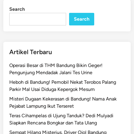
j
i
Search
n
e
Search
,
R
i
b
u
Artikel Terbaru
a
n
Operasi Besar di THM Bandung Bikin Geger!
R
Pengunjung Mendadak Jalani Tes Urine
u
Heboh di Bandung! Pemobil Nekat Terobos Palang
a
Parkir Mal Usai Diduga Kepergok Mesum
n
g
Misteri Dugaan Kekerasan di Bandung! Nama Anak
K
Pejabat Lampung Ikut Terseret
e
Teras Cihampelas di Ujung Tanduk? Dedi Mulyadi
l
Siapkan Rencana Bongkar dan Tata Ulang
a
Sempat Hilang Misterius, Driver Ojol Bandung
s