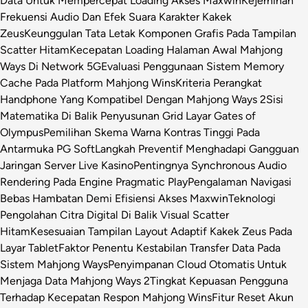
Data Untuk Mempercepat Loading Akses Maxwin
Kejernihan
Frekuensi Audio Dan Efek Suara Karakter Kakek
Zeus
Keunggulan Tata Letak Komponen Grafis Pada Tampilan
Scatter Hitam
Kecepatan Loading Halaman Awal Mahjong
Ways Di Network 5G
Evaluasi Penggunaan Sistem Memory
Cache Pada Platform Mahjong Wins
Kriteria Perangkat
Handphone Yang Kompatibel Dengan Mahjong Ways 2
Sisi
Matematika Di Balik Penyusunan Grid Layar Gates of
Olympus
Pemilihan Skema Warna Kontras Tinggi Pada
Antarmuka PG Soft
Langkah Preventif Menghadapi Gangguan
Jaringan Server Live Kasino
Pentingnya Synchronous Audio
Rendering Pada Engine Pragmatic Play
Pengalaman Navigasi
Bebas Hambatan Demi Efisiensi Akses Maxwin
Teknologi
Pengolahan Citra Digital Di Balik Visual Scatter
Hitam
Kesesuaian Tampilan Layout Adaptif Kakek Zeus Pada
Layar Tablet
Faktor Penentu Kestabilan Transfer Data Pada
Sistem Mahjong Ways
Penyimpanan Cloud Otomatis Untuk
Menjaga Data Mahjong Ways 2
Tingkat Kepuasan Pengguna
Terhadap Kecepatan Respon Mahjong Wins
Fitur Reset Akun