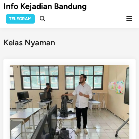
Skip
Info Kejadian Bandung
to
Mai
content
TELEGRAM
Open
Men
Search
Kelas Nyaman