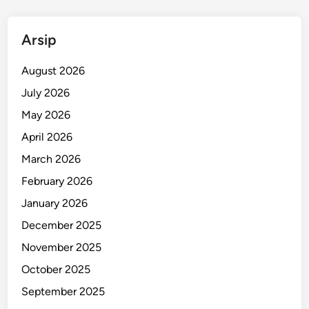
p
e
Arsip
r
b
August 2026
a
i
July 2026
k
May 2026
i
April 2026
2
0
March 2026
2
February 2026
6
January 2026
!
December 2025
November 2025
October 2025
September 2025