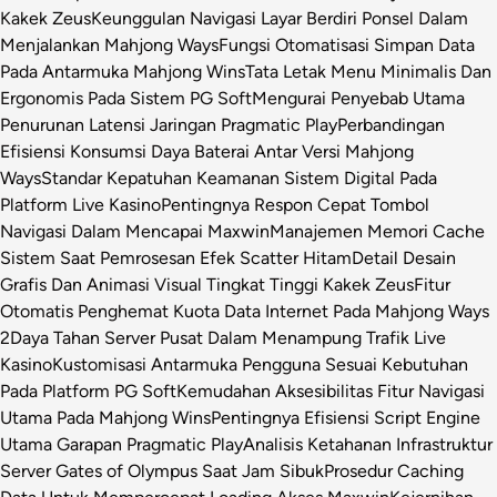
Kakek Zeus
Keunggulan Navigasi Layar Berdiri Ponsel Dalam
Menjalankan Mahjong Ways
Fungsi Otomatisasi Simpan Data
Pada Antarmuka Mahjong Wins
Tata Letak Menu Minimalis Dan
Ergonomis Pada Sistem PG Soft
Mengurai Penyebab Utama
Penurunan Latensi Jaringan Pragmatic Play
Perbandingan
Efisiensi Konsumsi Daya Baterai Antar Versi Mahjong
Ways
Standar Kepatuhan Keamanan Sistem Digital Pada
Platform Live Kasino
Pentingnya Respon Cepat Tombol
Navigasi Dalam Mencapai Maxwin
Manajemen Memori Cache
Sistem Saat Pemrosesan Efek Scatter Hitam
Detail Desain
Grafis Dan Animasi Visual Tingkat Tinggi Kakek Zeus
Fitur
Otomatis Penghemat Kuota Data Internet Pada Mahjong Ways
2
Daya Tahan Server Pusat Dalam Menampung Trafik Live
Kasino
Kustomisasi Antarmuka Pengguna Sesuai Kebutuhan
Pada Platform PG Soft
Kemudahan Aksesibilitas Fitur Navigasi
Utama Pada Mahjong Wins
Pentingnya Efisiensi Script Engine
Utama Garapan Pragmatic Play
Analisis Ketahanan Infrastruktur
Server Gates of Olympus Saat Jam Sibuk
Prosedur Caching