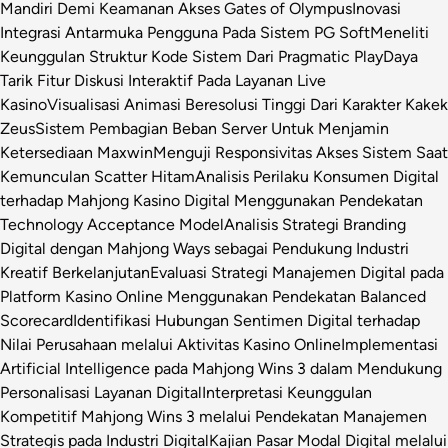
Mandiri Demi Keamanan Akses Gates of Olympus
Inovasi
Integrasi Antarmuka Pengguna Pada Sistem PG Soft
Meneliti
Keunggulan Struktur Kode Sistem Dari Pragmatic Play
Daya
Tarik Fitur Diskusi Interaktif Pada Layanan Live
Kasino
Visualisasi Animasi Beresolusi Tinggi Dari Karakter Kakek
Zeus
Sistem Pembagian Beban Server Untuk Menjamin
Ketersediaan Maxwin
Menguji Responsivitas Akses Sistem Saat
Kemunculan Scatter Hitam
Analisis Perilaku Konsumen Digital
terhadap Mahjong Kasino Digital Menggunakan Pendekatan
Technology Acceptance Model
Analisis Strategi Branding
Digital dengan Mahjong Ways sebagai Pendukung Industri
Kreatif Berkelanjutan
Evaluasi Strategi Manajemen Digital pada
Platform Kasino Online Menggunakan Pendekatan Balanced
Scorecard
Identifikasi Hubungan Sentimen Digital terhadap
Nilai Perusahaan melalui Aktivitas Kasino Online
Implementasi
Artificial Intelligence pada Mahjong Wins 3 dalam Mendukung
Personalisasi Layanan Digital
Interpretasi Keunggulan
Kompetitif Mahjong Wins 3 melalui Pendekatan Manajemen
Strategis pada Industri Digital
Kajian Pasar Modal Digital melalui