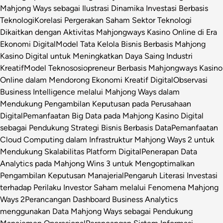
Mahjong Ways sebagai Ilustrasi Dinamika Investasi Berbasis
Teknologi
Korelasi Pergerakan Saham Sektor Teknologi
Dikaitkan dengan Aktivitas Mahjongways Kasino Online di Era
Ekonomi Digital
Model Tata Kelola Bisnis Berbasis Mahjong
Kasino Digital untuk Meningkatkan Daya Saing Industri
Kreatif
Model Teknososiopreneur Berbasis Mahjongways Kasino
Online dalam Mendorong Ekonomi Kreatif Digital
Observasi
Business Intelligence melalui Mahjong Ways dalam
Mendukung Pengambilan Keputusan pada Perusahaan
Digital
Pemanfaatan Big Data pada Mahjong Kasino Digital
sebagai Pendukung Strategi Bisnis Berbasis Data
Pemanfaatan
Cloud Computing dalam Infrastruktur Mahjong Ways 2 untuk
Mendukung Skalabilitas Platform Digital
Penerapan Data
Analytics pada Mahjong Wins 3 untuk Mengoptimalkan
Pengambilan Keputusan Manajerial
Pengaruh Literasi Investasi
terhadap Perilaku Investor Saham melalui Fenomena Mahjong
Ways 2
Perancangan Dashboard Business Analytics
menggunakan Data Mahjong Ways sebagai Pendukung