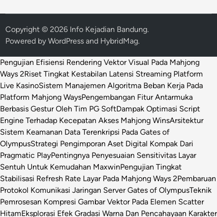
Copyright © 2026
Info Kejadian Bandung
.
Powered by
WordPress
and
HybridMag
.
Pengujian Efisiensi Rendering Vektor Visual Pada Mahjong
Ways 2
Riset Tingkat Kestabilan Latensi Streaming Platform
Live Kasino
Sistem Manajemen Algoritma Beban Kerja Pada
Platform Mahjong Ways
Pengembangan Fitur Antarmuka
Berbasis Gestur Oleh Tim PG Soft
Dampak Optimasi Script
Engine Terhadap Kecepatan Akses Mahjong Wins
Arsitektur
Sistem Keamanan Data Terenkripsi Pada Gates of
Olympus
Strategi Pengimporan Aset Digital Kompak Dari
Pragmatic Play
Pentingnya Penyesuaian Sensitivitas Layar
Sentuh Untuk Kemudahan Maxwin
Pengujian Tingkat
Stabilisasi Refresh Rate Layar Pada Mahjong Ways 2
Pembaruan
Protokol Komunikasi Jaringan Server Gates of Olympus
Teknik
Pemrosesan Kompresi Gambar Vektor Pada Elemen Scatter
Hitam
Eksplorasi Efek Gradasi Warna Dan Pencahayaan Karakter