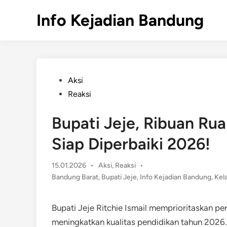
Skip
Info Kejadian Bandung
to
content
Posted
Aksi
in
Reaksi
Bupati Jeje, Ribuan Ru
Siap Diperbaiki 2026!
Posted
15.01.2026
•
Aksi
,
Reaksi
•
in
Bandung Barat
,
Bupati Jeje
,
Info Kejadian Bandung
,
Kel
Bupati Jeje Ritchie Ismail memprioritaskan pe
meningkatkan kualitas pendidikan tahun 2026.