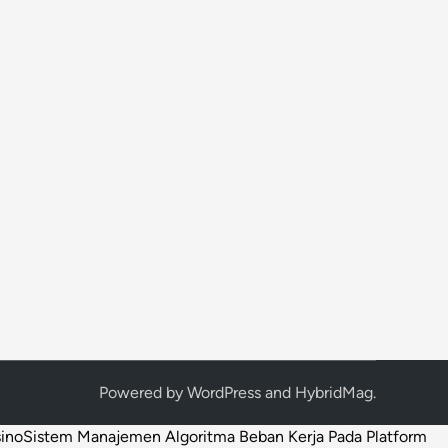
Powered by
WordPress
and
HybridMag
.
sino
Sistem Manajemen Algoritma Beban Kerja Pada Platform