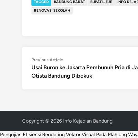
TAGGED
BANDUNG BARAT
BUPATI JEJE
INFO KEJA
RENOVASI SEKOLAH
Post
Previous
Previous Article
article:
Usai Buron ke Jakarta Pembunuh Pria di Ja
navigation
Otista Bandung Dibekuk
Copyright © 2026
Info Kejadian Bandung
.
Pengujian Efisiensi Rendering Vektor Visual Pada Mahjong Way