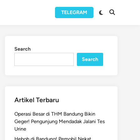
Switch
TELEGRAM
Open
to
Search
dark
mode
Search
Search
Artikel Terbaru
Operasi Besar di THM Bandung Bikin
Geger! Pengunjung Mendadak Jalani Tes
Urine
Heboh di Bandung! Pemobil Nekat