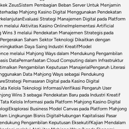
Kakek Zeus
Sistem Pembagian Beban Server Untuk Menjamin
l terhadap Mahjong Kasino Digital Menggunakan Pendekatan
rkelanjutan
Evaluasi Strategi Manajemen Digital pada Platform
n melalui Aktivitas Kasino Online
Implementasi Artificial
g Wins 3 melalui Pendekatan Manajemen Strategis pada
i Pergerakan Saham Sektor Teknologi Dikaitkan dengan
ningkatkan Daya Saing Industri Kreatif
Model
igence melalui Mahjong Ways dalam Mendukung Pengambilan
asis Data
Pemanfaatan Cloud Computing dalam Infrastruktur
timalkan Pengambilan Keputusan Manajerial
Pengaruh Literasi
enggunakan Data Mahjong Ways sebagai Pendukung
ure
Strategi Pemasaran Digital pada Kasino Digital
ata Kelola Teknologi Informasi
Verifikasi Pengaruh User
ong Wins 3 sebagai Pendekatan Baru pada Industri Kreatif
s Tata Kelola Informasi pada Platform Mahjong Kasino Digital
ologi
Eksplorasi Business Model Canvas pada Platform Mahjong
m Lingkungan Bisnis Digital
Hubungan Kapitalisasi Pasar
 Pendukung Pengambilan Keputusan Eksekutif
Kajian Mendalam