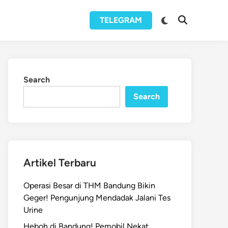
Switch
TELEGRAM
Open
to
Search
dark
mode
Search
Search
Artikel Terbaru
Operasi Besar di THM Bandung Bikin
Geger! Pengunjung Mendadak Jalani Tes
Urine
Heboh di Bandung! Pemobil Nekat