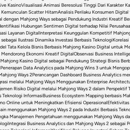
Live Kasino
Visualisasi Animasi Beresolusi Tinggi Dari Karakter 
t Kemunculan Scatter Hitam
Analisis Perilaku Konsumen Digita
ital dengan Mahjong Ways sebagai Pendukung Industri Kreatif Be
dentifikasi Hubungan Sentimen Digital terhadap Nilai Perusahaa
asi Layanan Digital
Interpretasi Keunggulan Kompetitif Mahjon
sebagai Ilustrasi Dinamika Investasi Berbasis Teknologi
Korelas
el Tata Kelola Bisnis Berbasis Mahjong Kasino Digital untuk Me
 Mendorong Ekonomi Kreatif Digital
Observasi Business Intell
Mahjong Kasino Digital sebagai Pendukung Strategi Bisnis Berb
l
Penerapan Data Analytics pada Mahjong Wins 3 untuk Mengop
 Mahjong Ways 2
Perancangan Dashboard Business Analytics m
grasi melalui Mahjong Ways Menggunakan Enterprise Architect
emen Risiko Digital melalui Mahjong Ways 2 dalam Perspektif T
s Teknologi Informasi
Business Ecosystem Mapping berbasis Mahj
o Online untuk Meningkatkan Efisiensi Operasional
Efektivita
Chain menggunakan Mahjong Ways 2 pada Industri Berbasis Tekn
angka Manajemen Pengetahuan menggunakan Mahjong Ways dala
logi
Integrasi Business Analytics dan Mahjong Ways 2 sebagai