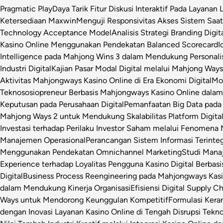
Pragmatic Play
Daya Tarik Fitur Diskusi Interaktif Pada Layanan 
Ketersediaan Maxwin
Menguji Responsivitas Akses Sistem Saa
Technology Acceptance Model
Analisis Strategi Branding Dig
Kasino Online Menggunakan Pendekatan Balanced Scorecard
I
Intelligence pada Mahjong Wins 3 dalam Mendukung Personalis
Industri Digital
Kajian Pasar Modal Digital melalui Mahjong Ways 
Aktivitas Mahjongways Kasino Online di Era Ekonomi Digital
Mod
Teknososiopreneur Berbasis Mahjongways Kasino Online dalam
Keputusan pada Perusahaan Digital
Pemanfaatan Big Data pada 
Mahjong Ways 2 untuk Mendukung Skalabilitas Platform Digita
Investasi terhadap Perilaku Investor Saham melalui Fenomena
Manajemen Operasional
Perancangan Sistem Informasi Terinte
Menggunakan Pendekatan Omnichannel Marketing
Studi Manaj
Experience terhadap Loyalitas Pengguna Kasino Digital Berbasi
Digital
Business Process Reengineering pada Mahjongways Kasin
dalam Mendukung Kinerja Organisasi
Efisiensi Digital Supply 
Ways untuk Mendorong Keunggulan Kompetitif
Formulasi Ker
dengan Inovasi Layanan Kasino Online di Tengah Disrupsi Tekno