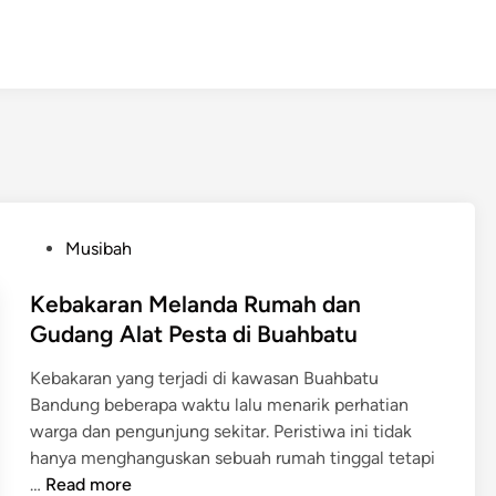
P
Musibah
o
s
Kebakaran Melanda Rumah dan
t
Gudang Alat Pesta di Buahbatu
e
Kebakaran yang terjadi di kawasan Buahbatu
d
Bandung beberapa waktu lalu menarik perhatian
i
warga dan pengunjung sekitar. Peristiwa ini tidak
n
hanya menghanguskan sebuah rumah tinggal tetapi
K
…
Read more