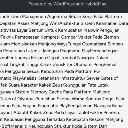
Powered by
WordPress
and
HybridMag
.
sino
Sistem Manajemen Algoritma Beban Kerja Pada Platform
ecepatan Akses Mahjong Wins
Arsitektur Sistem Keamanan Data
sitivitas Layar Sentuh Untuk Kemudahan Maxwin
Pengujian
s
Teknik Pemrosesan Kompresi Gambar Vektor Pada Elemen
 Dalam Menjalankan Mahjong Ways
Fungsi Otomatisasi Simpan
Penurunan Latensi Jaringan Pragmatic Play
Perbandingan
sino
Pentingnya Respon Cepat Tombol Navigasi Dalam
isual Tingkat Tinggi Kakek Zeus
Fitur Otomatis Penghemat
ka Pengguna Sesuai Kebutuhan Pada Platform PG
matic Play
Analisis Ketahanan Infrastruktur Server Gates of
Efek Suara Karakter Kakek Zeus
Keunggulan Tata Letak
ggunaan Sistem Memory Cache Pada Platform Mahjong
 Gates of Olympus
Pemilihan Skema Warna Kontras Tinggi Pada
ring Pada Engine Pragmatic Play
Pengalaman Navigasi Bebas
ayout Adaptif Kakek Zeus Pada Layar Tablet
Faktor Penentu
at Kepuasan Pengguna Terhadap Kecepatan Respon Mahjong
 Soft
Meneliti Keunggulan Struktur Kode Sistem Dari