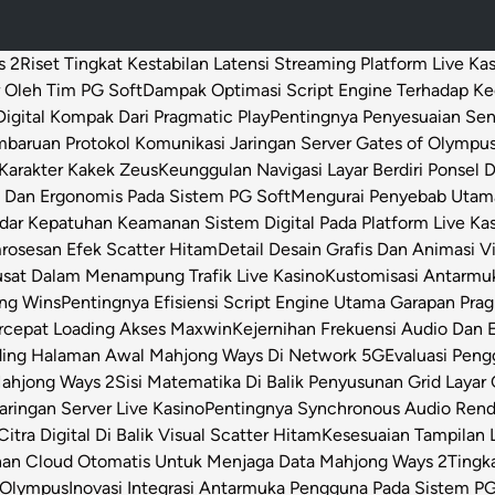
s 2
Riset Tingkat Kestabilan Latensi Streaming Platform Live Ka
 Oleh Tim PG Soft
Dampak Optimasi Script Engine Terhadap K
igital Kompak Dari Pragmatic Play
Pentingnya Penyesuaian Sen
baruan Protokol Komunikasi Jaringan Server Gates of Olympu
Karakter Kakek Zeus
Keunggulan Navigasi Layar Berdiri Ponsel
s Dan Ergonomis Pada Sistem PG Soft
Mengurai Penyebab Utama 
dar Kepatuhan Keamanan Sistem Digital Pada Platform Live Ka
osesan Efek Scatter Hitam
Detail Desain Grafis Dan Animasi V
usat Dalam Menampung Trafik Live Kasino
Kustomisasi Antarmu
ong Wins
Pentingnya Efisiensi Script Engine Utama Garapan Prag
rcepat Loading Akses Maxwin
Kejernihan Frekuensi Audio Dan 
ding Halaman Awal Mahjong Ways Di Network 5G
Evaluasi Pen
Mahjong Ways 2
Sisi Matematika Di Balik Penyusunan Grid Layar
ringan Server Live Kasino
Pentingnya Synchronous Audio Rende
itra Digital Di Balik Visual Scatter Hitam
Kesesuaian Tampilan L
an Cloud Otomatis Untuk Menjaga Data Mahjong Ways 2
Tingk
 Olympus
Inovasi Integrasi Antarmuka Pengguna Pada Sistem PG