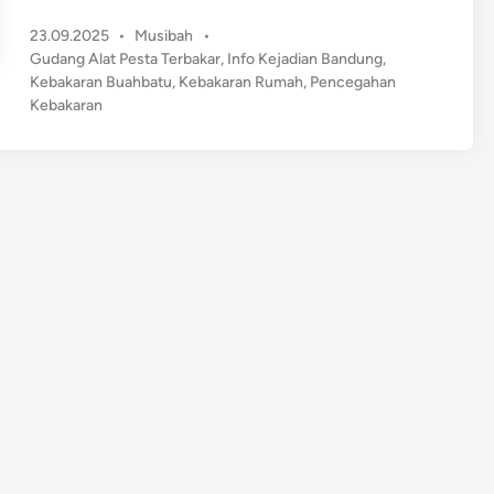
e
P
23.09.2025
•
Musibah
•
b
o
Gudang Alat Pesta Terbakar
,
Info Kejadian Bandung
,
a
s
Kebakaran Buahbatu
,
Kebakaran Rumah
,
Pencegahan
k
t
Kebakaran
a
e
r
d
a
i
n
n
M
e
l
a
n
d
a
R
u
m
a