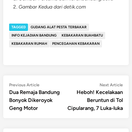
Gambar Kedua dari detik.com
TAGGED
GUDANG ALAT PESTA TERBAKAR
INFO KEJADIAN BANDUNG
KEBAKARAN BUAHBATU
KEBAKARAN RUMAH
PENCEGAHAN KEBAKARAN
Post
Previous
Nex
Previous Article
Next Article
article:
artic
Dua Remaja Bandung
Heboh! Kecelakaan
navigation
Bonyok Dikeroyok
Beruntun di Tol
Geng Motor
Cipularang, 7 Luka-luka