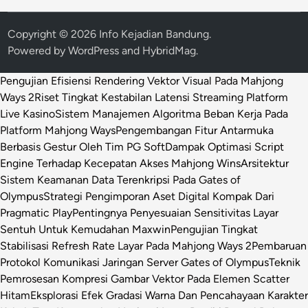
Copyright © 2026
Info Kejadian Bandung
.
Powered by
WordPress
and
HybridMag
.
Pengujian Efisiensi Rendering Vektor Visual Pada Mahjong
Ways 2
Riset Tingkat Kestabilan Latensi Streaming Platform
Live Kasino
Sistem Manajemen Algoritma Beban Kerja Pada
Platform Mahjong Ways
Pengembangan Fitur Antarmuka
Berbasis Gestur Oleh Tim PG Soft
Dampak Optimasi Script
Engine Terhadap Kecepatan Akses Mahjong Wins
Arsitektur
Sistem Keamanan Data Terenkripsi Pada Gates of
Olympus
Strategi Pengimporan Aset Digital Kompak Dari
Pragmatic Play
Pentingnya Penyesuaian Sensitivitas Layar
Sentuh Untuk Kemudahan Maxwin
Pengujian Tingkat
Stabilisasi Refresh Rate Layar Pada Mahjong Ways 2
Pembaruan
Protokol Komunikasi Jaringan Server Gates of Olympus
Teknik
Pemrosesan Kompresi Gambar Vektor Pada Elemen Scatter
Hitam
Eksplorasi Efek Gradasi Warna Dan Pencahayaan Karakter