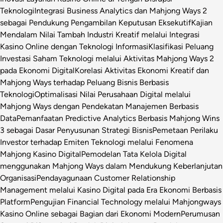
Teknologi
Integrasi Business Analytics dan Mahjong Ways 2
sebagai Pendukung Pengambilan Keputusan Eksekutif
Kajian
Mendalam Nilai Tambah Industri Kreatif melalui Integrasi
Kasino Online dengan Teknologi Informasi
Klasifikasi Peluang
Investasi Saham Teknologi melalui Aktivitas Mahjong Ways 2
pada Ekonomi Digital
Korelasi Aktivitas Ekonomi Kreatif dan
Mahjong Ways terhadap Peluang Bisnis Berbasis
Teknologi
Optimalisasi Nilai Perusahaan Digital melalui
Mahjong Ways dengan Pendekatan Manajemen Berbasis
Data
Pemanfaatan Predictive Analytics Berbasis Mahjong Wins
3 sebagai Dasar Penyusunan Strategi Bisnis
Pemetaan Perilaku
Investor terhadap Emiten Teknologi melalui Fenomena
Mahjong Kasino Digital
Pemodelan Tata Kelola Digital
menggunakan Mahjong Ways dalam Mendukung Keberlanjutan
Organisasi
Pendayagunaan Customer Relationship
Management melalui Kasino Digital pada Era Ekonomi Berbasis
Platform
Pengujian Financial Technology melalui Mahjongways
Kasino Online sebagai Bagian dari Ekonomi Modern
Perumusan