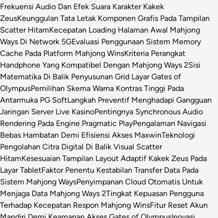
Frekuensi Audio Dan Efek Suara Karakter Kakek
Zeus
Keunggulan Tata Letak Komponen Grafis Pada Tampilan
Scatter Hitam
Kecepatan Loading Halaman Awal Mahjong
Ways Di Network 5G
Evaluasi Penggunaan Sistem Memory
Cache Pada Platform Mahjong Wins
Kriteria Perangkat
Handphone Yang Kompatibel Dengan Mahjong Ways 2
Sisi
Matematika Di Balik Penyusunan Grid Layar Gates of
Olympus
Pemilihan Skema Warna Kontras Tinggi Pada
Antarmuka PG Soft
Langkah Preventif Menghadapi Gangguan
Jaringan Server Live Kasino
Pentingnya Synchronous Audio
Rendering Pada Engine Pragmatic Play
Pengalaman Navigasi
Bebas Hambatan Demi Efisiensi Akses Maxwin
Teknologi
Pengolahan Citra Digital Di Balik Visual Scatter
Hitam
Kesesuaian Tampilan Layout Adaptif Kakek Zeus Pada
Layar Tablet
Faktor Penentu Kestabilan Transfer Data Pada
Sistem Mahjong Ways
Penyimpanan Cloud Otomatis Untuk
Menjaga Data Mahjong Ways 2
Tingkat Kepuasan Pengguna
Terhadap Kecepatan Respon Mahjong Wins
Fitur Reset Akun
Mandiri Demi Keamanan Akses Gates of Olympus
Inovasi