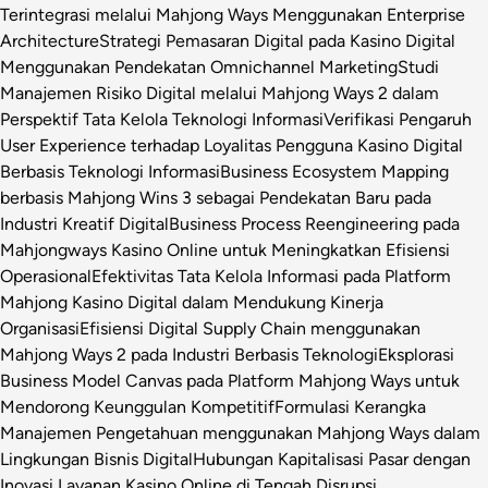
Terintegrasi melalui Mahjong Ways Menggunakan Enterprise
Architecture
Strategi Pemasaran Digital pada Kasino Digital
Menggunakan Pendekatan Omnichannel Marketing
Studi
Manajemen Risiko Digital melalui Mahjong Ways 2 dalam
Perspektif Tata Kelola Teknologi Informasi
Verifikasi Pengaruh
User Experience terhadap Loyalitas Pengguna Kasino Digital
Berbasis Teknologi Informasi
Business Ecosystem Mapping
berbasis Mahjong Wins 3 sebagai Pendekatan Baru pada
Industri Kreatif Digital
Business Process Reengineering pada
Mahjongways Kasino Online untuk Meningkatkan Efisiensi
Operasional
Efektivitas Tata Kelola Informasi pada Platform
Mahjong Kasino Digital dalam Mendukung Kinerja
Organisasi
Efisiensi Digital Supply Chain menggunakan
Mahjong Ways 2 pada Industri Berbasis Teknologi
Eksplorasi
Business Model Canvas pada Platform Mahjong Ways untuk
Mendorong Keunggulan Kompetitif
Formulasi Kerangka
Manajemen Pengetahuan menggunakan Mahjong Ways dalam
Lingkungan Bisnis Digital
Hubungan Kapitalisasi Pasar dengan
Inovasi Layanan Kasino Online di Tengah Disrupsi