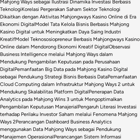
Mahjong Ways sebagai Ilustrasi Dinamika Investasi Berbasis
Teknologi
Korelasi Pergerakan Saham Sektor Teknologi
Dikaitkan dengan Aktivitas Mahjongways Kasino Online di Era
Ekonomi Digital
Model Tata Kelola Bisnis Berbasis Mahjong
Kasino Digital untuk Meningkatkan Daya Saing Industri
Kreatif
Model Teknososiopreneur Berbasis Mahjongways Kasino
Online dalam Mendorong Ekonomi Kreatif Digital
Observasi
Business Intelligence melalui Mahjong Ways dalam
Mendukung Pengambilan Keputusan pada Perusahaan
Digital
Pemanfaatan Big Data pada Mahjong Kasino Digital
sebagai Pendukung Strategi Bisnis Berbasis Data
Pemanfaatan
Cloud Computing dalam Infrastruktur Mahjong Ways 2 untuk
Mendukung Skalabilitas Platform Digital
Penerapan Data
Analytics pada Mahjong Wins 3 untuk Mengoptimalkan
Pengambilan Keputusan Manajerial
Pengaruh Literasi Investasi
terhadap Perilaku Investor Saham melalui Fenomena Mahjong
Ways 2
Perancangan Dashboard Business Analytics
menggunakan Data Mahjong Ways sebagai Pendukung
Manajemen Operasional
Perancangan Sistem Informasi