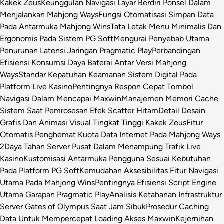
Kakek Zeus
Keunggulan Navigasi Layar Berdiri Ponsel Dalam
Menjalankan Mahjong Ways
Fungsi Otomatisasi Simpan Data
Pada Antarmuka Mahjong Wins
Tata Letak Menu Minimalis Dan
Ergonomis Pada Sistem PG Soft
Mengurai Penyebab Utama
Penurunan Latensi Jaringan Pragmatic Play
Perbandingan
Efisiensi Konsumsi Daya Baterai Antar Versi Mahjong
Ways
Standar Kepatuhan Keamanan Sistem Digital Pada
Platform Live Kasino
Pentingnya Respon Cepat Tombol
Navigasi Dalam Mencapai Maxwin
Manajemen Memori Cache
Sistem Saat Pemrosesan Efek Scatter Hitam
Detail Desain
Grafis Dan Animasi Visual Tingkat Tinggi Kakek Zeus
Fitur
Otomatis Penghemat Kuota Data Internet Pada Mahjong Ways
2
Daya Tahan Server Pusat Dalam Menampung Trafik Live
Kasino
Kustomisasi Antarmuka Pengguna Sesuai Kebutuhan
Pada Platform PG Soft
Kemudahan Aksesibilitas Fitur Navigasi
Utama Pada Mahjong Wins
Pentingnya Efisiensi Script Engine
Utama Garapan Pragmatic Play
Analisis Ketahanan Infrastruktur
Server Gates of Olympus Saat Jam Sibuk
Prosedur Caching
Data Untuk Mempercepat Loading Akses Maxwin
Kejernihan