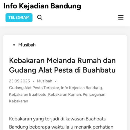
Skip
Info Kejadian Bandung
to
Mai
content
TELEGRAM
Open
Men
Search
Posted
Musibah
in
Kebakaran Melanda Rumah dan
Gudang Alat Pesta di Buahbatu
Posted
23.09.2025
•
Musibah
•
in
Gudang Alat Pesta Terbakar
,
Info Kejadian Bandung
,
Kebakaran Buahbatu
,
Kebakaran Rumah
,
Pencegahan
Kebakaran
Kebakaran yang terjadi di kawasan Buahbatu
Bandung beberapa waktu lalu menarik perhatian