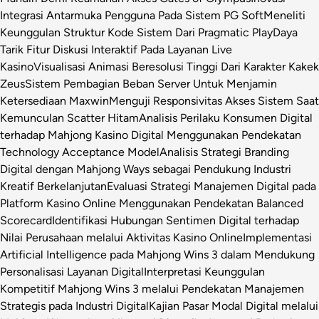
Integrasi Antarmuka Pengguna Pada Sistem PG Soft
Meneliti
Keunggulan Struktur Kode Sistem Dari Pragmatic Play
Daya
Tarik Fitur Diskusi Interaktif Pada Layanan Live
Kasino
Visualisasi Animasi Beresolusi Tinggi Dari Karakter Kakek
Zeus
Sistem Pembagian Beban Server Untuk Menjamin
Ketersediaan Maxwin
Menguji Responsivitas Akses Sistem Saat
Kemunculan Scatter Hitam
Analisis Perilaku Konsumen Digital
terhadap Mahjong Kasino Digital Menggunakan Pendekatan
Technology Acceptance Model
Analisis Strategi Branding
Digital dengan Mahjong Ways sebagai Pendukung Industri
Kreatif Berkelanjutan
Evaluasi Strategi Manajemen Digital pada
Platform Kasino Online Menggunakan Pendekatan Balanced
Scorecard
Identifikasi Hubungan Sentimen Digital terhadap
Nilai Perusahaan melalui Aktivitas Kasino Online
Implementasi
Artificial Intelligence pada Mahjong Wins 3 dalam Mendukung
Personalisasi Layanan Digital
Interpretasi Keunggulan
Kompetitif Mahjong Wins 3 melalui Pendekatan Manajemen
Strategis pada Industri Digital
Kajian Pasar Modal Digital melalui