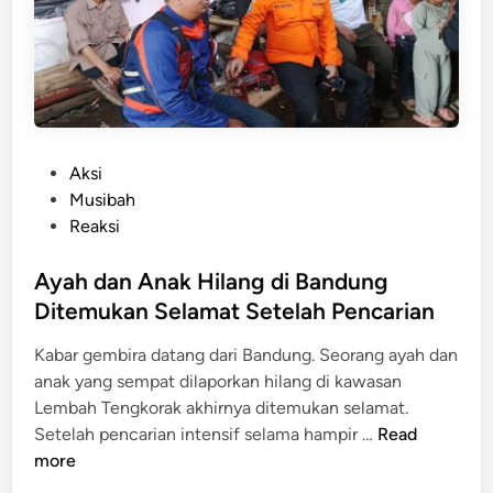
a
d
n
i
T
C
u
i
t
w
u
i
l
P
Aksi
d
T
o
Musibah
e
e
s
Reaksi
y
r
t
,
j
e
Ayah dan Anak Hilang di Bandung
P
a
d
Ditemukan Selamat Setelah Pencarian
e
n
i
n
Kabar gembira datang dari Bandung. Seorang ayah dan
g
n
u
anak yang sempat dilaporkan hilang di kawasan
W
m
Lembah Tengkorak akhirnya ditemukan selamat.
a
p
A
Setelah pencarian intensif selama hampir …
Read
r
a
y
more
g
n
a
a