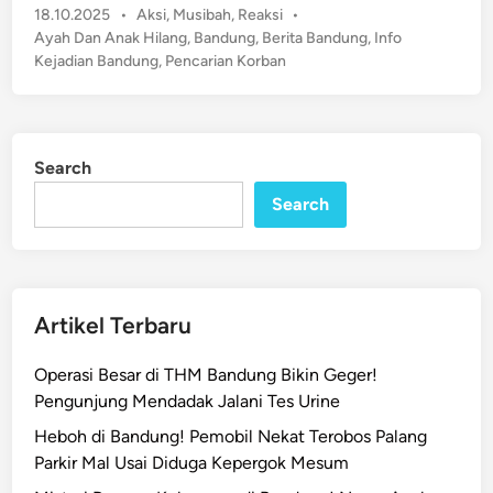
g
P
18.10.2025
•
Aksi
,
Musibah
,
Reaksi
•
h
!
B
o
Ayah Dan Anak Hilang
,
Bandung
,
Berita Bandung
,
Info
d
s
e
Kejadian Bandung
,
Pencarian Korban
a
t
r
n
e
h
A
d
a
n
i
m
Search
n
a
b
Search
k
u
H
r
i
a
l
n
a
Artikel Terbaru
S
n
e
g
Operasi Besar di THM Bandung Bikin Geger!
l
d
Pengunjung Mendadak Jalani Tes Urine
a
i
m
Heboh di Bandung! Pemobil Nekat Terobos Palang
B
a
Parkir Mal Usai Diduga Kepergok Mesum
a
t