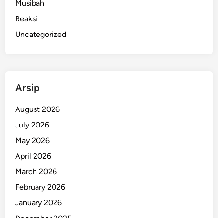
Musibah
a
t
Reaksi
S
Uncategorized
e
t
e
l
Arsip
a
h
August 2026
P
e
July 2026
n
May 2026
c
April 2026
a
r
March 2026
i
February 2026
a
January 2026
n