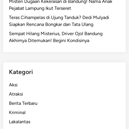
n
Misteri Dugaan Kekerasan di Bandung! Nama Anak
k
d
Pejabat Lampung Ikut Terseret
a
u
Teras Cihampelas di Ujung Tanduk? Dedi Mulyadi
n
n
Siapkan Rencana Bongkar dan Tata Ulang
D
g
i
Sempat Hilang Misterius, Driver Ojol Bandung
D
r
Akhirnya Ditemukan! Begini Kondisinya
i
i
t
e
m
u
Kategori
k
a
Aksi
n
Atraksi
S
Berita Terbaru
e
l
Kriminal
a
Lakalantas
m