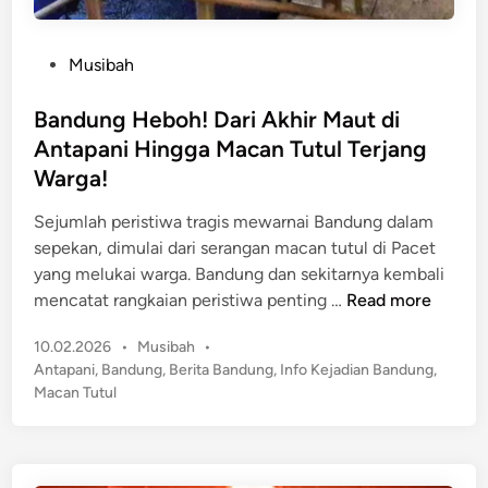
P
Musibah
o
s
Bandung Heboh! Dari Akhir Maut di
t
Antapani Hingga Macan Tutul Terjang
e
Warga!
d
i
Sejumlah peristiwa tragis mewarnai Bandung dalam
n
sepekan, dimulai dari serangan macan tutul di Pacet
yang melukai warga. Bandung dan sekitarnya kembali
B
mencatat rangkaian peristiwa penting …
Read more
a
P
10.02.2026
•
Musibah
•
n
o
Antapani
,
Bandung
,
Berita Bandung
,
Info Kejadian Bandung
,
d
s
Macan Tutul
u
t
n
e
g
d
H
i