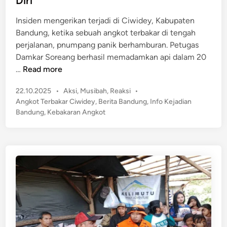
Diri
d
n
i
Insiden mengerikan terjadi di Ciwidey, Kabupaten
A
Bandung, ketika sebuah angkot terbakar di tengah
n
perjalanan, pnumpang panik berhamburan. Petugas
t
Damkar Soreang berhasil memadamkan api dalam 20
a
A
…
Read more
p
n
a
P
22.10.2025
•
Aksi
,
Musibah
,
Reaksi
•
g
n
o
Angkot Terbakar Ciwidey
,
Berita Bandung
,
Info Kejadian
k
i
s
Bandung
,
Kebakaran Angkot
o
t
H
t
e
i
T
d
n
e
i
g
n
r
g
b
a
a
M
k
a
a
c
r