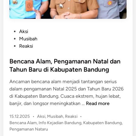
r
a
b
n
a
2
n
3
P
Aksi
J
M
o
Musibah
i
a
s
Reaksi
w
r
t
a
i
e
Bencana Alam, Pengamanan Natal dan
n
d
Tahun Baru di Kabupaten Bandung
i
i
r
Ancaman bencana alam menjadi tantangan serius
n
,
dalam pengamanan Natal 2025 dan Tahun Baru 2026
K
di Kabupaten Bandung. Cuaca ekstrem, hujan lebat,
S
B
banjir, dan longsor meningkatkan …
Read more
A
e
L
P
15.12.2025
•
Aksi
,
Musibah
,
Reaksi
•
n
U
o
Bencana Alam
,
Info Kejadian Bandung
,
Kabupaten Bandung
,
c
s
n
Pengamanan Nataru
a
t