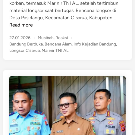
korban, termasuk Marinir TNI AL, setelah tertimbun
n
t
material longsor saat bertugas. Bencana longsor di
H
L
Desa Pasirlangu, Kecamatan Cisarua, Kabupaten …
u
o
Read more
j
n
a
P
27.01.2026
•
Musibah
,
Reaksi
•
g
n
o
Bandung Berduka
,
Bencana Alam
,
Info Kejadian Bandung
,
s
s
A
Longsor Cisarua
,
Marinir TNI AL
o
t
n
r
e
g
C
d
i
i
i
n
n
s
,
a
S
r
a
u
t
a
u
T
K
e
o
l