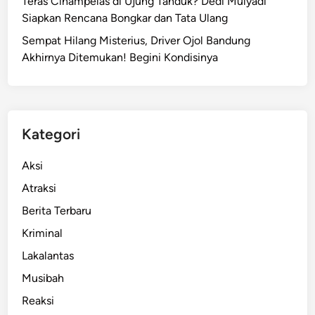
Teras Cihampelas di Ujung Tanduk? Dedi Mulyadi
n
g
Siapkan Rencana Bongkar dan Tata Ulang
g
L
Sempat Hilang Misterius, Driver Ojol Bandung
a
Akhirnya Ditemukan! Begini Kondisinya
n
d
a
S
o
Kategori
r
e
Aksi
a
Atraksi
n
Berita Terbaru
g
B
Kriminal
a
Lakalantas
n
Musibah
d
u
Reaksi
n