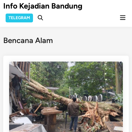
Skip
Info Kejadian Bandung
to
Mai
content
TELEGRAM
Open
Men
Search
Bencana Alam