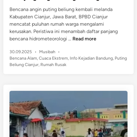
e
g
t
Bencana angin puting beliung kembali melanda
d
e
a
Kabupaten Cianjur, Jawa Barat, BPBD Cianjur
i
d
l
mencatat puluhan rumah warga mengalami
n
i
d
kerusakan. Peristiwa ini menambah daftar panjang
a
P
bencana hidrometeorologi …
Read more
n
u
T
P
30.09.2025
•
Musibah
•
l
a
o
Bencana Alam
,
Cuaca Ekstrem
,
Info Kejadian Bandung
,
Puting
u
s
h
Beliung Cianjur
,
Rumah Rusak
h
t
u
a
e
n
n
d
B
R
i
a
n
u
r
m
u
a
d
h
i
d
K
i