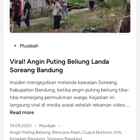
a
C
b
i
u
a
p
n
a
j
t
u
P
Musibah
e
r
o
n
R
s
Viral! Angin Puting Beliung Landa
B
u
t
a
Soreang Bandung
s
e
n
a
Insiden mengejutkan melanda kawasan Soreang,
d
d
k
Kabupaten Bandung, ketika angin puting beliung tiba-
i
u
D
tiba menerjang permukiman warga. Kejadian ini
n
n
i
langsung viral di media sosial setelah rekaman video …
g
t
V
Read more
e
i
r
P
19.09.2025
•
Musibah
•
r
j
o
Angin Puting Beliung
,
Bencana Alam
,
Cuaca Ekstrem
,
Info
a
s
a
Kejadian Bandung
,
Soreang Bandung