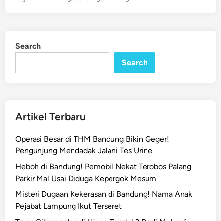
l
t
n
!
e
g
A
d
A
n
i
n
Search
n
g
g
i
Search
i
n
n
P
P
u
u
t
Artikel Terbaru
t
i
i
n
Operasi Besar di THM Bandung Bikin Geger!
n
g
Pengunjung Mendadak Jalani Tes Urine
g
B
B
Heboh di Bandung! Pemobil Nekat Terobos Palang
e
e
Parkir Mal Usai Diduga Kepergok Mesum
l
l
i
Misteri Dugaan Kekerasan di Bandung! Nama Anak
i
u
Pejabat Lampung Ikut Terseret
u
n