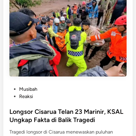
n
g
e
r
:
P
o
h
o
n
T
u
m
P
Musibah
b
o
Reaksi
a
s
n
t
Longsor Cisarua Telan 23 Marinir, KSAL
g
e
Ungkap Fakta di Balik Tragedi
S
d
a
Tragedi longsor di Cisarua menewaskan puluhan
i
a