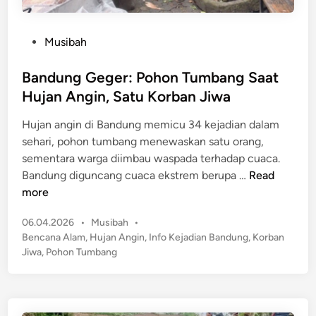
P
Musibah
o
s
Bandung Geger: Pohon Tumbang Saat
t
Hujan Angin, Satu Korban Jiwa
e
Hujan angin di Bandung memicu 34 kejadian dalam
d
sehari, pohon tumbang menewaskan satu orang,
i
sementara warga diimbau waspada terhadap cuaca.
n
B
Bandung diguncang cuaca ekstrem berupa …
Read
a
more
n
P
06.04.2026
•
Musibah
•
d
o
Bencana Alam
,
Hujan Angin
,
Info Kejadian Bandung
,
Korban
u
s
Jiwa
,
Pohon Tumbang
n
t
g
e
G
d
e
i