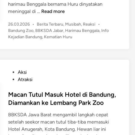
harimau Benggala bernama Huru dinyatakan
K
meninggal di …
Read more
r
P
26.03.2026
•
Berita Terbaru
,
Musibah
,
Reaksi
•
o
o
Bandung Zoo
,
BBKSDA Jabar
,
Harimau Benggala
,
Info
n
s
Kejadian Bandung
,
Kematian Huru
o
t
l
e
o
d
g
i
n
i
P
Aksi
P
o
Atraksi
i
s
l
t
Macan Tutul Masuk Hotel di Bandung,
u
e
Diamankan ke Lembang Park Zoo
!
d
K
BBKSDA Jawa Barat mengambil langkah cepat
i
e
setelah seekor macan tutul tiba-tiba memasuki
n
m
Hotel Anugerah, Kota Bandung. Hewan liar ini
a