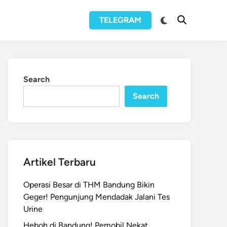
Switch
TELEGRAM
Open
to
Search
dark
mode
Search
Search
Artikel Terbaru
Operasi Besar di THM Bandung Bikin
Geger! Pengunjung Mendadak Jalani Tes
Urine
Heboh di Bandung! Pemobil Nekat