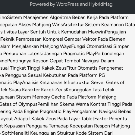
Powered by
WordPress
and
HybridMag
.
sino
Sistem Manajemen Algoritma Beban Kerja Pada Platform
ecepatan Akses Mahjong Wins
Arsitektur Sistem Keamanan Data
sitivitas Layar Sentuh Untuk Kemudahan Maxwin
Pengujian
s
Teknik Pemrosesan Kompresi Gambar Vektor Pada Elemen
 Dalam Menjalankan Mahjong Ways
Fungsi Otomatisasi Simpan
Penurunan Latensi Jaringan Pragmatic Play
Perbandingan
sino
Pentingnya Respon Cepat Tombol Navigasi Dalam
isual Tingkat Tinggi Kakek Zeus
Fitur Otomatis Penghemat
ka Pengguna Sesuai Kebutuhan Pada Platform PG
matic Play
Analisis Ketahanan Infrastruktur Server Gates of
Efek Suara Karakter Kakek Zeus
Keunggulan Tata Letak
ggunaan Sistem Memory Cache Pada Platform Mahjong
 Gates of Olympus
Pemilihan Skema Warna Kontras Tinggi Pada
ring Pada Engine Pragmatic Play
Pengalaman Navigasi Bebas
ayout Adaptif Kakek Zeus Pada Layar Tablet
Faktor Penentu
at Kepuasan Pengguna Terhadap Kecepatan Respon Mahjong
 Soft
Meneliti Keunggulan Struktur Kode Sistem Dari