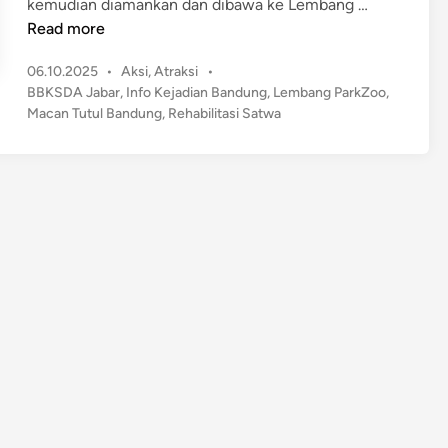
M
kemudian diamankan dan dibawa ke Lembang …
t
a
Read more
i
c
a
P
06.10.2025
•
Aksi
,
Atraksi
•
a
o
n
BBKSDA Jabar
,
Info Kejadian Bandung
,
Lembang ParkZoo
,
n
s
Macan Tutul Bandung
,
Rehabilitasi Satwa
H
T
t
u
u
e
r
t
d
u
u
i
,
n
l
B
M
a
a
y
s
i
u
H
k
a
H
r
o
i
t
m
e