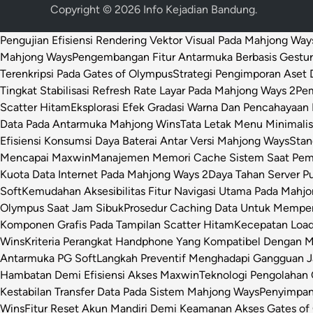
Copyright © 2026
Info Kejadian Bandung
.
Pengujian Efisiensi Rendering Vektor Visual Pada Mahjong Way
Mahjong Ways
Pengembangan Fitur Antarmuka Berbasis Gestur
Terenkripsi Pada Gates of Olympus
Strategi Pengimporan Aset D
Tingkat Stabilisasi Refresh Rate Layar Pada Mahjong Ways 2
Pem
Scatter Hitam
Eksplorasi Efek Gradasi Warna Dan Pencahayaan 
Data Pada Antarmuka Mahjong Wins
Tata Letak Menu Minimali
Efisiensi Konsumsi Daya Baterai Antar Versi Mahjong Ways
Stan
Mencapai Maxwin
Manajemen Memori Cache Sistem Saat Pemr
Kuota Data Internet Pada Mahjong Ways 2
Daya Tahan Server P
Soft
Kemudahan Aksesibilitas Fitur Navigasi Utama Pada Mahj
Olympus Saat Jam Sibuk
Prosedur Caching Data Untuk Mempe
Komponen Grafis Pada Tampilan Scatter Hitam
Kecepatan Loa
Wins
Kriteria Perangkat Handphone Yang Kompatibel Dengan 
Antarmuka PG Soft
Langkah Preventif Menghadapi Gangguan Ja
Hambatan Demi Efisiensi Akses Maxwin
Teknologi Pengolahan C
Kestabilan Transfer Data Pada Sistem Mahjong Ways
Penyimpan
Wins
Fitur Reset Akun Mandiri Demi Keamanan Akses Gates of