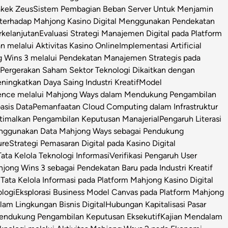
Kakek Zeus
Sistem Pembagian Beban Server Untuk Menjamin
l terhadap Mahjong Kasino Digital Menggunakan Pendekatan
rkelanjutan
Evaluasi Strategi Manajemen Digital pada Platform
n melalui Aktivitas Kasino Online
Implementasi Artificial
g Wins 3 melalui Pendekatan Manajemen Strategis pada
i Pergerakan Saham Sektor Teknologi Dikaitkan dengan
ningkatkan Daya Saing Industri Kreatif
Model
igence melalui Mahjong Ways dalam Mendukung Pengambilan
asis Data
Pemanfaatan Cloud Computing dalam Infrastruktur
timalkan Pengambilan Keputusan Manajerial
Pengaruh Literasi
enggunakan Data Mahjong Ways sebagai Pendukung
ure
Strategi Pemasaran Digital pada Kasino Digital
ata Kelola Teknologi Informasi
Verifikasi Pengaruh User
ong Wins 3 sebagai Pendekatan Baru pada Industri Kreatif
s Tata Kelola Informasi pada Platform Mahjong Kasino Digital
ologi
Eksplorasi Business Model Canvas pada Platform Mahjong
m Lingkungan Bisnis Digital
Hubungan Kapitalisasi Pasar
 Pendukung Pengambilan Keputusan Eksekutif
Kajian Mendalam