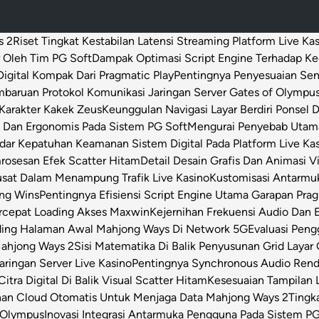
s 2
Riset Tingkat Kestabilan Latensi Streaming Platform Live Ka
 Oleh Tim PG Soft
Dampak Optimasi Script Engine Terhadap K
igital Kompak Dari Pragmatic Play
Pentingnya Penyesuaian Sen
baruan Protokol Komunikasi Jaringan Server Gates of Olympu
Karakter Kakek Zeus
Keunggulan Navigasi Layar Berdiri Ponsel
s Dan Ergonomis Pada Sistem PG Soft
Mengurai Penyebab Utama 
dar Kepatuhan Keamanan Sistem Digital Pada Platform Live Ka
osesan Efek Scatter Hitam
Detail Desain Grafis Dan Animasi V
usat Dalam Menampung Trafik Live Kasino
Kustomisasi Antarmu
ong Wins
Pentingnya Efisiensi Script Engine Utama Garapan Prag
rcepat Loading Akses Maxwin
Kejernihan Frekuensi Audio Dan 
ding Halaman Awal Mahjong Ways Di Network 5G
Evaluasi Pen
Mahjong Ways 2
Sisi Matematika Di Balik Penyusunan Grid Layar
ringan Server Live Kasino
Pentingnya Synchronous Audio Rende
itra Digital Di Balik Visual Scatter Hitam
Kesesuaian Tampilan L
an Cloud Otomatis Untuk Menjaga Data Mahjong Ways 2
Tingk
 Olympus
Inovasi Integrasi Antarmuka Pengguna Pada Sistem PG