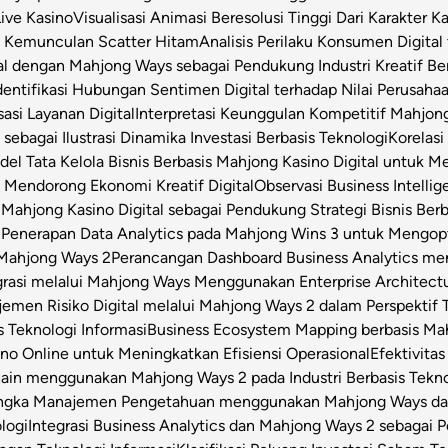
Live Kasino
Visualisasi Animasi Beresolusi Tinggi Dari Karakter 
t Kemunculan Scatter Hitam
Analisis Perilaku Konsumen Digita
ital dengan Mahjong Ways sebagai Pendukung Industri Kreatif Be
dentifikasi Hubungan Sentimen Digital terhadap Nilai Perusahaa
asi Layanan Digital
Interpretasi Keunggulan Kompetitif Mahjon
sebagai Ilustrasi Dinamika Investasi Berbasis Teknologi
Korelas
el Tata Kelola Bisnis Berbasis Mahjong Kasino Digital untuk Me
 Mendorong Ekonomi Kreatif Digital
Observasi Business Intell
Mahjong Kasino Digital sebagai Pendukung Strategi Bisnis Berb
l
Penerapan Data Analytics pada Mahjong Wins 3 untuk Mengop
 Mahjong Ways 2
Perancangan Dashboard Business Analytics m
grasi melalui Mahjong Ways Menggunakan Enterprise Architect
emen Risiko Digital melalui Mahjong Ways 2 dalam Perspektif T
s Teknologi Informasi
Business Ecosystem Mapping berbasis Mahj
o Online untuk Meningkatkan Efisiensi Operasional
Efektivita
Chain menggunakan Mahjong Ways 2 pada Industri Berbasis Tekn
angka Manajemen Pengetahuan menggunakan Mahjong Ways dala
logi
Integrasi Business Analytics dan Mahjong Ways 2 sebagai