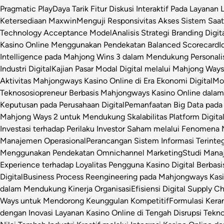
Pragmatic Play
Daya Tarik Fitur Diskusi Interaktif Pada Layanan 
Ketersediaan Maxwin
Menguji Responsivitas Akses Sistem Saa
Technology Acceptance Model
Analisis Strategi Branding Dig
Kasino Online Menggunakan Pendekatan Balanced Scorecard
I
Intelligence pada Mahjong Wins 3 dalam Mendukung Personalis
Industri Digital
Kajian Pasar Modal Digital melalui Mahjong Ways 
Aktivitas Mahjongways Kasino Online di Era Ekonomi Digital
Mod
Teknososiopreneur Berbasis Mahjongways Kasino Online dalam
Keputusan pada Perusahaan Digital
Pemanfaatan Big Data pada 
Mahjong Ways 2 untuk Mendukung Skalabilitas Platform Digita
Investasi terhadap Perilaku Investor Saham melalui Fenomena
Manajemen Operasional
Perancangan Sistem Informasi Terinte
Menggunakan Pendekatan Omnichannel Marketing
Studi Manaj
Experience terhadap Loyalitas Pengguna Kasino Digital Berbasi
Digital
Business Process Reengineering pada Mahjongways Kasin
dalam Mendukung Kinerja Organisasi
Efisiensi Digital Supply 
Ways untuk Mendorong Keunggulan Kompetitif
Formulasi Ker
dengan Inovasi Layanan Kasino Online di Tengah Disrupsi Tekno