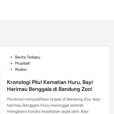
P
Berita Terbaru
o
Musibah
s
Reaksi
t
e
Kronologi Pilu! Kematian Huru, Bayi
d
Harimau Benggala di Bandung Zoo!
i
Peristiwa menyedihkan terjadi di Bandung Zoo, bayi
n
harimau Benggala Huru meninggal setelah
mengalami kondisi kesehatan sejak lahir. Bayi