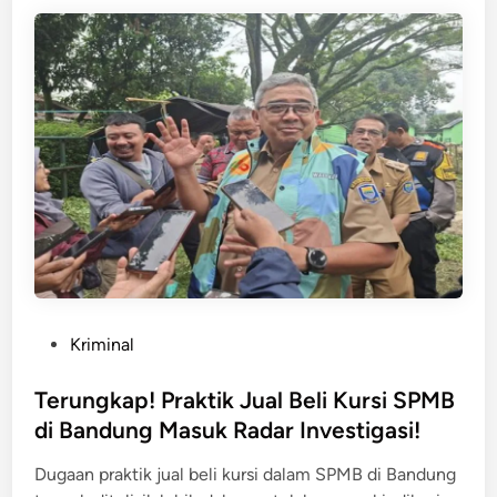
n
i
e
n
a
n
H
g
i
u
b
n
a
j
h
u
P
n
r
g
a
P
m
o
u
s
k
P
Kriminal
i
a
o
t
B
s
Terungkap! Praktik Jual Beli Kursi SPMB
i
a
t
f
di Bandung Masuk Radar Investigasi!
n
e
N
d
Dugaan praktik jual beli kursi dalam SPMB di Bandung
d
a
u