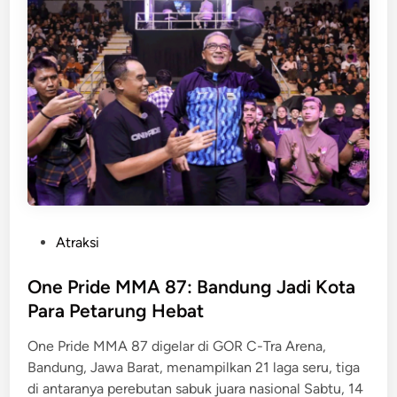
i
s
t
a
a
n
A
g
a
m
a
P
Atraksi
d
o
i
s
One Pride MMA 87: Bandung Jadi Kota
B
t
Para Petarung Hebat
a
e
n
One Pride MMA 87 digelar di GOR C-Tra Arena,
d
d
Bandung, Jawa Barat, menampilkan 21 laga seru, tiga
i
u
di antaranya perebutan sabuk juara nasional Sabtu, 14
n