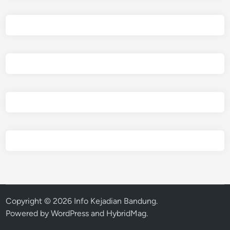
Copyright © 2026
Info Kejadian Bandung
.
Powered by
WordPress
and
HybridMag
.