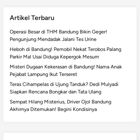
s
J
K
u
e
Artikel Terbaru
a
j
l
a
Operasi Besar di THM Bandung Bikin Geger!
B
r
Pengunjung Mendadak Jalani Tes Urine
e
T
l
Heboh di Bandung! Pemobil Nekat Terobos Palang
e
i
Parkir Mal Usai Diduga Kepergok Mesum
r
K
Misteri Dugaan Kekerasan di Bandung! Nama Anak
s
u
Pejabat Lampung Ikut Terseret
a
r
n
Teras Cihampelas di Ujung Tanduk? Dedi Mulyadi
s
g
Siapkan Rencana Bongkar dan Tata Ulang
i
k
S
Sempat Hilang Misterius, Driver Ojol Bandung
a
P
Akhirnya Ditemukan! Begini Kondisinya
L
M
a
B
i
d
n
i