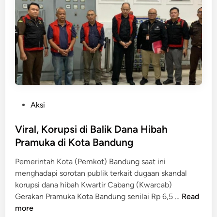
L
K
A
o
D
r
i
b
r
a
i
n
n
P
g
e
k
n
P
Aksi
u
i
o
s
p
s
Viral, Korupsi di Balik Dana Hibah
P
u
t
o
Pramuka di Kota Bandung
a
e
l
n
Pemerintah Kota (Pemkot) Bandung saat ini
d
i
R
menghadapi sorotan publik terkait dugaan skandal
i
s
p
korupsi dana hibah Kwartir Cabang (Kwarcab)
n
i
6
V
Gerakan Pramuka Kota Bandung senilai Rp 6,5 …
Read
5
i
more
9