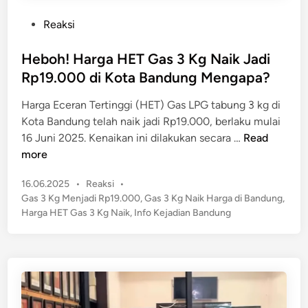
a
n
P
Reaksi
d
g
o
a
J
s
Heboh! Harga HET Gas 3 Kg Naik Jadi
n
a
t
Rp19.000 di Kota Bandung Mengapa?
D
d
e
u
i
Harga Eceran Tertinggi (HET) Gas LPG tabung 3 kg di
d
n
K
Kota Bandung telah naik jadi Rp19.000, berlaku mulai
i
i
o
H
16 Juni 2025. Kenaikan ini dilakukan secara …
Read
n
a
t
e
more
M
a
b
a
P
P
16.06.2025
•
Reaksi
•
o
y
a
o
Gas 3 Kg Menjadi Rp19.000
,
Gas 3 Kg Naik Harga di Bandung
,
h
a
s
r
Harga HET Gas 3 Kg Naik
,
Info Kejadian Bandung
!
t
a
H
e
P
a
d
e
r
i
t
n
g
a
a