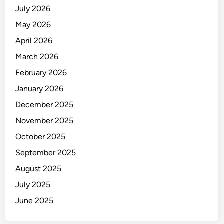
n
July 2026
v
May 2026
e
s
April 2026
t
March 2026
i
February 2026
g
a
January 2026
s
December 2025
i
November 2025
!
October 2025
September 2025
August 2025
July 2025
June 2025