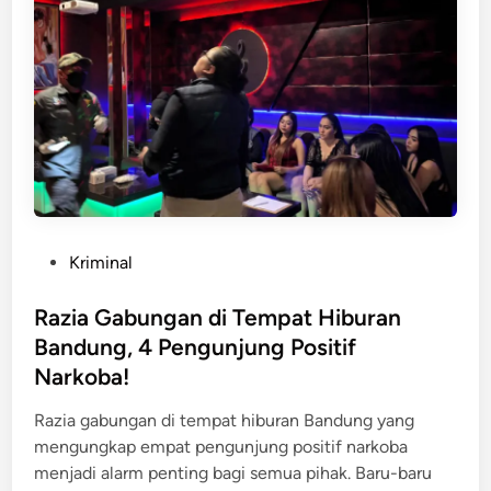
B
t
a
a
n
B
d
a
u
n
n
d
g
u
M
n
e
g
n
P
Kriminal
i
o
n
s
Razia Gabungan di Tempat Hiburan
g
t
Bandung, 4 Pengunjung Positif
g
e
Narkoba!
a
d
l
i
Razia gabungan di tempat hiburan Bandung yang
d
n
mengungkap empat pengunjung positif narkoba
i
menjadi alarm penting bagi semua pihak. Baru-baru
B