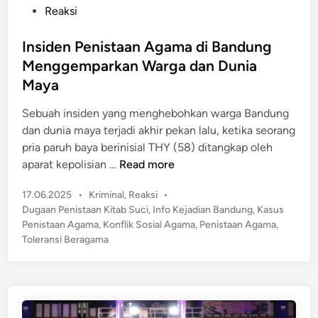
o
Reaksi
s
t
Insiden Penistaan Agama di Bandung
e
Menggemparkan Warga dan Dunia
d
Maya
i
n
Sebuah insiden yang menghebohkan warga Bandung
dan dunia maya terjadi akhir pekan lalu, ketika seorang
pria paruh baya berinisial THY (58) ditangkap oleh
I
aparat kepolisian …
Read more
n
P
17.06.2025
•
Kriminal
,
Reaksi
•
s
o
Dugaan Penistaan Kitab Suci
,
Info Kejadian Bandung
,
Kasus
i
s
Penistaan Agama
,
Konflik Sosial Agama
,
Penistaan Agama
,
d
t
Toleransi Beragama
e
e
n
d
P
i
n
e
n