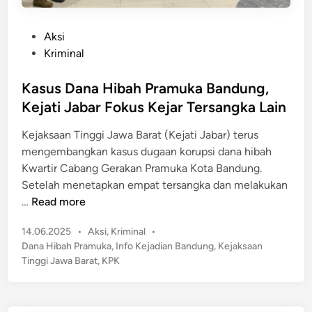
J
a
a
t
m
P
Aksi
H
S
o
Kriminal
i
e
s
b
b
t
Kasus Dana Hibah Pramuka Bandung,
u
e
e
Kejati Jabar Fokus Kejar Tersangka Lain
r
l
d
a
Kejaksaan Tinggi Jawa Barat (Kejati Jabar) terus
u
i
n
mengembangkan kasus dugaan korupsi dana hibah
m
n
B
Kwartir Cabang Gerakan Pramuka Kota Bandung.
P
a
Setelah menetapkan empat tersangka dan melakukan
u
n
K
…
Read more
l
d
a
a
u
P
14.06.2025
•
Aksi
,
Kriminal
•
s
n
n
o
Dana Hibah Pramuka
,
Info Kejadian Bandung
,
Kejaksaan
u
g
s
g
Tinggi Jawa Barat
,
KPK
s
t
,
D
e
4
a
d
P