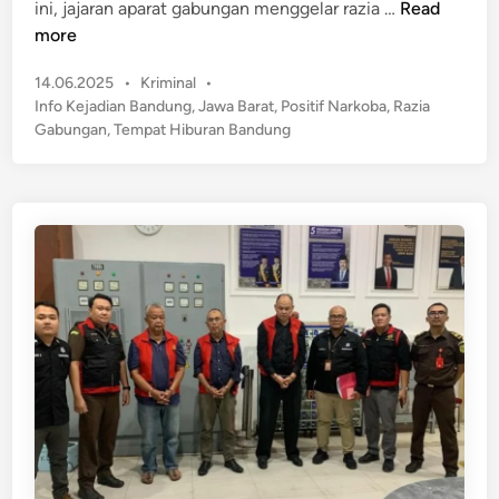
R
ini, jajaran aparat gabungan menggelar razia …
Read
a
a
more
n
z
d
P
14.06.2025
•
Kriminal
•
i
a
o
Info Kejadian Bandung
,
Jawa Barat
,
Positif Narkoba
,
Razia
a
r
s
Gabungan
,
Tempat Hiburan Bandung
G
t
a
a
e
J
b
d
e
u
i
d
n
n
d
g
a
a
h
n
H
d
a
i
n
T
y
e
a
m
5
p