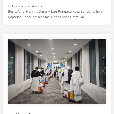
r
J
P
15.06.2025
•
Aksi
•
a
u
o
Berita Viral Hari Ini
,
Dana Hibah Pramuka Kota Bandung
,
Info
l
s
t
Kejadian Bandung
,
Korupsi Dana Hibah Pramuka
,
t
a
K
e
O
o
d
l
r
i
e
n
u
h
p
D
s
i
i
r
d
u
i
t
B
B
a
U
l
M
i
D
k
B
D