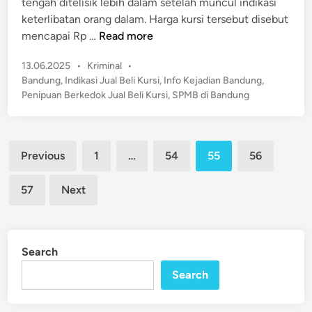
tengah ditelisik lebih dalam setelah muncul indikasi
i
r
n
keterlibatan orang dalam. Harga kursi tersebut disebut
n
k
g
T
mencapai Rp …
Read more
o
,
e
b
K
P
13.06.2025
•
Kriminal
•
r
a
e
o
Bandung
,
Indikasi Jual Beli Kursi
,
Info Kejadian Bandung
,
u
!
s
j
Penipuan Berkedok Jual Beli Kursi
,
SPMB di Bandung
n
t
a
g
e
t
k
d
i
Posts
a
i
Previous
1
…
54
55
56
J
n
pagination
p
a
!
57
Next
b
P
a
r
r
a
F
Search
k
o
t
Search
k
i
u
k