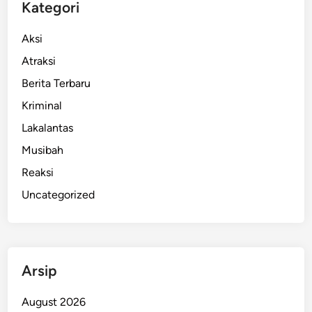
Kategori
B
a
Aksi
n
Atraksi
d
u
Berita Terbaru
n
Kriminal
g
Lakalantas
M
a
Musibah
s
Reaksi
u
Uncategorized
k
R
a
d
a
Arsip
r
I
August 2026