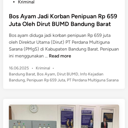
P
Kriminal
g
!
o
M
P
s
Bos Ayam Jadi Korban Penipuan Rp 659
e
e
t
n
Juta Oleh Dirut BUMD Bandung Barat
l
e
g
a
Bos ayam diduga jadi korban penipuan Rp 659 juta
d
a
k
oleh Direktur Utama (Dirut) PT Perdana Multiguna
i
p
u
Sarana (PMgS) di Kabupaten Bandung Barat. Penipuan
n
a
P
B
ini menggunakan …
Read more
?
e
o
r
P
16.06.2025
•
Kriminal
•
s
u
o
Bandung Barat
,
Bos Ayam
,
Dirut BUMD
,
Info Kejadian
A
s
s
Bandung
,
Penipuan Rp 659 Juta
,
PT Perdana Multiguna Sarana
y
t
a
a
e
k
m
d
a
J
i
n
n
a
G
d
B
i