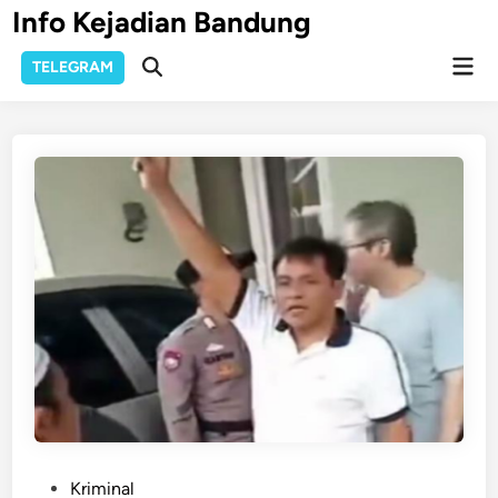
Skip
Info Kejadian Bandung
to
Mai
content
TELEGRAM
Open
Men
Search
P
Kriminal