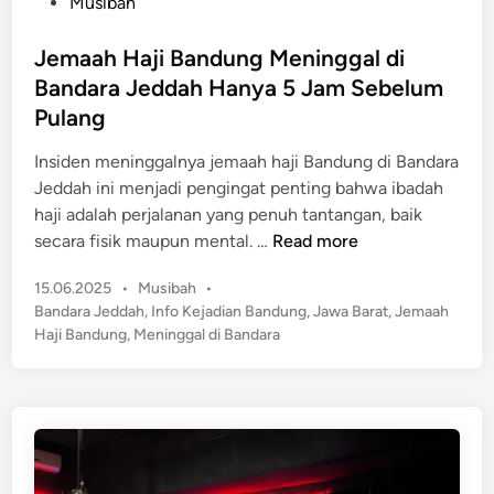
P
Musibah
a
a
o
n
n
s
Jemaah Haji Bandung Meninggal di
d
a
t
u
Bandara Jeddah Hanya 5 Jam Sebelum
H
e
n
Pulang
i
d
g
b
i
Insiden meninggalnya jemaah haji Bandung di Bandara
B
a
n
Jeddah ini menjadi pengingat penting bahwa ibadah
a
h
haji adalah perjalanan yang penuh tantangan, baik
r
P
J
secara fisik maupun mental. …
Read more
a
r
e
t
a
P
15.06.2025
•
Musibah
•
m
m
o
Bandara Jeddah
,
Info Kejadian Bandung
,
Jawa Barat
,
Jemaah
a
u
s
Haji Bandung
,
Meninggal di Bandara
a
t
k
h
e
a
H
d
d
a
i
i
n
j
K
i
o