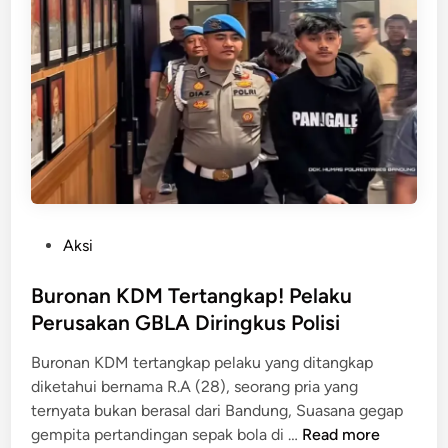
r
H
u
E
n
T
g
G
H
a
e
s
b
3
a
K
t
g
N
P
Aksi
a
o
i
s
Buronan KDM Tertangkap! Pelaku
k
t
Perusakan GBLA Diringkus Polisi
J
e
a
Buronan KDM tertangkap pelaku yang ditangkap
d
d
diketahui bernama R.A (28), seorang pria yang
i
i
ternyata bukan berasal dari Bandung, Suasana gegap
n
R
B
gempita pertandingan sepak bola di …
Read more
p