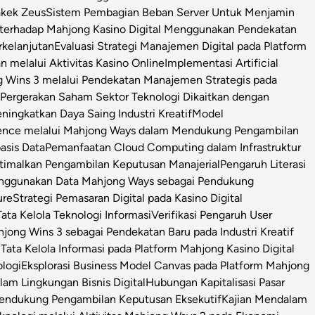
Kakek Zeus
Sistem Pembagian Beban Server Untuk Menjamin
l terhadap Mahjong Kasino Digital Menggunakan Pendekatan
rkelanjutan
Evaluasi Strategi Manajemen Digital pada Platform
n melalui Aktivitas Kasino Online
Implementasi Artificial
g Wins 3 melalui Pendekatan Manajemen Strategis pada
i Pergerakan Saham Sektor Teknologi Dikaitkan dengan
ningkatkan Daya Saing Industri Kreatif
Model
igence melalui Mahjong Ways dalam Mendukung Pengambilan
asis Data
Pemanfaatan Cloud Computing dalam Infrastruktur
timalkan Pengambilan Keputusan Manajerial
Pengaruh Literasi
enggunakan Data Mahjong Ways sebagai Pendukung
ure
Strategi Pemasaran Digital pada Kasino Digital
ata Kelola Teknologi Informasi
Verifikasi Pengaruh User
ong Wins 3 sebagai Pendekatan Baru pada Industri Kreatif
s Tata Kelola Informasi pada Platform Mahjong Kasino Digital
ologi
Eksplorasi Business Model Canvas pada Platform Mahjong
m Lingkungan Bisnis Digital
Hubungan Kapitalisasi Pasar
 Pendukung Pengambilan Keputusan Eksekutif
Kajian Mendalam