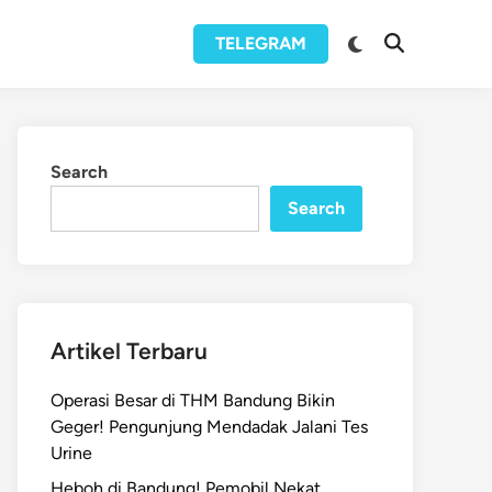
Switch
TELEGRAM
Open
to
Search
dark
mode
Search
Search
Artikel Terbaru
Operasi Besar di THM Bandung Bikin
Geger! Pengunjung Mendadak Jalani Tes
Urine
Heboh di Bandung! Pemobil Nekat