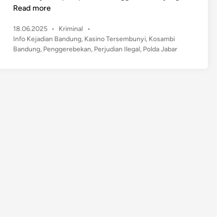
e
Read more
r
P
18.06.2025
•
Kriminal
•
b
o
Info Kejadian Bandung
,
Kasino Tersembunyi
,
Kosambi
o
s
Bandung
,
Penggerebekan
,
Perjudian Ilegal
,
Polda Jabar
n
t
g
e
k
d
a
i
n
r
!
K
a
s
i
n
o
d
i
K