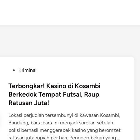
P
Kriminal
o
s
Terbongkar! Kasino di Kosambi
t
Berkedok Tempat Futsal, Raup
e
Ratusan Juta!
d
i
Lokasi perjudian tersembunyi di kawasan Kosambi,
n
Bandung, baru-baru ini menjadi sorotan setelah
polisi berhasil menggerebek kasino yang beromzet
T
ratusan juta rupiah per hari. Penggerebekan yang …