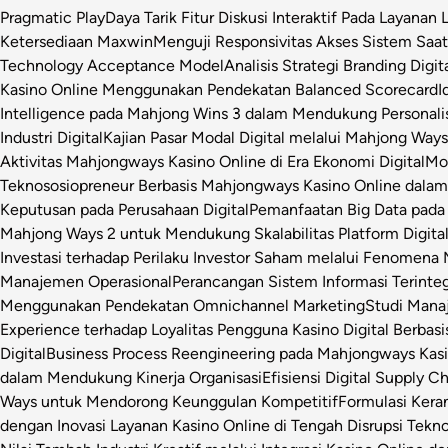
Pragmatic Play
Daya Tarik Fitur Diskusi Interaktif Pada Layanan 
Ketersediaan Maxwin
Menguji Responsivitas Akses Sistem Saa
Technology Acceptance Model
Analisis Strategi Branding Dig
Kasino Online Menggunakan Pendekatan Balanced Scorecard
I
Intelligence pada Mahjong Wins 3 dalam Mendukung Personalis
Industri Digital
Kajian Pasar Modal Digital melalui Mahjong Ways 
Aktivitas Mahjongways Kasino Online di Era Ekonomi Digital
Mod
Teknososiopreneur Berbasis Mahjongways Kasino Online dalam
Keputusan pada Perusahaan Digital
Pemanfaatan Big Data pada 
Mahjong Ways 2 untuk Mendukung Skalabilitas Platform Digita
Investasi terhadap Perilaku Investor Saham melalui Fenomena
Manajemen Operasional
Perancangan Sistem Informasi Terinte
Menggunakan Pendekatan Omnichannel Marketing
Studi Manaj
Experience terhadap Loyalitas Pengguna Kasino Digital Berbasi
Digital
Business Process Reengineering pada Mahjongways Kasin
dalam Mendukung Kinerja Organisasi
Efisiensi Digital Supply 
Ways untuk Mendorong Keunggulan Kompetitif
Formulasi Ker
dengan Inovasi Layanan Kasino Online di Tengah Disrupsi Tekno