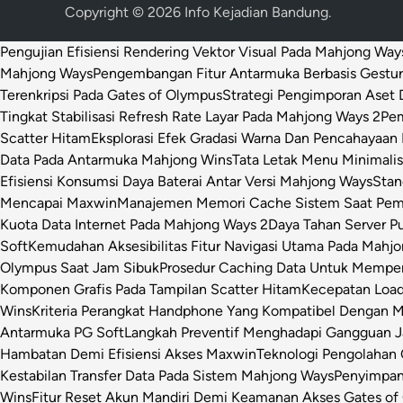
Copyright © 2026
Info Kejadian Bandung
.
Pengujian Efisiensi Rendering Vektor Visual Pada Mahjong Way
Mahjong Ways
Pengembangan Fitur Antarmuka Berbasis Gestur
Terenkripsi Pada Gates of Olympus
Strategi Pengimporan Aset D
Tingkat Stabilisasi Refresh Rate Layar Pada Mahjong Ways 2
Pem
Scatter Hitam
Eksplorasi Efek Gradasi Warna Dan Pencahayaan 
Data Pada Antarmuka Mahjong Wins
Tata Letak Menu Minimali
Efisiensi Konsumsi Daya Baterai Antar Versi Mahjong Ways
Stan
Mencapai Maxwin
Manajemen Memori Cache Sistem Saat Pemr
Kuota Data Internet Pada Mahjong Ways 2
Daya Tahan Server P
Soft
Kemudahan Aksesibilitas Fitur Navigasi Utama Pada Mahj
Olympus Saat Jam Sibuk
Prosedur Caching Data Untuk Mempe
Komponen Grafis Pada Tampilan Scatter Hitam
Kecepatan Loa
Wins
Kriteria Perangkat Handphone Yang Kompatibel Dengan 
Antarmuka PG Soft
Langkah Preventif Menghadapi Gangguan Ja
Hambatan Demi Efisiensi Akses Maxwin
Teknologi Pengolahan C
Kestabilan Transfer Data Pada Sistem Mahjong Ways
Penyimpan
Wins
Fitur Reset Akun Mandiri Demi Keamanan Akses Gates of