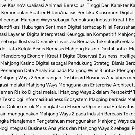
Live Kasino
Visualisasi Animasi Beresolusi Tinggi Dari Karakter 
t Kemunculan Scatter Hitam
Analisis Perilaku Konsumen Digita
ital dengan Mahjong Ways sebagai Pendukung Industri Kreatif Be
dentifikasi Hubungan Sentimen Digital terhadap Nilai Perusahaa
asi Layanan Digital
Interpretasi Keunggulan Kompetitif Mahjon
sebagai Ilustrasi Dinamika Investasi Berbasis Teknologi
Korelas
el Tata Kelola Bisnis Berbasis Mahjong Kasino Digital untuk Me
 Mendorong Ekonomi Kreatif Digital
Observasi Business Intell
Mahjong Kasino Digital sebagai Pendukung Strategi Bisnis Berb
l
Penerapan Data Analytics pada Mahjong Wins 3 untuk Mengop
 Mahjong Ways 2
Perancangan Dashboard Business Analytics m
grasi melalui Mahjong Ways Menggunakan Enterprise Architect
emen Risiko Digital melalui Mahjong Ways 2 dalam Perspektif T
s Teknologi Informasi
Business Ecosystem Mapping berbasis Mahj
o Online untuk Meningkatkan Efisiensi Operasional
Efektivita
Chain menggunakan Mahjong Ways 2 pada Industri Berbasis Tekn
angka Manajemen Pengetahuan menggunakan Mahjong Ways dala
logi
Integrasi Business Analytics dan Mahjong Ways 2 sebagai