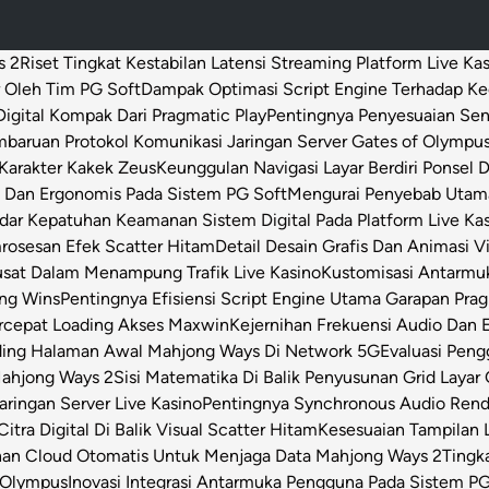
s 2
Riset Tingkat Kestabilan Latensi Streaming Platform Live Ka
 Oleh Tim PG Soft
Dampak Optimasi Script Engine Terhadap K
igital Kompak Dari Pragmatic Play
Pentingnya Penyesuaian Sen
baruan Protokol Komunikasi Jaringan Server Gates of Olympu
Karakter Kakek Zeus
Keunggulan Navigasi Layar Berdiri Ponsel
s Dan Ergonomis Pada Sistem PG Soft
Mengurai Penyebab Utama 
dar Kepatuhan Keamanan Sistem Digital Pada Platform Live Ka
osesan Efek Scatter Hitam
Detail Desain Grafis Dan Animasi V
usat Dalam Menampung Trafik Live Kasino
Kustomisasi Antarmu
ong Wins
Pentingnya Efisiensi Script Engine Utama Garapan Prag
rcepat Loading Akses Maxwin
Kejernihan Frekuensi Audio Dan 
ding Halaman Awal Mahjong Ways Di Network 5G
Evaluasi Pen
Mahjong Ways 2
Sisi Matematika Di Balik Penyusunan Grid Layar
ringan Server Live Kasino
Pentingnya Synchronous Audio Rende
itra Digital Di Balik Visual Scatter Hitam
Kesesuaian Tampilan L
an Cloud Otomatis Untuk Menjaga Data Mahjong Ways 2
Tingk
 Olympus
Inovasi Integrasi Antarmuka Pengguna Pada Sistem PG