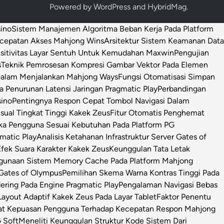
Powered by
WordPress
and
HybridMag
.
sino
Sistem Manajemen Algoritma Beban Kerja Pada Platform
ecepatan Akses Mahjong Wins
Arsitektur Sistem Keamanan Data
sitivitas Layar Sentuh Untuk Kemudahan Maxwin
Pengujian
s
Teknik Pemrosesan Kompresi Gambar Vektor Pada Elemen
 Dalam Menjalankan Mahjong Ways
Fungsi Otomatisasi Simpan
Penurunan Latensi Jaringan Pragmatic Play
Perbandingan
sino
Pentingnya Respon Cepat Tombol Navigasi Dalam
isual Tingkat Tinggi Kakek Zeus
Fitur Otomatis Penghemat
ka Pengguna Sesuai Kebutuhan Pada Platform PG
matic Play
Analisis Ketahanan Infrastruktur Server Gates of
Efek Suara Karakter Kakek Zeus
Keunggulan Tata Letak
ggunaan Sistem Memory Cache Pada Platform Mahjong
 Gates of Olympus
Pemilihan Skema Warna Kontras Tinggi Pada
ring Pada Engine Pragmatic Play
Pengalaman Navigasi Bebas
ayout Adaptif Kakek Zeus Pada Layar Tablet
Faktor Penentu
at Kepuasan Pengguna Terhadap Kecepatan Respon Mahjong
 Soft
Meneliti Keunggulan Struktur Kode Sistem Dari