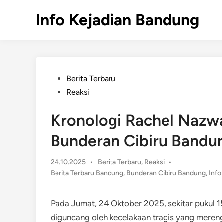
Skip
Info Kejadian Bandung
to
content
Posted
Berita Terbaru
in
Reaksi
Kronologi Rachel Nazwa
Bunderan Cibiru Bandu
Posted
24.10.2025
•
Berita Terbaru
,
Reaksi
•
in
Berita Terbaru Bandung
,
Bunderan Cibiru Bandung
,
Info
Pada Jumat, 24 Oktober 2025, sekitar pukul 
diguncang oleh kecelakaan tragis yang mere