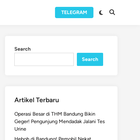
Switch
TELEGRAM
Open
to
Search
dark
mode
Search
Search
Artikel Terbaru
Operasi Besar di THM Bandung Bikin
Geger! Pengunjung Mendadak Jalani Tes
Urine
Heboh di Bandung! Pemobil Nekat