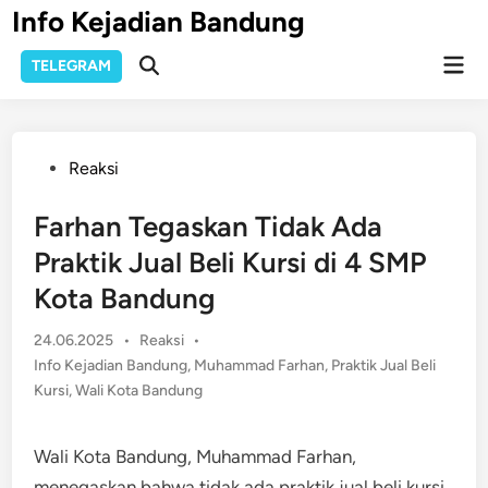
Skip
Info Kejadian Bandung
to
Mai
content
TELEGRAM
Open
Men
Search
Posted
Reaksi
in
Farhan Tegaskan Tidak Ada
Praktik Jual Beli Kursi di 4 SMP
Kota Bandung
Posted
24.06.2025
•
Reaksi
•
in
Info Kejadian Bandung
,
Muhammad Farhan
,
Praktik Jual Beli
Kursi
,
Wali Kota Bandung
Wali Kota Bandung, Muhammad Farhan,
menegaskan bahwa tidak ada praktik jual beli kursi