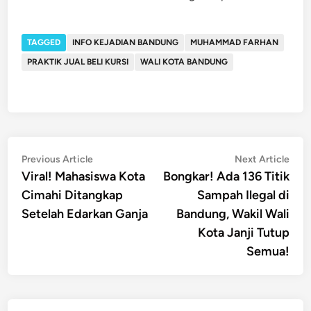
TAGGED
INFO KEJADIAN BANDUNG
MUHAMMAD FARHAN
PRAKTIK JUAL BELI KURSI
WALI KOTA BANDUNG
Post
Previous
Nex
Previous Article
Next Article
article:
artic
Viral! Mahasiswa Kota
Bongkar! Ada 136 Titik
navigation
Cimahi Ditangkap
Sampah Ilegal di
Setelah Edarkan Ganja
Bandung, Wakil Wali
Kota Janji Tutup
Semua!