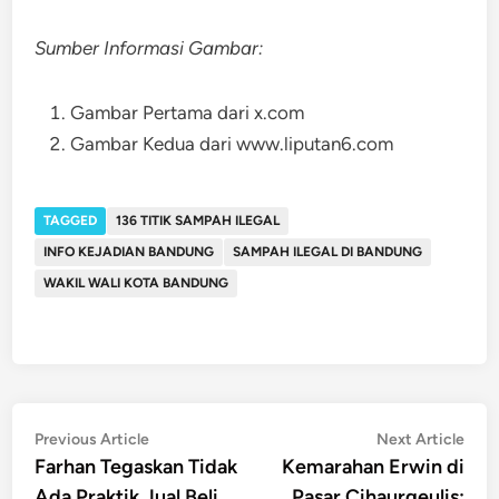
Sumber Informasi Gambar:
Gambar Pertama dari x.com
Gambar Kedua dari www.liputan6.com
TAGGED
136 TITIK SAMPAH ILEGAL
INFO KEJADIAN BANDUNG
SAMPAH ILEGAL DI BANDUNG
WAKIL WALI KOTA BANDUNG
Post
Previous
Nex
Previous Article
Next Article
article:
artic
Farhan Tegaskan Tidak
Kemarahan Erwin di
navigation
Ada Praktik Jual Beli
Pasar Cihaurgeulis: