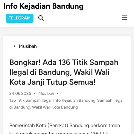
Skip
Info Kejadian Bandung
to
Mai
content
TELEGRAM
Open
Men
Search
Posted
Musibah
in
Bongkar! Ada 136 Titik Sampah
Ilegal di Bandung, Wakil Wali
Kota Janji Tutup Semua!
Posted
24.06.2025
•
Musibah
•
in
136 Titik Sampah Ilegal
,
Info Kejadian Bandung
,
Sampah Ilegal
di Bandung
,
Wakil Wali Kota Bandung
Pemerintah Kota (Pemkot) Bandung berkomitmen
kuat untuk mengatasi permasalahan 136 titik