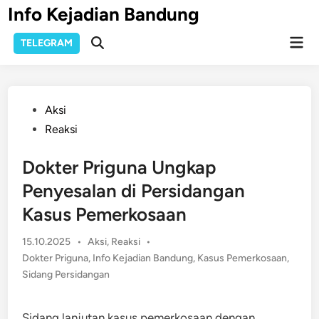
Skip
Info Kejadian Bandung
to
Mai
content
TELEGRAM
Open
Men
Search
Posted
Aksi
in
Reaksi
Dokter Priguna Ungkap
Penyesalan di Persidangan
Kasus Pemerkosaan
Posted
15.10.2025
•
Aksi
,
Reaksi
•
in
Dokter Priguna
,
Info Kejadian Bandung
,
Kasus Pemerkosaan
,
Sidang Persidangan
Sidang lanjutan kasus pemerkosaan dengan