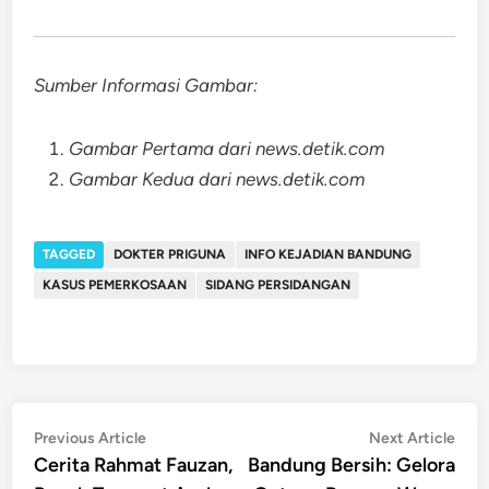
Sumber Informasi Gambar:
Gambar Pertama dari news.detik.com
Gambar Kedua dari news.detik.com
TAGGED
DOKTER PRIGUNA
INFO KEJADIAN BANDUNG
KASUS PEMERKOSAAN
SIDANG PERSIDANGAN
Post
Previous
Nex
Previous Article
Next Article
article:
artic
Cerita Rahmat Fauzan,
Bandung Bersih: Gelora
navigation