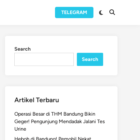
Switch
TELEGRAM
Open
to
Search
dark
mode
Search
Search
Artikel Terbaru
Operasi Besar di THM Bandung Bikin
Geger! Pengunjung Mendadak Jalani Tes
Urine
Heboh di Bandung! Pemobil Nekat