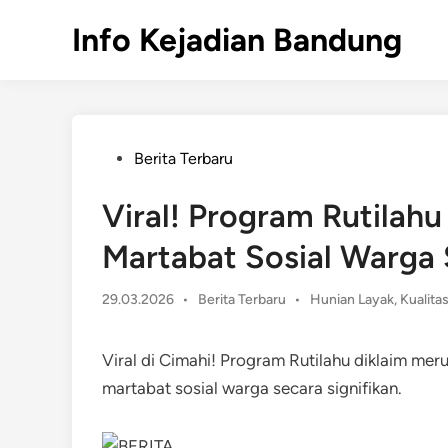
Skip
Info Kejadian Bandung
to
content
Posted
Berita Terbaru
in
Viral! Program Rutilahu
Martabat Sosial Warga 
Posted
29.03.2026
•
Berita Terbaru
•
Hunian Layak
,
Kualita
in
Viral di Cimahi! Program Rutilahu diklaim me
martabat sosial warga secara signifikan.