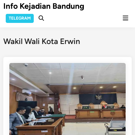
Skip
Info Kejadian Bandung
to
Mai
content
TELEGRAM
Open
Men
Search
Wakil Wali Kota Erwin