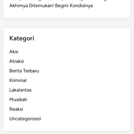
Akhirnya Ditemukan! Begini Kondisinya
n
T
e
r
s
Kategori
a
n
Aksi
g
Atraksi
k
Berita Terbaru
a
K
Kriminal
o
Lakalantas
r
Musibah
u
p
Reaksi
s
Uncategorized
i
C