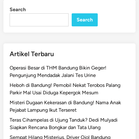
E
i
Search
n
r
Search
w
i
n
T
u
Artikel Terbaru
d
i
Operasi Besar di THM Bandung Bikin Geger!
n
Pengunjung Mendadak Jalani Tes Urine
g
Heboh di Bandung! Pemobil Nekat Terobos Palang
P
Parkir Mal Usai Diduga Kepergok Mesum
e
n
Misteri Dugaan Kekerasan di Bandung! Nama Anak
e
Pejabat Lampung Ikut Terseret
t
Teras Cihampelas di Ujung Tanduk? Dedi Mulyadi
a
Siapkan Rencana Bongkar dan Tata Ulang
p
Sempat Hilang Misterius, Driver Ojol Bandung
a