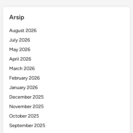
a
t
Arsip
a
t
August 2026
H
u
July 2026
k
May 2026
u
April 2026
m
March 2026
February 2026
January 2026
December 2025
November 2025
October 2025
September 2025