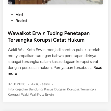
P
Aksi
o
Reaksi
s
t
Wawalkot Erwin Tuding Penetapan
e
Tersangka Korupsi Catat Hukum
d
Wakil Wali Kota Erwin menjadi sorotan publik setelah
i
menyampaikan tudingan bahwa penetapan dirinya
n
sebagai tersangka dalam kasus dugaan korupsi sarat
W
dengan persoalan hukum. Pernyataan tersebut …
Read
a
more
w
P
07.01.2026
•
Aksi
,
Reaksi
•
a
o
Info Kejadian Bandung
,
Kasus Dugaan Korupsi
,
Tersangka
l
s
Korupsi
,
Wakil Wali Kota Erwin
k
t
o
e
t
d