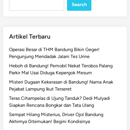
Search
o
k
P
r
i
Artikel Terbaru
a
B
Operasi Besar di THM Bandung Bikin Geger!
e
Pengunjung Mendadak Jalani Tes Urine
r
Heboh di Bandung! Pemobil Nekat Terobos Palang
a
Parkir Mal Usai Diduga Kepergok Mesum
t
o
Misteri Dugaan Kekerasan di Bandung! Nama Anak
d
Pejabat Lampung Ikut Terseret
i
Teras Cihampelas di Ujung Tanduk? Dedi Mulyadi
V
Siapkan Rencana Bongkar dan Tata Ulang
i
Sempat Hilang Misterius, Driver Ojol Bandung
d
Akhirnya Ditemukan! Begini Kondisinya
e
o