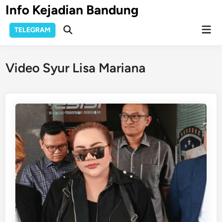
Skip
Info Kejadian Bandung
to
Mai
content
TELEGRAM
Open
Men
Search
Video Syur Lisa Mariana