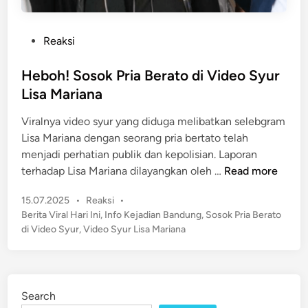
P
Reaksi
o
s
Heboh! Sosok Pria Berato di Video Syur
t
Lisa Mariana
e
Viralnya video syur yang diduga melibatkan selebgram
d
Lisa Mariana dengan seorang pria bertato telah
i
menjadi perhatian publik dan kepolisian. Laporan
n
H
terhadap Lisa Mariana dilayangkan oleh …
Read more
e
P
15.07.2025
•
Reaksi
•
b
o
Berita Viral Hari Ini
,
Info Kejadian Bandung
,
Sosok Pria Berato
o
s
di Video Syur
,
Video Syur Lisa Mariana
h
t
!
e
S
d
o
i
Search
n
s