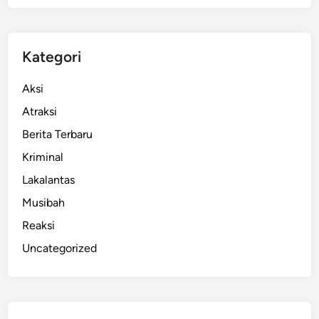
S
y
u
Kategori
r
L
Aksi
i
Atraksi
s
Berita Terbaru
a
M
Kriminal
a
Lakalantas
r
Musibah
i
a
Reaksi
n
Uncategorized
a