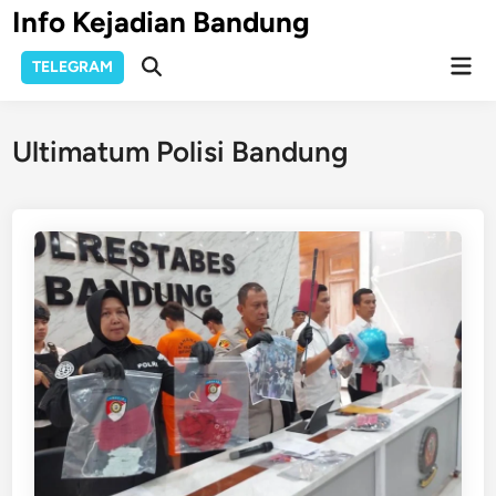
Skip
Info Kejadian Bandung
to
Mai
content
TELEGRAM
Open
Men
Search
Ultimatum Polisi Bandung