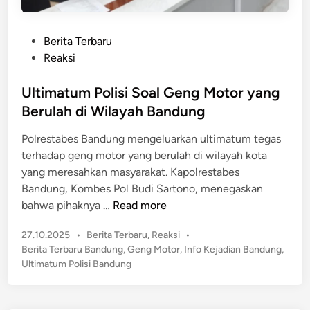
P
Berita Terbaru
o
Reaksi
s
t
Ultimatum Polisi Soal Geng Motor yang
e
Berulah di Wilayah Bandung
d
Polrestabes Bandung mengeluarkan ultimatum tegas
i
terhadap geng motor yang berulah di wilayah kota
n
yang meresahkan masyarakat. Kapolrestabes
Bandung, Kombes Pol Budi Sartono, menegaskan
U
bahwa pihaknya …
Read more
l
P
27.10.2025
•
Berita Terbaru
,
Reaksi
•
t
o
Berita Terbaru Bandung
,
Geng Motor
,
Info Kejadian Bandung
,
i
s
Ultimatum Polisi Bandung
m
t
a
e
t
d