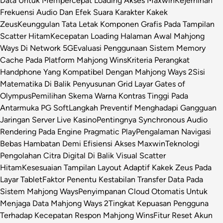
Data Untuk Mempercepat Loading Akses Maxwin
Kejernihan
Frekuensi Audio Dan Efek Suara Karakter Kakek
Zeus
Keunggulan Tata Letak Komponen Grafis Pada Tampilan
Scatter Hitam
Kecepatan Loading Halaman Awal Mahjong
Ways Di Network 5G
Evaluasi Penggunaan Sistem Memory
Cache Pada Platform Mahjong Wins
Kriteria Perangkat
Handphone Yang Kompatibel Dengan Mahjong Ways 2
Sisi
Matematika Di Balik Penyusunan Grid Layar Gates of
Olympus
Pemilihan Skema Warna Kontras Tinggi Pada
Antarmuka PG Soft
Langkah Preventif Menghadapi Gangguan
Jaringan Server Live Kasino
Pentingnya Synchronous Audio
Rendering Pada Engine Pragmatic Play
Pengalaman Navigasi
Bebas Hambatan Demi Efisiensi Akses Maxwin
Teknologi
Pengolahan Citra Digital Di Balik Visual Scatter
Hitam
Kesesuaian Tampilan Layout Adaptif Kakek Zeus Pada
Layar Tablet
Faktor Penentu Kestabilan Transfer Data Pada
Sistem Mahjong Ways
Penyimpanan Cloud Otomatis Untuk
Menjaga Data Mahjong Ways 2
Tingkat Kepuasan Pengguna
Terhadap Kecepatan Respon Mahjong Wins
Fitur Reset Akun