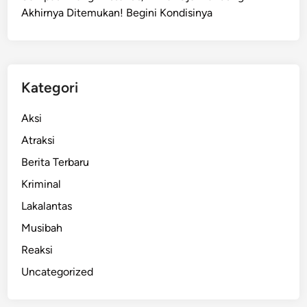
Akhirnya Ditemukan! Begini Kondisinya
o
r
y
a
n
Kategori
g
B
Aksi
e
Atraksi
r
Berita Terbaru
u
l
Kriminal
a
Lakalantas
h
Musibah
d
i
Reaksi
W
Uncategorized
i
l