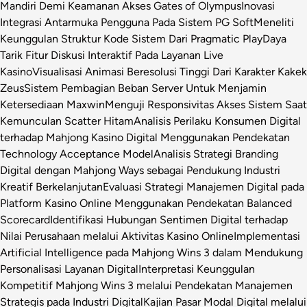
Mandiri Demi Keamanan Akses Gates of Olympus
Inovasi
Integrasi Antarmuka Pengguna Pada Sistem PG Soft
Meneliti
Keunggulan Struktur Kode Sistem Dari Pragmatic Play
Daya
Tarik Fitur Diskusi Interaktif Pada Layanan Live
Kasino
Visualisasi Animasi Beresolusi Tinggi Dari Karakter Kakek
Zeus
Sistem Pembagian Beban Server Untuk Menjamin
Ketersediaan Maxwin
Menguji Responsivitas Akses Sistem Saat
Kemunculan Scatter Hitam
Analisis Perilaku Konsumen Digital
terhadap Mahjong Kasino Digital Menggunakan Pendekatan
Technology Acceptance Model
Analisis Strategi Branding
Digital dengan Mahjong Ways sebagai Pendukung Industri
Kreatif Berkelanjutan
Evaluasi Strategi Manajemen Digital pada
Platform Kasino Online Menggunakan Pendekatan Balanced
Scorecard
Identifikasi Hubungan Sentimen Digital terhadap
Nilai Perusahaan melalui Aktivitas Kasino Online
Implementasi
Artificial Intelligence pada Mahjong Wins 3 dalam Mendukung
Personalisasi Layanan Digital
Interpretasi Keunggulan
Kompetitif Mahjong Wins 3 melalui Pendekatan Manajemen
Strategis pada Industri Digital
Kajian Pasar Modal Digital melalui