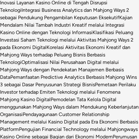
Inovasi Layanan Kasino Online di Tengah Disrupsi
Teknologi
Integrasi Business Analytics dan Mahjong Ways 2
sebagai Pendukung Pengambilan Keputusan Eksekutif
Kajian
Mendalam Nilai Tambah Industri Kreatif melalui Integrasi
Kasino Online dengan Teknologi Informasi
Klasifikasi Peluang
Investasi Saham Teknologi melalui Aktivitas Mahjong Ways 2
pada Ekonomi Digital
Korelasi Aktivitas Ekonomi Kreatif dan
Mahjong Ways terhadap Peluang Bisnis Berbasis
Teknologi
Optimalisasi Nilai Perusahaan Digital melalui
Mahjong Ways dengan Pendekatan Manajemen Berbasis
Data
Pemanfaatan Predictive Analytics Berbasis Mahjong Wins
3 sebagai Dasar Penyusunan Strategi Bisnis
Pemetaan Perilaku
Investor terhadap Emiten Teknologi melalui Fenomena
Mahjong Kasino Digital
Pemodelan Tata Kelola Digital
menggunakan Mahjong Ways dalam Mendukung Keberlanjutan
Organisasi
Pendayagunaan Customer Relationship
Management melalui Kasino Digital pada Era Ekonomi Berbasis
Platform
Pengujian Financial Technology melalui Mahjongways
Kasino Online sebagai Bagian dari Ekonomi Modern
Perumusan