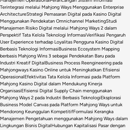
Manajemen Operasional
Perancangan Sistem Informasi
Terintegrasi melalui Mahjong Ways Menggunakan Enterprise
Architecture
Strategi Pemasaran Digital pada Kasino Digital
Menggunakan Pendekatan Omnichannel Marketing
Studi
Manajemen Risiko Digital melalui Mahjong Ways 2 dalam
Perspektif Tata Kelola Teknologi Informasi
Verifikasi Pengaruh
User Experience terhadap Loyalitas Pengguna Kasino Digital
Berbasis Teknologi Informasi
Business Ecosystem Mapping
berbasis Mahjong Wins 3 sebagai Pendekatan Baru pada
Industri Kreatif Digital
Business Process Reengineering pada
Mahjongways Kasino Online untuk Meningkatkan Efisiensi
Operasional
Efektivitas Tata Kelola Informasi pada Platform
Mahjong Kasino Digital dalam Mendukung Kinerja
Organisasi
Efisiensi Digital Supply Chain menggunakan
Mahjong Ways 2 pada Industri Berbasis Teknologi
Eksplorasi
Business Model Canvas pada Platform Mahjong Ways untuk
Mendorong Keunggulan Kompetitif
Formulasi Kerangka
Manajemen Pengetahuan menggunakan Mahjong Ways dalam
Lingkungan Bisnis Digital
Hubungan Kapitalisasi Pasar dengan