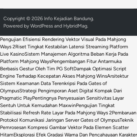
Copyright © 2026
Info Kejadian Bandung
.
Powered by
WordPress
and
HybridMag
.
Pengujian Efisiensi Rendering Vektor Visual Pada Mahjong
Ways 2
Riset Tingkat Kestabilan Latensi Streaming Platform
Live Kasino
Sistem Manajemen Algoritma Beban Kerja Pada
Platform Mahjong Ways
Pengembangan Fitur Antarmuka
Berbasis Gestur Oleh Tim PG Soft
Dampak Optimasi Script
Engine Terhadap Kecepatan Akses Mahjong Wins
Arsitektur
Sistem Keamanan Data Terenkripsi Pada Gates of
Olympus
Strategi Pengimporan Aset Digital Kompak Dari
Pragmatic Play
Pentingnya Penyesuaian Sensitivitas Layar
Sentuh Untuk Kemudahan Maxwin
Pengujian Tingkat
Stabilisasi Refresh Rate Layar Pada Mahjong Ways 2
Pembaruan
Protokol Komunikasi Jaringan Server Gates of Olympus
Teknik
Pemrosesan Kompresi Gambar Vektor Pada Elemen Scatter
Hitam
Eksplorasi Efek Gradasi Warna Dan Pencahayaan Karakter