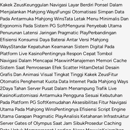
Kakek Zeus
Keunggulan Navigasi Layar Berdiri Ponsel Dalam
Menjalankan Mahjong Ways
Fungsi Otomatisasi Simpan Data
Pada Antarmuka Mahjong Wins
Tata Letak Menu Minimalis Dan
Ergonomis Pada Sistem PG Soft
Mengurai Penyebab Utama
Penurunan Latensi Jaringan Pragmatic Play
Perbandingan
Efisiensi Konsumsi Daya Baterai Antar Versi Mahjong
Ways
Standar Kepatuhan Keamanan Sistem Digital Pada
Platform Live Kasino
Pentingnya Respon Cepat Tombol
Navigasi Dalam Mencapai Maxwin
Manajemen Memori Cache
Sistem Saat Pemrosesan Efek Scatter Hitam
Detail Desain
Grafis Dan Animasi Visual Tingkat Tinggi Kakek Zeus
Fitur
Otomatis Penghemat Kuota Data Internet Pada Mahjong Ways
2
Daya Tahan Server Pusat Dalam Menampung Trafik Live
Kasino
Kustomisasi Antarmuka Pengguna Sesuai Kebutuhan
Pada Platform PG Soft
Kemudahan Aksesibilitas Fitur Navigasi
Utama Pada Mahjong Wins
Pentingnya Efisiensi Script Engine
Utama Garapan Pragmatic Play
Analisis Ketahanan Infrastruktur
Server Gates of Olympus Saat Jam Sibuk
Prosedur Caching