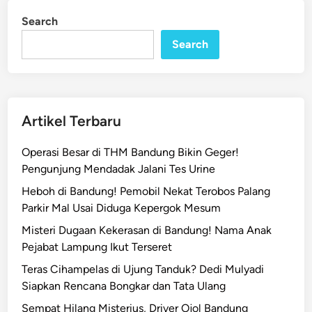
u
i
Search
n
m
P
Search
o
l
i
s
Artikel Terbaru
i
S
Operasi Besar di THM Bandung Bikin Geger!
o
Pengunjung Mendadak Jalani Tes Urine
a
Heboh di Bandung! Pemobil Nekat Terobos Palang
l
Parkir Mal Usai Diduga Kepergok Mesum
G
e
Misteri Dugaan Kekerasan di Bandung! Nama Anak
n
Pejabat Lampung Ikut Terseret
g
Teras Cihampelas di Ujung Tanduk? Dedi Mulyadi
M
Siapkan Rencana Bongkar dan Tata Ulang
o
Sempat Hilang Misterius, Driver Ojol Bandung
t