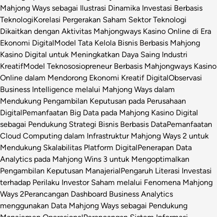
Mahjong Ways sebagai Ilustrasi Dinamika Investasi Berbasis
Teknologi
Korelasi Pergerakan Saham Sektor Teknologi
Dikaitkan dengan Aktivitas Mahjongways Kasino Online di Era
Ekonomi Digital
Model Tata Kelola Bisnis Berbasis Mahjong
Kasino Digital untuk Meningkatkan Daya Saing Industri
Kreatif
Model Teknososiopreneur Berbasis Mahjongways Kasino
Online dalam Mendorong Ekonomi Kreatif Digital
Observasi
Business Intelligence melalui Mahjong Ways dalam
Mendukung Pengambilan Keputusan pada Perusahaan
Digital
Pemanfaatan Big Data pada Mahjong Kasino Digital
sebagai Pendukung Strategi Bisnis Berbasis Data
Pemanfaatan
Cloud Computing dalam Infrastruktur Mahjong Ways 2 untuk
Mendukung Skalabilitas Platform Digital
Penerapan Data
Analytics pada Mahjong Wins 3 untuk Mengoptimalkan
Pengambilan Keputusan Manajerial
Pengaruh Literasi Investasi
terhadap Perilaku Investor Saham melalui Fenomena Mahjong
Ways 2
Perancangan Dashboard Business Analytics
menggunakan Data Mahjong Ways sebagai Pendukung