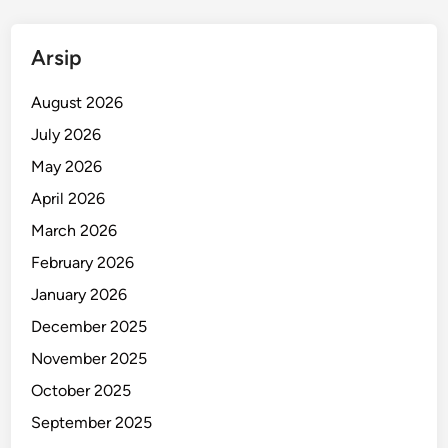
a
y
Arsip
a
h
August 2026
B
a
July 2026
n
May 2026
d
April 2026
u
n
March 2026
g
February 2026
January 2026
December 2025
November 2025
October 2025
September 2025