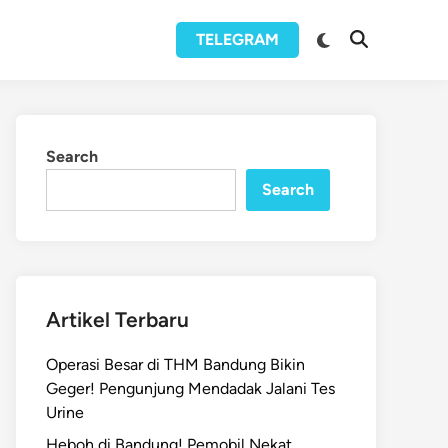
Switch
TELEGRAM
Open
to
Search
dark
mode
Search
Search
Artikel Terbaru
Operasi Besar di THM Bandung Bikin
Geger! Pengunjung Mendadak Jalani Tes
Urine
Heboh di Bandung! Pemobil Nekat