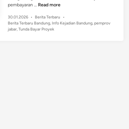
P
pembayaran …
Read more
e
P
30.01.2026
•
Berita Terbaru
•
m
o
Berita Terbaru Bandung
,
Info Kejadian Bandung
,
pemprov
p
s
jabar
,
Tunda Bayar Proyek
r
t
o
e
v
d
J
i
n
a
b
a
r
T
a
r
g
e
t
k