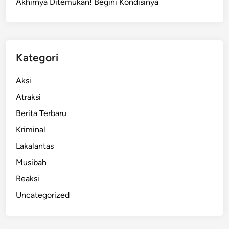
Akhirnya Ditemukan! Begini Kondisinya
l
u
a
s
J
Kategori
a
r
Aksi
i
Atraksi
n
Berita Terbaru
g
a
Kriminal
n
Lakalantas
H
Musibah
y
p
Reaksi
e
Uncategorized
r
5
G