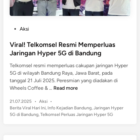
P
Aksi
o
s
Viral! Telkomsel Resmi Memperluas
t
Jaringan Hyper 5G di Bandung
e
Telkomsel resmi memperluas cakupan jaringan Hyper
d
5G di wilayah Bandung Raya, Jawa Barat, pada
i
tanggal 21 Juli 2025. Peresmian yang diadakan di
n
V
Wheels Coffee & …
Read more
i
P
21.07.2025
•
Aksi
•
r
o
Berita Viral Hari Ini
,
Info Kejadian Bandung
,
Jaringan Hyper
a
s
5G di Bandung
,
Telkomsel Perluas Jaringan Hyper 5G
l
t
!
e
T
d