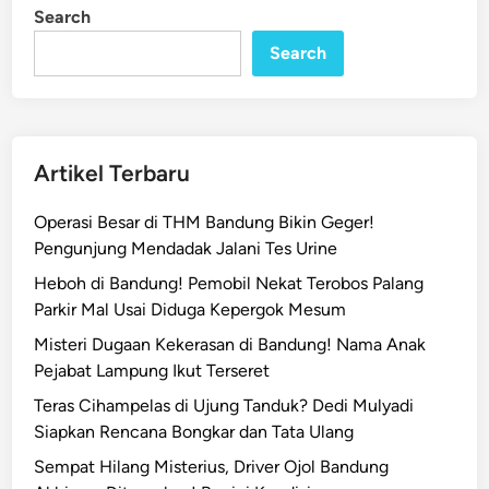
e
i
Search
n
l
k
Search
o
m
s
e
Artikel Terbaru
l
R
Operasi Besar di THM Bandung Bikin Geger!
e
Pengunjung Mendadak Jalani Tes Urine
s
Heboh di Bandung! Pemobil Nekat Terobos Palang
m
Parkir Mal Usai Diduga Kepergok Mesum
i
M
Misteri Dugaan Kekerasan di Bandung! Nama Anak
e
Pejabat Lampung Ikut Terseret
m
Teras Cihampelas di Ujung Tanduk? Dedi Mulyadi
p
Siapkan Rencana Bongkar dan Tata Ulang
e
Sempat Hilang Misterius, Driver Ojol Bandung
r