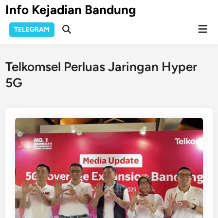
Skip
Info Kejadian Bandung
to
Mai
content
TELEGRAM
Open
Men
Search
Telkomsel Perluas Jaringan Hyper
5G