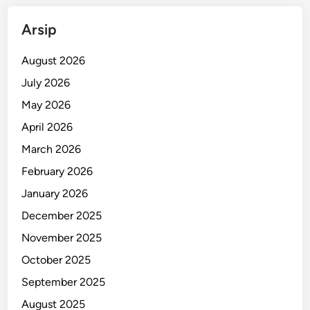
d
Arsip
i
B
August 2026
a
n
July 2026
d
May 2026
u
April 2026
n
g
March 2026
February 2026
January 2026
December 2025
November 2025
October 2025
September 2025
August 2025