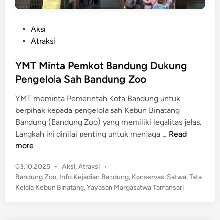
P
Aksi
o
Atraksi
s
t
YMT Minta Pemkot Bandung Dukung
e
Pengelola Sah Bandung Zoo
d
YMT meminta Pemerintah Kota Bandung untuk
i
berpihak kepada pengelola sah Kebun Binatang
n
Bandung (Bandung Zoo) yang memiliki legalitas jelas.
Y
Langkah ini dinilai penting untuk menjaga …
Read
M
more
T
P
03.10.2025
•
Aksi
,
Atraksi
•
M
o
Bandung Zoo
,
Info Kejadian Bandung
,
Konservasi Satwa
,
Tata
i
s
Kelola Kebun Binatang
,
Yayasan Margasatwa Tamansari
n
t
t
e
a
d