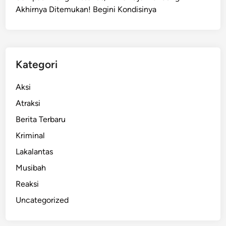
Akhirnya Ditemukan! Begini Kondisinya
P
e
n
g
e
Kategori
l
o
Aksi
l
Atraksi
a
Berita Terbaru
S
a
Kriminal
h
Lakalantas
B
Musibah
a
n
Reaksi
d
Uncategorized
u
n