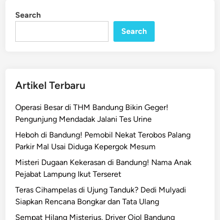
P
i
Search
n
e
Search
m
k
o
t
B
Artikel Terbaru
a
n
Operasi Besar di THM Bandung Bikin Geger!
d
Pengunjung Mendadak Jalani Tes Urine
u
Heboh di Bandung! Pemobil Nekat Terobos Palang
n
Parkir Mal Usai Diduga Kepergok Mesum
g
D
Misteri Dugaan Kekerasan di Bandung! Nama Anak
u
Pejabat Lampung Ikut Terseret
k
Teras Cihampelas di Ujung Tanduk? Dedi Mulyadi
u
Siapkan Rencana Bongkar dan Tata Ulang
n
Sempat Hilang Misterius, Driver Ojol Bandung
g