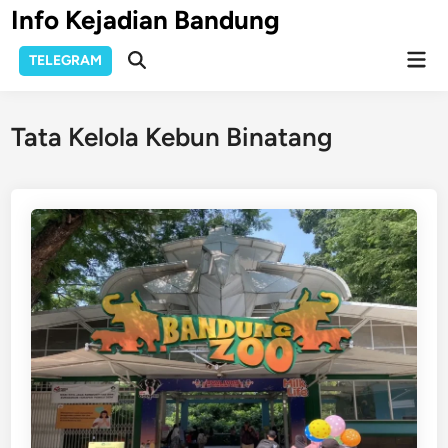
Skip
Info Kejadian Bandung
to
Mai
content
TELEGRAM
Open
Men
Search
Tata Kelola Kebun Binatang