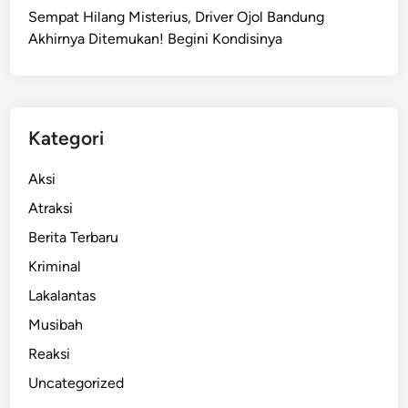
Sempat Hilang Misterius, Driver Ojol Bandung
a
Akhirnya Ditemukan! Begini Kondisinya
M
i
l
i
k
Kategori
i
R
Aksi
u
Atraksi
s
Berita Terbaru
u
n
Kriminal
a
Lakalantas
m
Musibah
i
2
Reaksi
0
Uncategorized
L