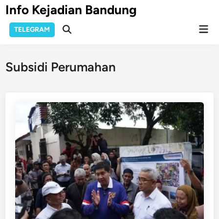
Skip
Info Kejadian Bandung
to
Mai
content
TELEGRAM
Open
Men
Search
Subsidi Perumahan