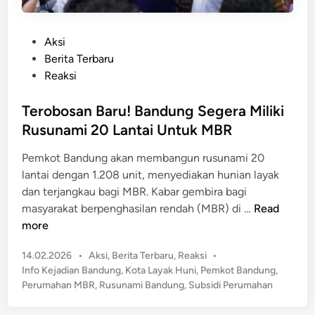
P
Aksi
o
Berita Terbaru
s
Reaksi
t
e
Terobosan Baru! Bandung Segera Miliki
d
Rusunami 20 Lantai Untuk MBR
i
Pemkot Bandung akan membangun rusunami 20
n
lantai dengan 1.208 unit, menyediakan hunian layak
dan terjangkau bagi MBR. Kabar gembira bagi
T
masyarakat berpenghasilan rendah (MBR) di …
Read
e
more
r
P
14.02.2026
•
Aksi
,
Berita Terbaru
,
Reaksi
•
o
o
Info Kejadian Bandung
,
Kota Layak Huni
,
Pemkot Bandung
,
b
s
Perumahan MBR
,
Rusunami Bandung
,
Subsidi Perumahan
o
t
s
e