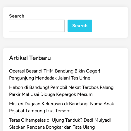
a
d
n
i
Search
n
B
Search
a
r
u
!
B
Artikel Terbaru
a
n
Operasi Besar di THM Bandung Bikin Geger!
d
Pengunjung Mendadak Jalani Tes Urine
u
Heboh di Bandung! Pemobil Nekat Terobos Palang
n
Parkir Mal Usai Diduga Kepergok Mesum
g
S
Misteri Dugaan Kekerasan di Bandung! Nama Anak
e
Pejabat Lampung Ikut Terseret
g
Teras Cihampelas di Ujung Tanduk? Dedi Mulyadi
e
Siapkan Rencana Bongkar dan Tata Ulang
r