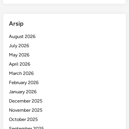
a
n
t
Arsip
a
i
August 2026
U
n
July 2026
t
May 2026
u
April 2026
k
M
March 2026
B
February 2026
R
January 2026
December 2025
November 2025
October 2025
September 2025