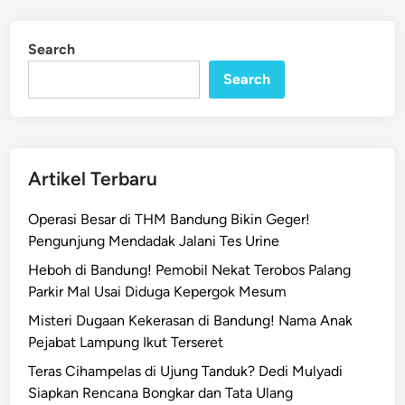
v
d
J
i
Search
n
a
b
Search
a
r
S
a
Artikel Terbaru
l
u
Operasi Besar di THM Bandung Bikin Geger!
r
Pengunjung Mendadak Jalani Tes Urine
k
Heboh di Bandung! Pemobil Nekat Terobos Palang
a
Parkir Mal Usai Diduga Kepergok Mesum
n
B
Misteri Dugaan Kekerasan di Bandung! Nama Anak
a
Pejabat Lampung Ikut Terseret
n
Teras Cihampelas di Ujung Tanduk? Dedi Mulyadi
t
Siapkan Rencana Bongkar dan Tata Ulang
u