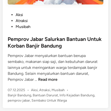
P
Aksi
o
Atraksi
s
Musibah
t
e
Pemprov Jabar Salurkan Bantuan Untuk
d
Korban Banjir Bandung
i
Pemprov Jabar menyalurkan bantuan berupa
n
sembako, makanan siap saji, dan kebutuhan darurat
lainnya untuk meringankan warga terdampak banjir
Bandung. Selain menyalurkan bantuan darurat,
P
Pemprov Jabar …
Read more
e
P
07.12.2025
•
Aksi
,
Atraksi
,
Musibah
•
m
o
Banjir Bandung
,
Bantuan Darurat
,
Info Kejadian Bandung
,
p
s
pemprov jabar
,
Sembako Untuk Warga
r
t
o
e