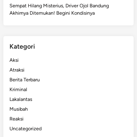
Sempat Hilang Misterius, Driver Ojol Bandung
a
Akhirnya Ditemukan! Begini Kondisinya
n
U
n
t
u
Kategori
k
K
Aksi
o
Atraksi
r
Berita Terbaru
b
a
Kriminal
n
Lakalantas
B
Musibah
a
n
Reaksi
j
Uncategorized
i