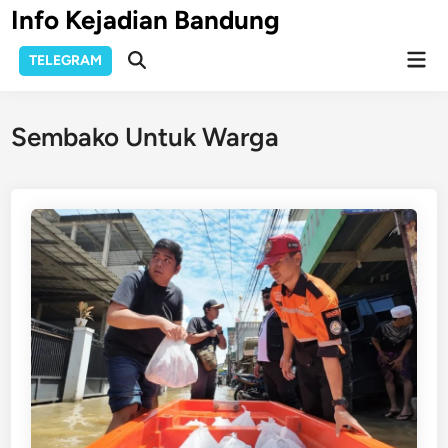
Skip
Info Kejadian Bandung
to
Mai
content
TELEGRAM
Open
Men
Search
Sembako Untuk Warga