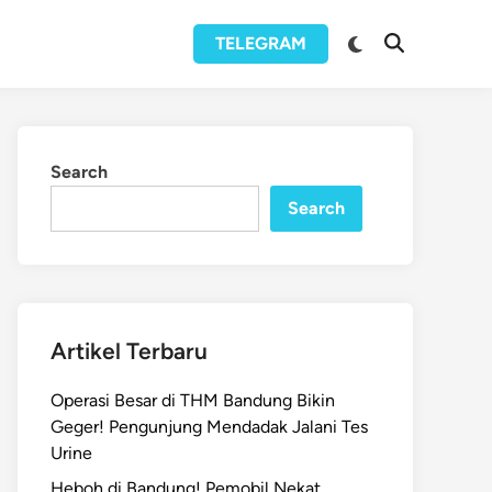
Switch
TELEGRAM
Open
to
Search
dark
mode
Search
Search
Artikel Terbaru
Operasi Besar di THM Bandung Bikin
Geger! Pengunjung Mendadak Jalani Tes
Urine
Heboh di Bandung! Pemobil Nekat