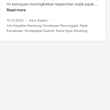
ini bertujuan meningkatkan kepatuhan wajib pajak …
R
Read more
a
P
10.10.2025
•
Aksi
,
Reaksi
•
z
o
Info Kejadian Bandung
,
Kendaraan Menunggak
,
Pajak
i
s
Kendaraan
,
Pendapatan Daerah
,
Razia Pajak Bandung
a
t
P
e
a
d
j
i
n
a
k
K
e
n
d
a
r
a
a