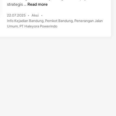
P
strategis …
Read more
e
P
22.07.2025
•
Aksi
•
m
o
Info Kejadian Bandung
,
Pemkot Bandung
,
Penerangan Jalan
k
s
Umum
,
PT Haleyora Powerindo
o
t
t
e
B
d
a
i
n
n
d
u
n
g
R
e
n
c
a
n