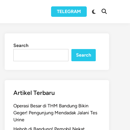
Switch
TELEGRAM
Open
to
Search
dark
mode
Search
Search
Artikel Terbaru
Operasi Besar di THM Bandung Bikin
Geger! Pengunjung Mendadak Jalani Tes
Urine
Heboh di Bandung! Pemobil Nekat